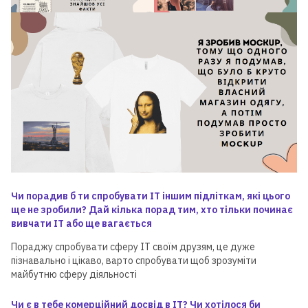
Для дітей від 8 до 13 років
ЛІТНЯ МАЙСТЕРНЯ GOITEENS
ЗАМІСТЬ ЛІТА В ТЕЛЕФОНІ
— 8+ ГОТОВИХ РОБІТ ЗА 4
ТИЖНІ
Чи порадив б ти спробувати ІТ іншим підліткам, які цього
ще не зробили? Дай кілька порад тим, хто тільки починає
Детальніше
вивчати ІТ або ще вагається
Пораджу спробувати сферу IT своїм друзям, це дуже
пізнавально і цікаво, варто спробувати щоб зрозуміти
майбутню сферу діяльності
Чи є в тебе комерційний досвід в ІТ? Чи хотілося би