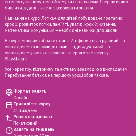
інтелектуальному, емоційному та соціальному. Спершу вчимо
мислити, а далі – якісно засвоювати знання.
Навчання на курсі Логіка+ для дітей побудоване поетапно:
крок 1: розвиток логіки, памʼяті, уваги; крок 2: читання,
математика, комунікація – необхідні навички для школи.
На курсі можливо обрати один з 2-х форматів: груповий – з
викладачем та іншими дітками; індивідуальний – з
викладачем у вигляді казкового героя в застосунку
Play&Learn.
Усе через гру, підтримку та активну взаємодію з викладачем.
Перебування батьків на першому уроці обов’язкове.
Формат занять
Онлайн
Тривалість курсу
41 тиждень
Рівень складності
Початковий
Занять на тиждень
2 заняття по 40 хв