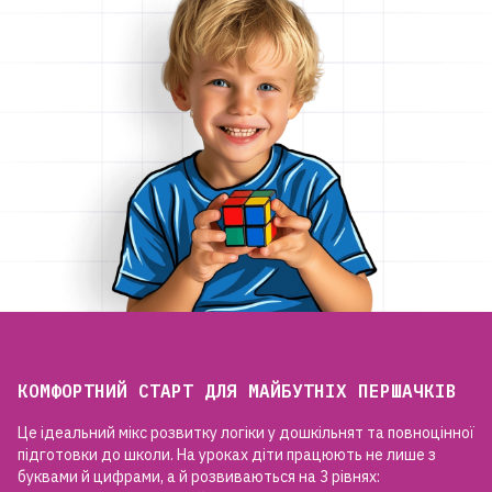
КОМФОРТНИЙ СТАРТ ДЛЯ МАЙБУТНІХ ПЕРШАЧКІВ
Це ідеальний мікс розвитку логіки у дошкільнят та повноцінної
підготовки до школи. На уроках діти працюють не лише з
буквами й цифрами, а й розвиваються на 3 рівнях: