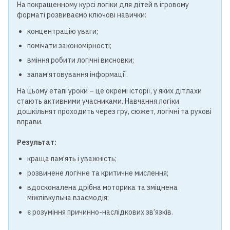
На покращенному курсі логіки для дітей в ігровому
форматі розвиваємо ключові навички:
концентрацію уваги;
помічати закономірності;
вміння робити логічні висновки;
запам’ятовування інформації.
На цьому етапі уроки – це окремі історії, у яких дітлахи
стають активними учасниками. Навчання логіки
дошкільнят проходить через гру, сюжет, логічні та рухові
вправи.
Результат:
краща пам’ять і уважність;
розвинене логічне та критичне мислення;
вдосконалена дрібна моторика та зміцнена
міжпівкульна взаємодія;
є розуміння причинно-наслідкових зв’язків.