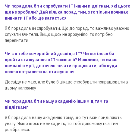
Чи порадила б ти спробувати ІТ іншим підліткам, які цього
ще не зробили? Дай кілька порад тим, хто тільки починає
вивчати ІТ або ще вагається
Я б порадила їм спробувати. Що до порад, то важливо уважно
слухати вчителя. Якщо щось не зрозуміло, то потрібно
перепитати
Чи є в тебе комерційний досвід в ІТ? Чи хотілося би
пройти стажування в ІТ-компанії? Можливо, ти маєш
компанію мрії, де хочеш почати працювати, або куди
хочеш потрапити на стажування.
Досвіду не маю, але було б цікаво спробувати попрацювати в
цьому напрямку
Чи порадила б ти нашу академію іншим дітям та
підліткам?
Я б порадила вашу академію тому, що тут всім приділяють
увагу. Якщо щось не виходить, то тобі допоможуть з тим
розібратися.