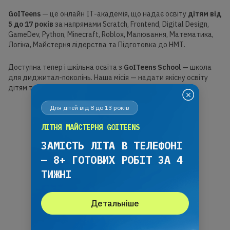
GoITeens
— це онлайн ІТ-академія, що надає освіту
дітям від
5 до 17 років
за напрямами Scratch, Frontend, Digital Design,
GameDev, Python, Minecraft, Roblox, Малювання, Математика,
Логіка, Майстерня лідерства та Підготовка до НМТ.
Доступна тепер і шкільна освіта з
GoITeens School
— школа
для диджитал-поколінь. Наша місія — надати якісну освіту
дітям та допомогти створити власну історію успіху.
Для дітей від 8 до 13 років
ЛІТНЯ МАЙСТЕРНЯ GOITEENS
10+
ЗАМІСТЬ ЛІТА В ТЕЛЕФОНІ
— 8+ ГОТОВИХ РОБІТ ЗА 4
РОКІВ НАВЧАЄМО ДІТЕЙ
ТИЖНІ
Детальніше