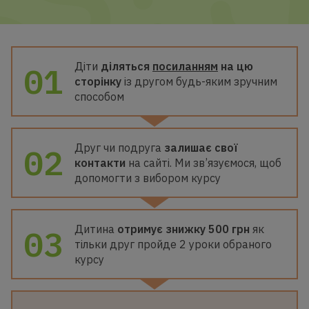
Діти
діляться
посиланням
на цю
01
сторінку
із другом будь-яким зручним
способом
Друг чи подруга
залишає свої
02
контакти
на сайті. Ми зв’язуємося, щоб
допомогти з вибором курсу
Дитина
отримує знижку 500 грн
як
03
тільки друг пройде 2 уроки обраного
курсу