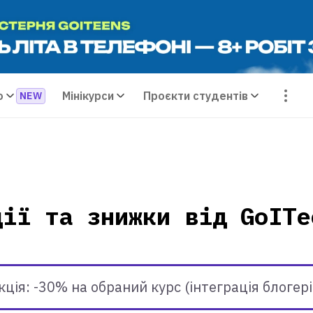
о
Мінікурси
Проєкти студентів
ції та знижки від GoITe
кцiя: -30% на обраний курс (інтеграція блогері