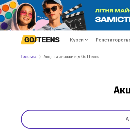
Курси
Репетиторств
Головна
Акції та знижки від GoITeens
Ак
А