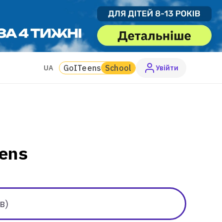
GoITeens
School
UA
Увiйти
ens
в)