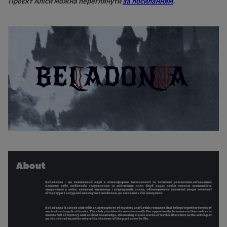
Проєкт Аліси
можна переглянути
за посиланням
.