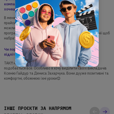
компанію мрії, де хочеш почати працювати, або куди
хочеш потрапити на стажування.
В мене був комерційний досвід в ІТ. Я робила візитівки,
прайси, для бренду. Я хочу далі працювати у ІТ сфері, і
можливо сробувати себе не тільки у дизайні, а й у
програмуванні. Я б хотіла пройти стажування в ІТ компанії щоб
набратися досвіду.
Чи порадила б ти нашу академію іншим дітям та
підліткам?
ТАК!!! навчання проходить весело та інформаційно. Мені
подобається все. Особливо я хочу виділити своїх викладачів
Ксенію Гайдур та Дениса Захарчука. Вони дууже позитивні та
комфортні, обожнюю їхні уроки😊
ІНШІ ПРОЄКТИ ЗА НАПРЯМОМ