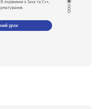
 порівнянні з Java та C++,
орматування.
ний урок