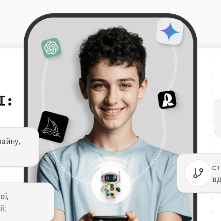
І:
айну,
ст
вд
еї,
ї;