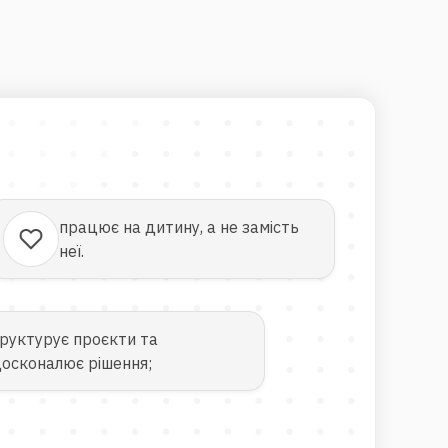
працює на дитину, а не замість
неї.
руктурує проєкти та
осконалює рішення;