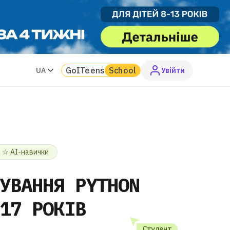
GoITeens
School
UA
Увiйти
☆ AI-навички
УВАННЯ PYTHON
17
РОКІВ
Студент