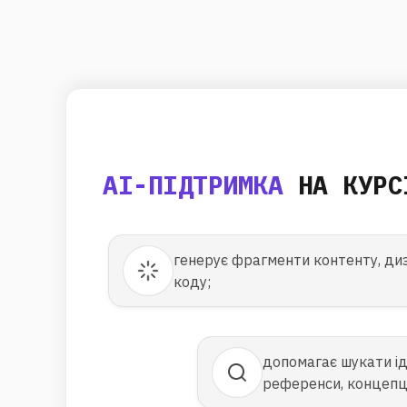
AI-ПІДТРИМКА
НА КУРС
генерує фрагменти контенту, диз
коду;
допомагає шукати ід
референси, концепці