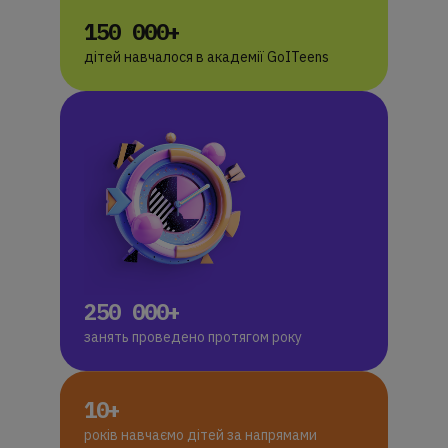
150 000+
дітей навчалося в академії GoITeens
250 000+
занять проведено протягом року
10+
років навчаємо дітей за напрямами