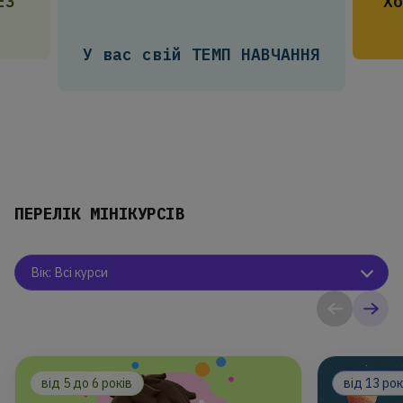
ЕЗ
Х
У вас свій ТЕМП НАВЧАННЯ
ПЕРЕЛІК МІНІКУРСІВ
Вік:
Всі курси
від 5 до 6 років
від 13 рок