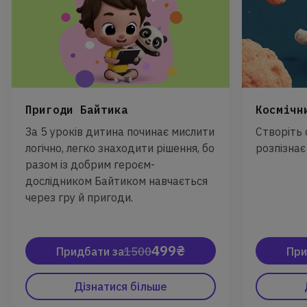
Пригоди Байтика
Космічн
За 5 уроків дитина починає мислити
Створіть 
логічно, легко знаходити рішення, бо
розпізна
разом із добрим героєм-
дослідником Байтиком навчається
через гру й пригоди.
499₴
Придбати за
1500
При
Дізнатися більше