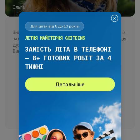
Ольга
Для дітей від 8 до 13 років
Знаходжусь під враженням від того, наскільки легко із
ЛІТНЯ МАЙСТЕРНЯ GOITEENS
задоволенням дитина проходить заняття. Інформація
дуже доступно подається, дитині цікаво і зрозуміло.
ЗАМІСТЬ ЛІТА В ТЕЛЕФОНІ
Викладання на високому рівні!
— 8+ ГОТОВИХ РОБІТ ЗА 4
ТИЖНІ
Детальніше