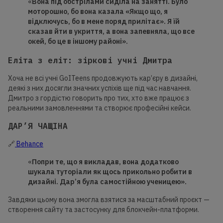
«
Вона під обстрілами сиділа на занятті. Було
моторошно, бо вона казала «Якщо що, я
відключусь, бо в мене поряд прилітає». Я їй
сказав йти в укриття, а вона запевняла, що все
окей, бо це в іншому районі».
Еліта з еліт: зіркові учні Дмитра
Хоча не всі учні GoITeens продовжують кар’єру в дизайні,
деякі з них досягли значних успіхів ще під час навчання.
Дмитро з гордістю говорить про тих, хто вже працює з
реальними замовленнями та створює професійні кейси.
ДАР’Я ЧАЩІНА
🔗
Behance
«
Попри те, що я викладав, вона додатково
шукала туторіали як щось прикольно робити в
дизайні. Дар’я була самостійною ученицею».
Завдяки цьому вона змогла взятися за масштабний проєкт —
створення сайту та застосунку для блокчейн-платформи.