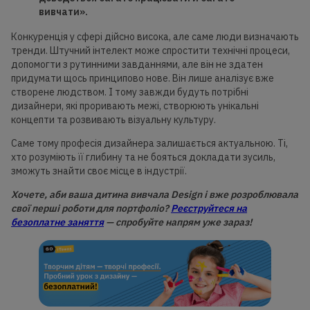
вивчати».
Конкуренція у сфері дійсно висока, але саме люди визначають
тренди. Штучний інтелект може спростити технічні процеси,
допомогти з рутинними завданнями, але він не здатен
придумати щось принципово нове. Він лише аналізує вже
створене людством. І тому завжди будуть потрібні
дизайнери, які проривають межі, створюють унікальні
концепти та розвивають візуальну культуру.
Саме тому професія дизайнера залишається актуальною. Ті,
хто розуміють її глибину та не бояться докладати зусиль,
зможуть знайти своє місце в індустрії.
Хочете, аби ваша дитина вивчала Design і вже розроблювала
свої перші роботи для портфоліо?
Реєструйтеся на
безоплатне заняття
— спробуйте напрям уже зараз!