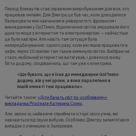
Період блекаутів став справжнім випробуванням для всіх, хто
працював онлайн. Для Дмитра це був час, коли доводилося
балансувати між навчанням в університеті, фрілансом і
викладанням у GoITeens. Відключення світла змушували його
шукати місця з інтернетом та електроенергією — найчастіше
це були кав’ярні. Але навіть там ситуація була
непередбачуваною: одного разу, коли він пішов працювати в
кафе, через 10 хвилин там також вимкнули світло. Вайфаю не
стало, мобільний інтернет не витягував, і довелося знову
бігти додому, сподіваючись, що там уже є електрика.
«
Ще бувало, що я їхав до менеджерки GoITeens
додому, вів у неї уроки, а вона паралельно в
іншій кімнаті теж працювала».
Читайте також:
«Діти бачать світ по-особливому»:
викладачка Procreate Катерина Сопко
.
Але, звісно ж, найважче сприймати історії своїх учнів, які
навчаються під звуки вибухів. Особливо Дмитру запам’ятався
випадок з ученицею із Запоріжжя.