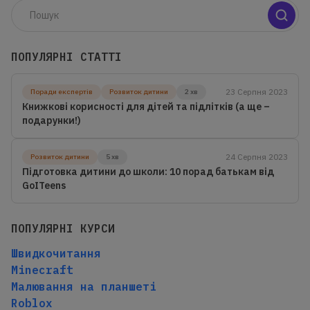
ПОПУЛЯРНІ СТАТТІ
23 Серпня 2023
Поради експертів
Розвиток дитини
2 хв
Книжкові корисності для дітей та підлітків (а ще –
подарунки!)
24 Серпня 2023
Розвиток дитини
5 хв
Підготовка дитини до школи: 10 порад батькам від
GoITeens
ПОПУЛЯРНІ КУРСИ
Швидкочитання
Minecraft
Малювання на планшеті
Roblox