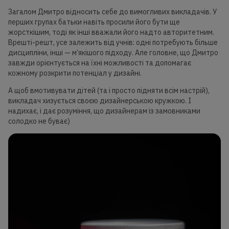
Загалом Дмитро відносить себе до вимогливих викладачів. У
перших групах батьки навіть просили його бути ще
жорсткішим, тоді як інші вважали його надто авторитетним.
Врешті-решт, усе залежить від учнів: одні потребують більше
дисципліни, інші — м’якішого підходу. Але головне, що Дмитро
завжди орієнтується на їхні можливості та допомагає
кожному розкрити потенціал у дизайні.
А щоб вмотивувати дітей (та і просто підняти всім настрій),
викладач хизується своєю дизайнерською кружкою. І
надихає, і дає розуміння, що дизайнерам із замовниками
солодко не буває)