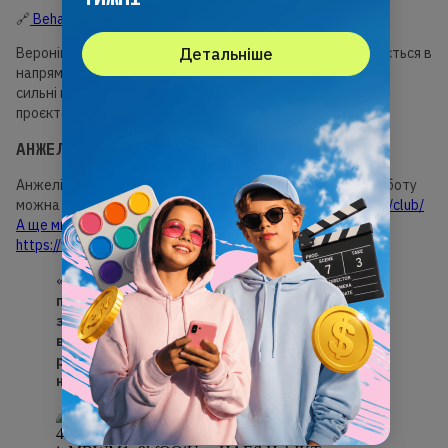
🔗
Behance
Детальніше
Вероніка закінчила курс у 2024 році і вже впевнено рухається в
напрямі професійного дизайну. Її портфоліо демонструє
сильні навички та готовність працювати над складними
проєктами.
АНЖЕЛІКА КОСТІНА
Анжеліка створила проєкт застосунку MP3-плеєра. Її роботу
можна переглянути у GoITeens Club.
https://goiteens.com/club/
А ще ми брали в дівчини інтерв’ю для Instagram!
https://www.instagram.com/share/_l8jPjQKt
«
Викладач усе пояснював, допомагав і давав
поради. Особливо, коли ми тільки починали
звикати до застосунків. (…) Хочу сказати
велике дякую Пану Дмитру та Пані Інні за цей
рік. Я буду дуже сумувати за вами. Ви
найкращі»
, — говорить Анжеліка