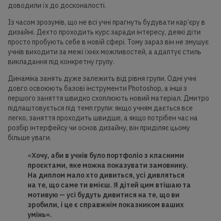
доводили їх до досконалості.
Із часом зрозумів, що не всі учні прагнуть будувати кар’єру в
дизайні. Дехто проходить курс заради інтересу, деякі діти
просто пробують себе в новій сфері. Тому зараз він не змушує
учнів виходити за межі їхніх можливостей, а адаптує стиль
викладання під конкретну групу.
Динаміка занять дуже залежить від рівня групи. Одні учні
довго освоюють базові інструменти Photoshop, а інші з
першого заняття швидко схоплюють новий матеріал. Дмитро
підлаштовується під темп групи: якщо учням дається все
легко, заняття проходить швидше, а якщо потрібен час на
розбір інтерфейсу чи основ дизайну, він приділяє цьому
більше уваги.
«
Хочу, аби в учнів було портфоліо з класними
проєктами, яке можна показувати замовнику.
На диплом
мало хто
дивиться, усі дивляться
на те, що саме ти вмієш. Я дітей цим втішаю та
мотивую — усі будуть дивитися на те, що ви
зробили, і це є справжнім показником ваших
умінь».