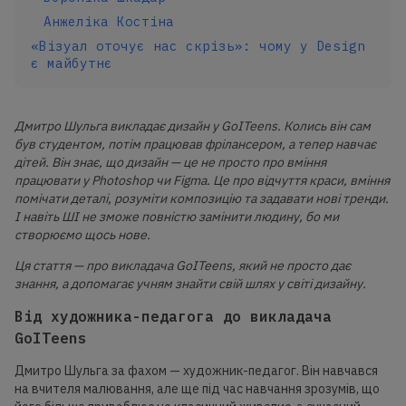
Анжеліка Костіна
«Візуал оточує нас скрізь»: чому у Design
є майбутнє
Дмитро Шульга викладає дизайн у GoITeens. Колись він сам
був студентом, потім працював фрілансером, а тепер навчає
дітей. Він знає, що дизайн — це не просто про вміння
працювати у Photoshop чи Figma. Це про відчуття краси, вміння
помічати деталі, розуміти композицію та задавати нові тренди.
І навіть ШІ не зможе повністю замінити людину, бо ми
створюємо щось нове.
Ця стаття — про викладача GoITeens, який не просто дає
знання, а допомагає учням знайти свій шлях у світі дизайну.
Від художника-педагога до викладача
GoITeens
Дмитро Шульга за фахом — художник-педагог. Він навчався
на вчителя малювання, але ще під час навчання зрозумів, що