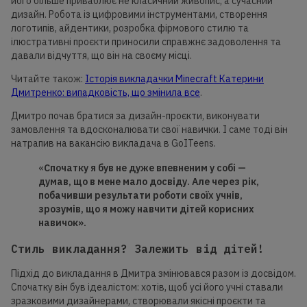
його більше приваблює не класичний живопис, а сучасний
дизайн. Робота із цифровими інструментами, створення
логотипів, айдентики, розробка фірмового стилю та
ілюстративні проєкти приносили справжнє задоволення та
давали відчуття, що він на своєму місці.
Читайте також:
Історія викладачки Minecraft Катерини
Дмитренко: випадковість, що змінила все
.
Дмитро почав братися за дизайн-проєкти, виконувати
замовлення та вдосконалювати свої навички. І саме тоді він
натрапив на вакансію викладача в GoITeens.
«
Спочатку я був не дуже впевненим у собі —
думав, що в мене мало
досвіду.
Але через рік,
побачивши результати роботи своїх учнів,
зрозумів, що я можу навчити дітей корисних
навичок».
Стиль викладання? Залежить від дітей!
Підхід до викладання в Дмитра змінювався разом із досвідом.
Спочатку він був ідеалістом: хотів, щоб усі його учні ставали
зразковими дизайнерами, створювали якісні проєкти та