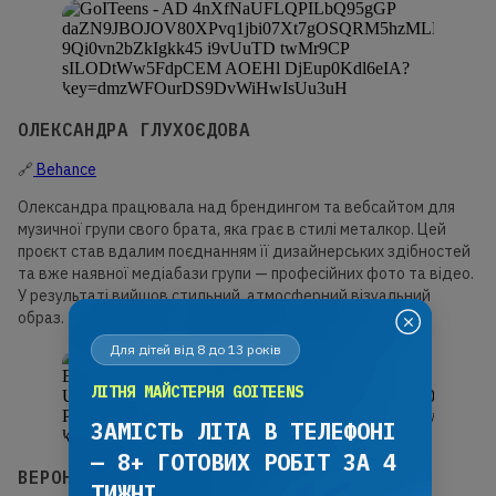
ОЛЕКСАНДРА ГЛУХОЄДОВА
🔗
Behance
Олександра працювала над брендингом та вебсайтом для
музичної групи свого брата, яка грає в стилі металкор. Цей
проєкт став вдалим поєднанням її дизайнерських здібностей
та вже наявної медіабази групи — професійних фото та відео.
У результаті вийшов стильний, атмосферний візуальний
образ.
Для дітей від 8 до 13 років
ЛІТНЯ МАЙСТЕРНЯ GOITEENS
ЗАМІСТЬ ЛІТА В ТЕЛЕФОНІ
— 8+ ГОТОВИХ РОБІТ ЗА 4
ВЕРОНІКА ШКАДАР
ТИЖНІ