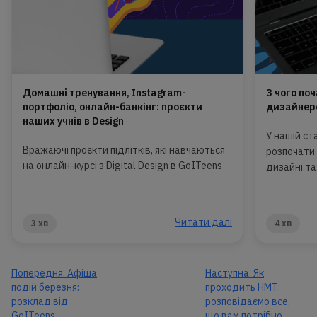
Домашні тренування, Instagram-
З чого поч
портфоліо, онлайн-банкінг: проєкти
дизайнер
наших учнів в Design
У нашій ста
Вражаючі проєкти підлітків, які навчаються
розпочати 
на онлайн-курсі з Digital Design в GoITeens
дизайні та 
Читати далі
3 хв
4 хв
Попередня:
Афіша
Наступна:
Як
подій березня:
проходить НМТ:
розклад від
розповідаємо все,
GoITeens
що вам потрібно