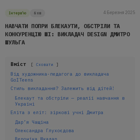
4 Березня 2025
Інтерв'ю
6 хв
НАВЧАТИ ПОПРИ БЛЕКАУТИ, ОБСТРІЛИ ТА
КОНКУРЕНЦІЮ ШІ: ВИКЛАДАЧ DESIGN ДМИТРО
ШУЛЬГА
Вміст
Сховати
Від художника-педагога до викладача
GoITeens
Стиль викладання? Залежить від дітей!
Блекаут та обстріли — реалії навчання в
Україні
Еліта з еліт: зіркові учні Дмитра
Дар’я Чащіна
Олександра Глухоєдова
Вероніка Шкадар