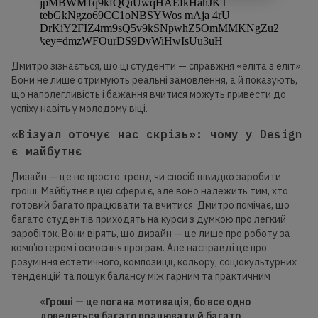
Дмитро зізнається, що ці студенти — справжня «еліта з еліт».
Вони не лише отримують реальні замовлення, а й показують,
що наполегливість і бажання вчитися можуть привести до
успіху навіть у молодому віці.
«Візуал оточує нас скрізь»: чому у Design
є майбутнє
Дизайн — це не просто тренд чи спосіб швидко заробити
гроші. Майбутнє в цієї сфери є, але воно належить тим, хто
готовий багато працювати та вчитися. Дмитро помічає, що
багато студентів приходять на курси з думкою про легкий
заробіток. Вони вірять, що дизайн — це лише про роботу за
комп’ютером і освоєння програм. Але насправді це про
розуміння естетичного, композиції, кольору, соціокультурних
тенденцій та пошук балансу між гарним та практичним
«
Гроші — це погана мотивація, бо
все одно
доведеться багато працювати й багато