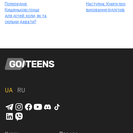
Попередня:
Наступна:
Книги про
Кишенькові гроші
виховання підлітків
для дітей: коли, як та
скільки давати?
UA
RU