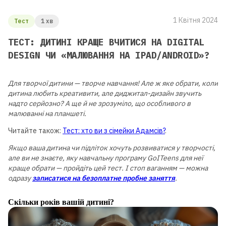
1 Квітня 2024
Тест
1 хв
ТЕСТ: ДИТИНІ КРАЩЕ ВЧИТИСЯ НА DIGITAL
DESIGN ЧИ «МАЛЮВАННЯ НА IPAD/ANDROID»?
Для творчої дитини — творче навчання! Але ж яке обрати, коли
дитина любить креативити, але диджитал-дизайн звучить
надто серйозно? А ще й не зрозуміло, що особливого в
малюванні на планшеті.
Читайте також:
Тест: хто ви з сімейки Адамсів?
.
Якщо ваша дитина чи підліток хочуть розвиватися у творчості,
але ви не знаєте, яку навчальну програму GoITeens для неї
краще обрати — пройдіть цей тест. І стоп ваганням — можна
одразу
записатися на безоплатне пробне заняття
.
Скільки років вашій дитині?