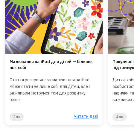
Малювання на iPad для дітей — більше,
Популярні 
ніж хобі
підтриму
Стаття розкриває, як малювання на iPad
Дитячі хо
може стати не лише хобі для дітей, але і
особистос
важливим інструментом для розвитку
навички та
їхньо...
важливих ж
Читати далі
2 хв
4 хв