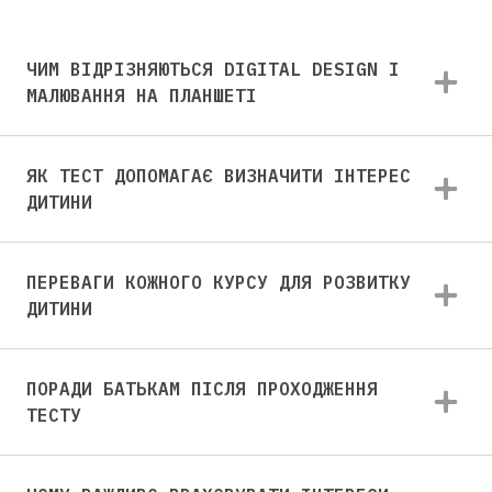
ЧИМ ВІДРІЗНЯЮТЬСЯ DIGITAL DESIGN І
МАЛЮВАННЯ НА ПЛАНШЕТІ
Для дітей від 8 до 13 років
ЛІТНЯ МАЙСТЕРНЯ GOITEENS
ЯК ТЕСТ ДОПОМАГАЄ ВИЗНАЧИТИ ІНТЕРЕС
ЗАМІСТЬ ЛІТА В ТЕЛЕФОНІ
ДИТИНИ
— 8+ ГОТОВИХ РОБІТ ЗА 4
ТИЖНІ
ПЕРЕВАГИ КОЖНОГО КУРСУ ДЛЯ РОЗВИТКУ
ДИТИНИ
Детальніше
ПОРАДИ БАТЬКАМ ПІСЛЯ ПРОХОДЖЕННЯ
ТЕСТУ