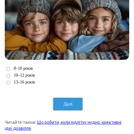
8–10 років
10–12 років
13–16 років
Далі
Читайте також:
Що робити, коли підлітку нудно: креативні
ідеї дозвілля
.