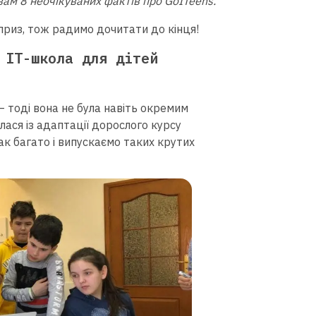
вам 8 неочікуваних фактів про GoITeens.
рприз, тож радимо дочитати до кінця!
 ІТ-школа для дітей
– тоді вона не була навіть окремим
лася із адаптації дорослого курсу
ак багато і випускаємо таких крутих