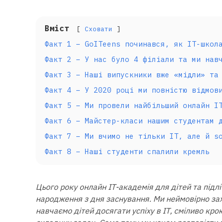
Вміст
Сховати
Факт 1 – GoITeens починався, як ІТ-школ
Факт 2 – У нас було 4 філіали та ми нав
Факт 3 – Наші випускники вже «мідли» та
Факт 4 – У 2020 році ми повністю відмов
Факт 5 – Ми провели найбільший онлайн І
Факт 6 – Майстер-класи нашим студентам 
Факт 7 – Ми вчимо не тільки ІТ, але й s
Факт 8 – Наші студенти спалили кремль
Цього року онлайн ІТ-академія для дітей та підлі
народження з дня заснування. Ми неймовірно зах
навчаємо дітей досягати успіху в ІТ, сміливо кро