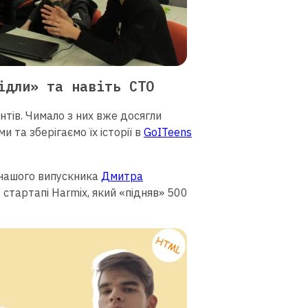
ідли» та навіть СТО
ентів. Чимало з них вже досягли
ми та зберігаємо їх історії в
GoITeens
 нашого випускника
Дмитра
 стартапі Harmix, який «підняв» 500