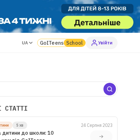
GoITeens
School
UA
Увiйти
І СТАТТІ
24 Серпня 2023
итини
5 хв
 дитини до школи: 10