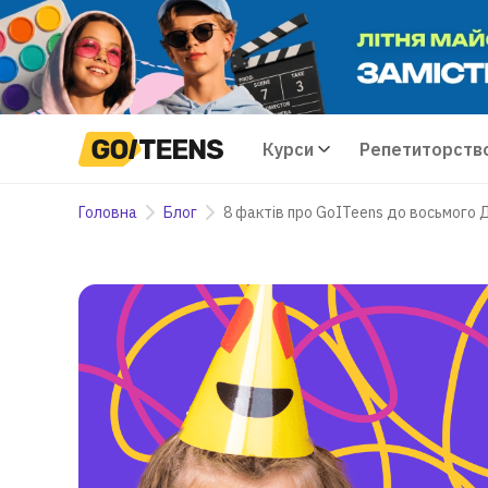
Курси
Репетиторств
Головна
Блог
8 фактів про GoITeens до восьмого