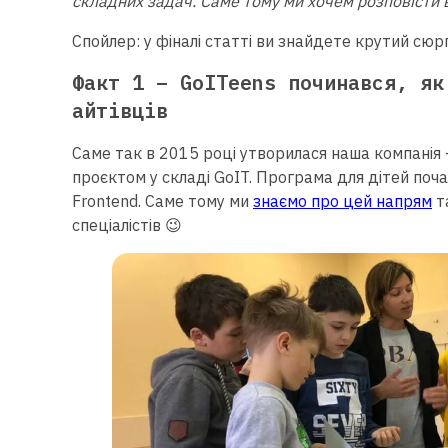
складних задач.
Саме тому ми хочем розповісти 
Спойлер: у фіналі статті ви знайдете крутий сю
Факт 1 – GoITeens починався, як
айтівців
Саме так в 2015 році утворилася наша компанія 
проєктом у складі GoIT. Програма для дітей поча
Frontend. Саме тому ми
знаємо про цей напрям
т
спеціалістів 😉