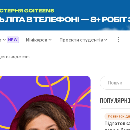
о
Мінікурси
Проєкти студентів
 Дня народження
ПОПУЛЯРН
Розвиток д
Підготовка