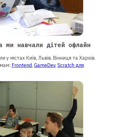
а ми навчали дітей офлайн
 у містах Київ, Львів, Вінниця та Харків.
ямам:
Frontend
,
GameDev
,
Scratch для