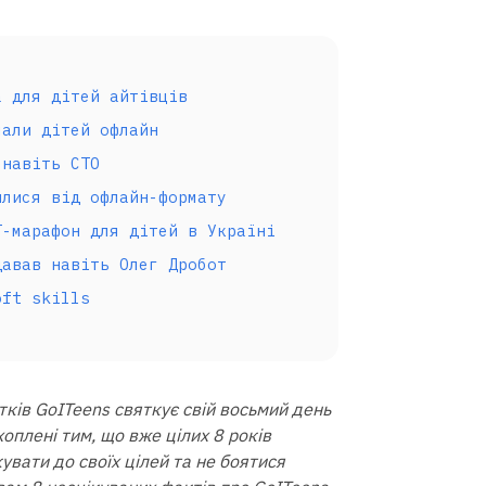
а для дітей айтівців
чали дітей офлайн
 навіть СТО
илися від офлайн-формату
Т-марафон для дітей в Україні
давав навіть Олег Дробот
oft skills
тків GoITeens святкує свій восьмий день
оплені тим, що вже цілих 8 років
кувати до своїх цілей та не боятися