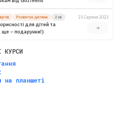
ькам від GoITeens
23 Серпня 2023
ертів
Розвиток дитини
2 хв
орисності для дітей та
(а ще – подарунки!)
І КУРСИ
тання
t
я на планшеті