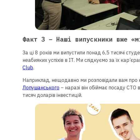
Факт 3 – Наші випускники вже «м
За ці 8 років ми випустили понад 6,5 тисячі студ
неабияких успіхів в ІТ. Ми слідкуємо за їх кар’єра
Club
.
Наприклад, нещодавно ми розповідали вам про
Лопушанського
– наразі він обіймає посаду СТО в
тисяч доларів інвестицій.