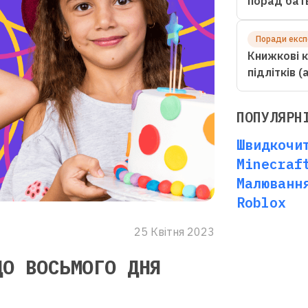
порад бат
Поради експ
Книжкові к
підлітків 
ПОПУЛЯРН
Швидкочи
Minecraf
Малюванн
Roblox
25 Квітня 2023
ДО ВОСЬМОГО ДНЯ