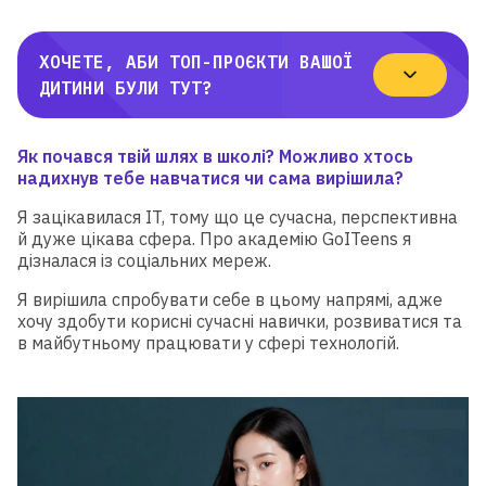
ХОЧЕТЕ, АБИ ТОП-ПРОЄКТИ ВАШОЇ
ДИТИНИ БУЛИ ТУТ?
Я
к почався твій шлях в школі? Можливо хтось
надихнув тебе навчатися чи сама вирішила?
Я зацікавилася IT, тому що це сучасна, перспективна
й дуже цікава сфера. Про академію GoITeens я
дізналася із соціальних мереж.
Я вирішила спробувати себе в цьому напрямі, адже
хочу здобути корисні сучасні навички, розвиватися та
в майбутньому працювати у сфері технологій.