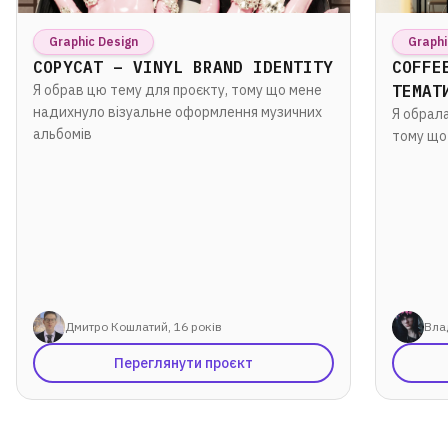
Graphic Design
Graphi
COPYCAT – VINYL BRAND IDENTITY
COFFE
Я обрав цю тему для проєкту, тому що мене
ТЕМАТ
надихнуло візуальне оформлення музичних
Я обрала
альбомів
тому що
Дмитро Кошлатий, 16 років
Вла
Переглянути проєкт