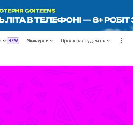
о
Мінікурси
Проєкти студентів