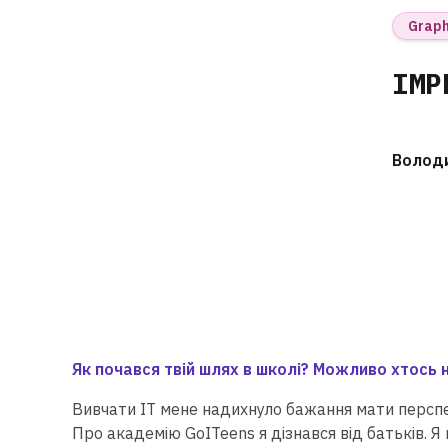
Graph
IMP
Володи
Я
к почався твій шлях в школі? Можливо хтось 
Вивчати IT мене надихнуло бажання мати персп
Про академію GoITeens я дізнався від батьків. Я