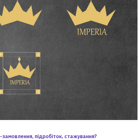
с-замовлення, підробіток, стажування?