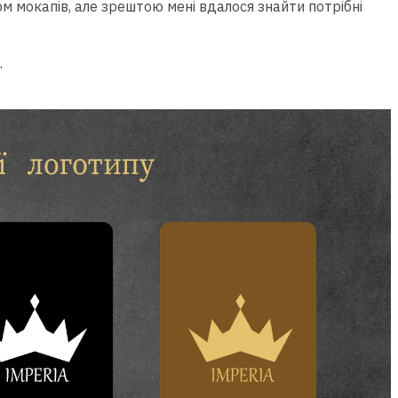
м мокапів, але зрештою мені вдалося знайти потрібні
.