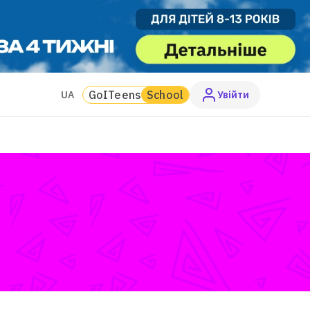
GoITeens
School
UA
Увiйти