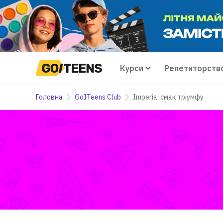
Курси
Репетиторств
Головна
GoITeens Club
Imperia: смак тріумфу