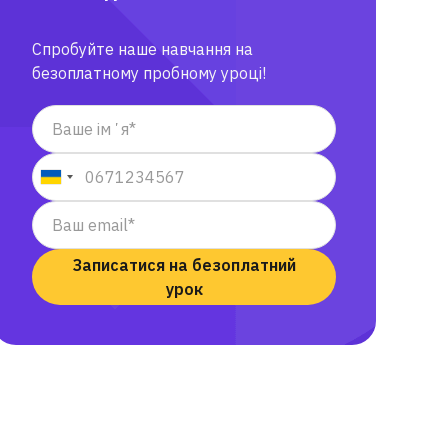
Спробуйте наше навчання на
безоплатному пробному уроці!
Записатися на безоплатний
урок