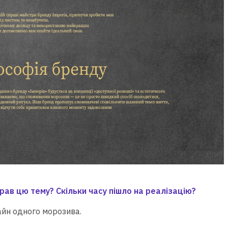
брав цю тему? Скільки часу пішло на реалізацію?
айн одного морозива.