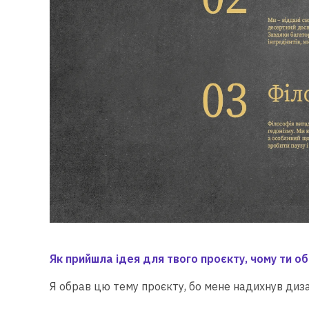
Як прийшла ідея для твого проєкту, чому ти о
Я обрав цю тему проєкту, бо мене надихнув диз