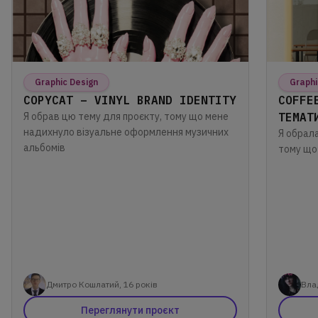
Graphic Design
Graphi
COPYCAT – VINYL BRAND IDENTITY
COFFE
Я обрав цю тему для проєкту, тому що мене
ТЕМАТ
надихнуло візуальне оформлення музичних
Я обрала
альбомів
тому що
Дмитро Кошлатий, 16 років
Вла
Переглянути проєкт