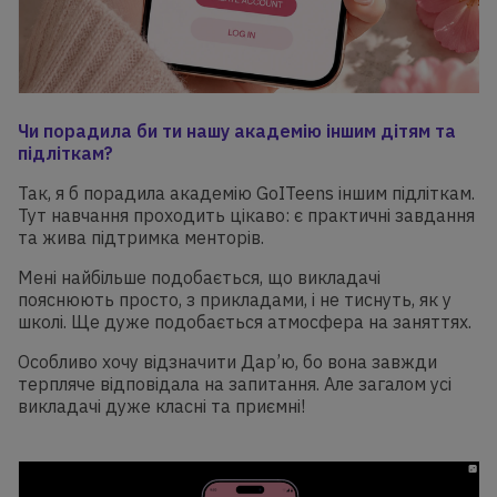
Чи порадила би ти нашу академію іншим дітям та
підліткам?
Так, я б порадила академію GoITeens іншим підліткам.
Тут навчання проходить цікаво: є практичні завдання
та жива підтримка менторів.
Мені найбільше подобається, що викладачі
пояснюють просто, з прикладами, і не тиснуть, як у
школі. Ще дуже подобається атмосфера на заняттях.
Особливо хочу відзначити Дар’ю, бо вона завжди
терпляче відповідала на запитання. Але загалом усі
викладачі дуже класні та приємні!