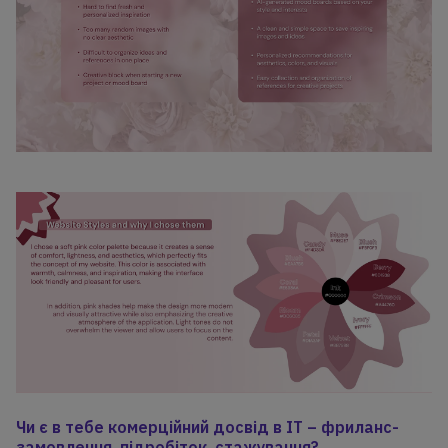
Чи є в тебе комерційний досвід в ІТ – фриланс-
замовлення, підробіток, стажування?