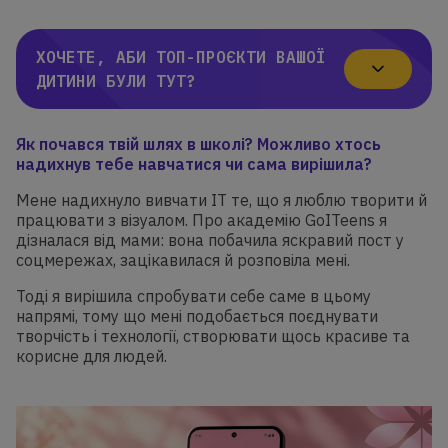
ХОЧЕТЕ, АБИ ТОП-ПРОЄКТИ ВАШОЇ
ДИТИНИ БУЛИ ТУТ?
Я
к почався твій шлях в школі? Можливо хтось
надихнув тебе навчатися чи сама вирішила?
Мене надихнуло вивчати IT те, що я люблю творити й
працювати з візуалом. Про академію GoITeens я
дізналася від мами: вона побачила яскравий пост у
соцмережах, зацікавилася й розповіла мені.
Тоді я вирішила спробувати себе саме в цьому
напрямі, тому що мені подобається поєднувати
творчість і технології, створювати щось красиве та
корисне для людей.