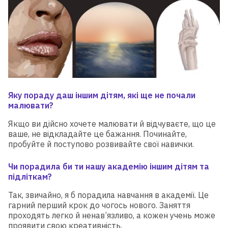
Яку пораду даш іншим дітям, які ще не почали
малювати?
Якщо ви дійсно хочете малювати й відчуваєте, що це
ваше, не відкладайте це бажання. Починайте,
пробуйте й поступово розвивайте свої навички.
Чи порадила би ти нашу академію іншим дітям та
підліткам?
Для дітей від 8 до 13 років
Так, звичайно, я б порадила навчання в академії. Це
гарний перший крок до чогось нового. Заняття
ЛІТНЯ МАЙСТЕРНЯ GOITEENS
проходять легко й ненав’язливо, а кожен учень може
ЗАМІСТЬ ЛІТА В ТЕЛЕФОНІ
проявити свою креативність.