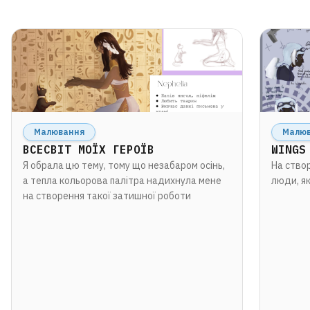
Малювання
Малю
ВСЕСВІТ МОЇХ ГЕРОЇВ
WINGS
Я обрала цю тему, тому що незабаром осінь,
На ство
а тепла кольорова палітра надихнула мене
люди, я
на створення такої затишної роботи