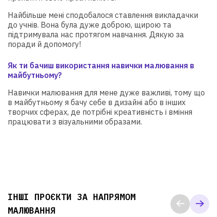
— 8+ ГОТОВИХ РОБІТ ЗА 4
Найбільше мені сподобалося ставлення викладачки
ТИЖНІ
до учнів. Вона була дуже доброю, щирою та
підтримувала нас протягом навчання. Дякую за
поради й допомогу!
Детальніше
Як ти бачиш використання навички малювання в
майбутньому?
Навички малювання для мене дуже важливі, тому що
в майбутньому я бачу себе в дизайні або в інших
творчих сферах, де потрібні креативність і вміння
працювати з візуальними образами.
ІНШІ ПРОЄКТИ ЗА НАПРЯМОМ
МАЛЮВАННЯ