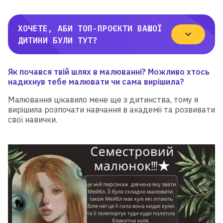
ХОЧЕТЕ, АБИ ТОП-ПРОЄКТИ ВАШОЇ
ДИТИНИ БУЛИ ТУТ?
Я
к почався твій шлях в малюванні? Можливо хтось
надихнув тебе малювати чи сама вирішила?
Малювання цікавило мене ще з дитинства, тому я
вирішила розпочати навчання в академії та розвивати
свої навички.