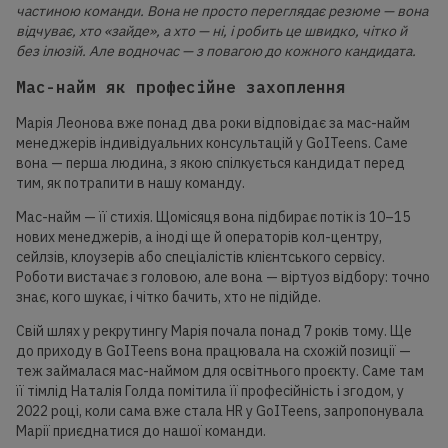
частиною команди. Вона не просто переглядає резюме — вона
відчуває, хто «зайде», а хто — ні, і робить це швидко, чітко й
без ілюзій. Але водночас — з повагою до кожного кандидата.
Мас-найм як професійне захоплення
Марія Леонова вже понад два роки відповідає за мас-найм
менеджерів індивідуальних консультацій у GoITeens. Саме
вона — перша людина, з якою спілкується кандидат перед
тим, як потрапити в нашу команду.
Мас-найм — її стихія. Щомісяця вона підбирає потік із 10–15
нових менеджерів, а іноді ще й операторів кол-центру,
сейлзів, клоузерів або спеціалістів клієнтського сервісу.
Роботи вистачає з головою, але вона — віртуоз відбору: точно
знає, кого шукає, і чітко бачить, хто не підійде.
Свій шлях у рекрутингу Марія почала понад 7 років тому. Ще
до приходу в GoITeens вона працювала на схожій позиції —
теж займалася мас-наймом для освітнього проєкту. Саме там
її тімлід Наталія Голда помітила її професійність і згодом, у
2022 році, коли сама вже стала HR у GoITeens, запропонувала
Марії приєднатися до нашої команди.