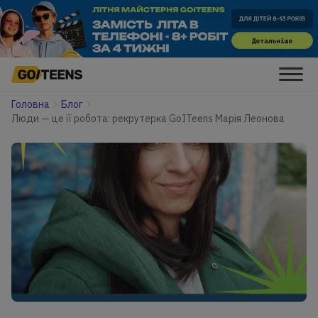
Головна
Блог
Люди — це її робота: рекрутерка GoITeens Марія Леонова