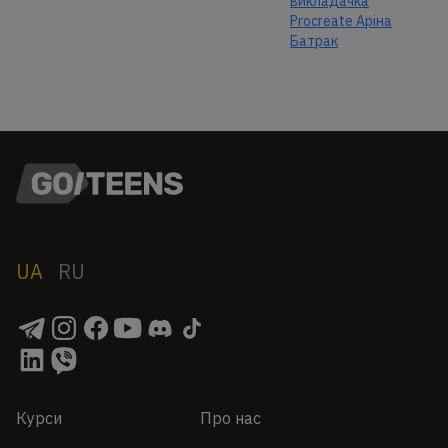
викладачка
Procreate Аріна
Батрак
UA
RU
Курси
Про нас