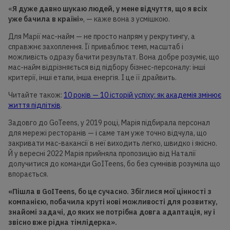
«
Я дуже давно шукаю людей, у мене відчуття, що я всіх
уже бачила в країні»
, — каже вона з усмішкою.
Для Марії мас-найм — не просто напрям у рекрутингу, а
справжнє захоплення. Її приваблює темп, масштаб і
можливість одразу бачити результат. Вона добре розуміє, що
мас-найм відрізняється від підбору бізнес-персоналу: інші
критерії, інші етапи, інша енергія. І це її драйвить.
Читайте також:
10 років — 10 історій успіху: як академія змінює
життя підлітків
.
Задовго до GoTeens, у 2019 році, Марія підбирала персонал
для мережі ресторанів — і саме там уже точно відчула, що
закривати мас-вакансії в неї виходить легко, швидко і якісно.
Й у вересні 2022 Марія прийняла пропозицію від Наталії
долучитися до команди GoITeens, бо без сумнівів розуміла що
впорається.
«Пішла в GoITeens, бо це сучасно. Збіглися мої цінності з
компанією, побачила круті нові можливості для розвитку,
знайомі
задачі,
до яких не потрібна довга адаптація, ну
і
звісно в
же рідна тімлідерка».