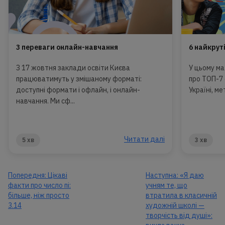
3 переваги онлайн-навчання
6 найкруті
З 17 жовтня заклади освіти Києва
У цьому ма
працюватимуть у змішаному форматі:
про ТОП-7 
доступні формати і офлайн, і онлайн-
Україні, ме
навчання. Ми сф...
Читати далі
5 хв
3 хв
Попередня:
Цікаві
Наступна:
«Я даю
факти про число пі:
учням те, що
більше, ніж просто
втратила в класичній
3.14
художній школі —
творчість від душі»: