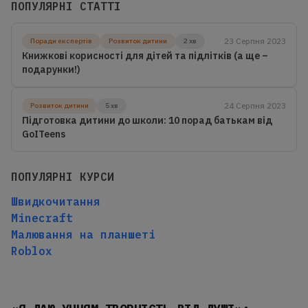
ПОПУЛЯРНІ СТАТТІ
23 Серпня 2023
Поради експертів
Розвиток дитини
2 хв
Книжкові корисності для дітей та підлітків (а ще –
подарунки!)
24 Серпня 2023
Розвиток дитини
5 хв
Підготовка дитини до школи: 10 порад батькам від
GoITeens
ПОПУЛЯРНІ КУРСИ
Швидкочитання
Minecraft
Малювання на планшеті
Roblox