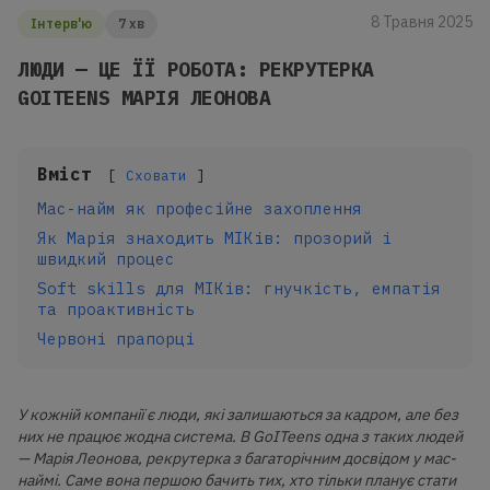
8 Травня 2025
Інтерв'ю
7 хв
ЛЮДИ — ЦЕ ЇЇ РОБОТА: РЕКРУТЕРКА
GOITEENS МАРІЯ ЛЕОНОВА
Вміст
Сховати
Мас-найм як професійне захоплення
Як Марія знаходить МІКів: прозорий і
швидкий процес
Soft skills для МІКів: гнучкість, емпатія
та проактивність
Червоні прапорці
У кожній компанії є люди, які залишаються за кадром, але без
них не працює жодна система. В GoITeens одна з таких людей
— Марія Леонова, рекрутерка з багаторічним досвідом у мас-
наймі. Саме вона першою бачить тих, хто тільки планує стати