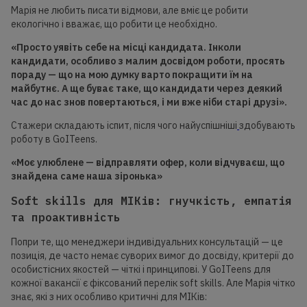
Марія не любить писати відмови, але вміє це робити
екологічно і вважає, що робити це необхідно.
«Просто уявіть себе на місці кандидата. Інколи
кандидати, особливо з малим
досвідом
роботи, просять
пораду — щ
о на мою думку в
арто покращити їм на
майбутнє. А ще
буває т
аке, що кандидати через деякий
час до нас знов повертаються, і ми вж
е ніби старі
друзі».
Стажери складають іспит, після чого найуспішніші
здобувають
роботу в GoITeens.
«Моє улюблене — відправляти офер, коли відчуваєш, що
знайдена саме наша зіронька»
Soft skills для МІКів: гнучкість, емпатія
та проактивність
Попри те, що менеджери індивідуальних консультацій — це
позиція, де часто немає суворих вимог до досвіду, критерії до
особистісних якостей — чіткі і принципові. У GoITeens для
кожної вакансії є фіксований перелік soft skills. Але Марія чітко
знає, які з них особливо критичні для МІКів: