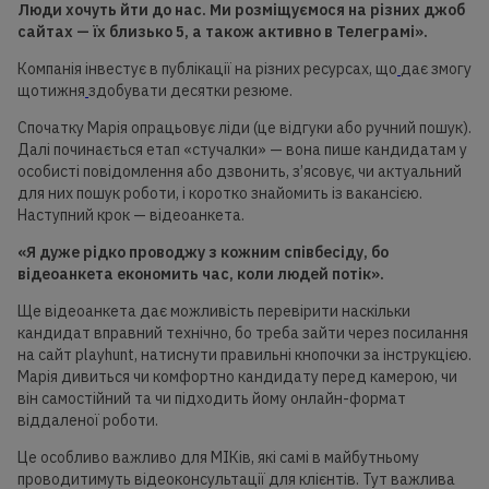
Люди хочуть йти до нас. Ми розміщуємося на різних джоб
сайтах —
їх близько 5
, а також активно в Телеграмі».
Компанія інвестує в публікації на різних ресурсах, що
дає змогу
щотижня
здобувати десятки резюме.
Спочатку Марія опрацьовує ліди (це відгуки або ручний пошук).
Далі починається етап «стучалки» — вона пише кандидатам у
особисті повідомлення або дзвонить, з’ясовує, чи актуальний
для них пошук роботи, і коротко знайомить із вакансією.
Наступний крок — відеоанкета.
«Я дуже рідко проводжу з кожним співбесіду, бо
відеоанкета економить час, коли людей потік».
Ще відеоанкета дає можливість перевірити наскільки
кандидат вправний технічно, бо треба зайти через посилання
на сайт playhunt, натиснути правильні кнопочки за інструкцією.
Марія дивиться чи комфортно кандидату перед камерою, чи
він самостійний та чи підходить йому онлайн-формат
віддаленої роботи.
Це особливо важливо для МІКів, які самі в майбутньому
проводитимуть відеоконсультації для клієнтів. Тут важлива