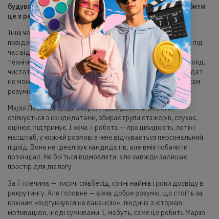
будувати діалог із клієнтом. І якщо ти не можеш зробити
це з рекрутером — це не станеться потім».
Інші червоні прапорці — мовчання після прочитаного
повідомлення, небажання вчитися, повна дезорганізація під
час відеоанкети (шум, діти, собаки, відсутність базової
технічної підготовки). GoITeens працює з клієнтами, і вигляд,
чистота звуку, охайність — мають значення. Якщо кандидат
не може організувати для себе робоче місце вдома, він сам
розуміє, що «це не воно».
Марія Леонова щодня переглядає десятки резюме,
спілкується з кандидатами, збирає групи стажерів, слухає,
оцінює, підтримує. І хоча її робота — про швидкість, потік і
масштаб, у кожній розмові з нею відчувається персональний
підхід. Вона не ідеалізує кандидатів, але вміє побачити
потенціал. Не боїться відмовляти, але завжди залишає
простір для діалогу.
За її плечима — тисячі співбесід, сотні наймів і роки досвіду в
рекрутингу. Але головне — вона добре розуміє, що стоїть за
кожним «відгукнувся на вакансію»: людина з історією,
мотивацією, іноді сумнівами. І, мабуть, саме це робить Марію