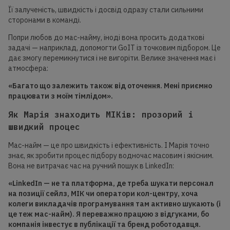
Її залученість, швидкість і досвід одразу стали сильними
сторонами в команді.
Попри любов до мас-найму, іноді вона просить додаткові
задачі — наприклад, допомогти GoIT із точковим підбором. Це
дає змогу перемикнутися і не вигоріти. Велике значення має і
атмосфера:
«
Багато що
залежить також від оточення. Мені приємно
працювати з моїм тімлідом».
Як Марія знаходить МІКів: прозорий і
швидкий процес
Мас-найм — це про швидкість і ефективність. І Марія точно
знає, як зробити процес підбору водночас масовим і якісним.
Вона не витрачає час на ручний пошук в LinkedIn:
«LinkedIn — не та платформа, де треба шукати персонал
на позиції сейлз, МІК чи оператори кол-центру, хоча
колеги викладачів програмування там активно шукають (і
це теж мас-найм). Я переважно працюю з відгуками, бо
компанія інвестує в публікації та бренд роботодавця.