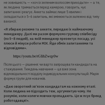
не зовнішність — «хоч із зеленим волоссям приходьте» — а те,
як людина тримається перед камерою, говорить, чує
запитання і реагує. Анкета займає лише 5 хвилин і
складається з 5–6 запитань, які змінюються залежно від типу
вакансії.
«Я збираю резюме та анкети, передаю
їх
наймаючому
менеджеру. Далі ми разом формуємо групову співбесіду
(по
5–8 людей), на якій менеджер презентує посаду, усі
плюси й мінуси роботи МІК. Йде обмін запитаннями та
відповідями».
https://youtu.be/rGIihZwqy0w
Після цього — рішення: чи варто запрошувати кандидата на
стажування. Тиждень навчання — це вже зона
відповідальності відділу індивідуальних консультацій. Марія
формує групи для новачків.
«Даю зворотний зв’язок кандидатам на кожному етапі.
Коли людина не підходить теж, аргументую чому. Не
розумію, коли колеги мовчки пропадають. Це ж псує бренд
роботодавця!».