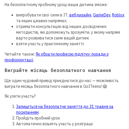
На безоплатному пробному уроці ваша дитина зможе:
випробувати свої сили в ІТ,
вебдизайні
,
GameDev
,
Roblox
та інших цікавих напрямах;
отримати консультацію від наших досвідчених
методистів, які допоможуть зрозуміти, у якому напрямі
варто розвиватися саме вашій дитині.
взяти участь у практичному занятті.
Читайте також:
Як обрати професію підлітку: поради з
профорієнтації
.
Виграйте місяць безоплатного навчання
Ще один чудовий привід приєднатися до нас — можливість
виграти місяць безоплатного навчання в GoITeens! 😱
Як узяти участь?
Запишіться на безоплатне заняття до 31 травня за
посиланням
.
Пройдіть пробний урок
Автоматично візьміть участь у розіграші