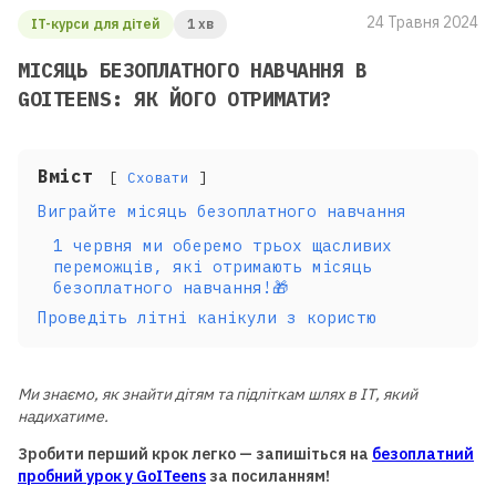
24 Травня 2024
IT-курси для дітей
1 хв
МІСЯЦЬ БЕЗОПЛАТНОГО НАВЧАННЯ В
GOITEENS: ЯК ЙОГО ОТРИМАТИ?
Вміст
Сховати
Виграйте місяць безоплатного навчання
1 червня ми оберемо трьох щасливих
переможців, які отримають місяць
безоплатного навчання!🎁
Проведіть літні канікули з користю
Ми знаємо, як знайти дітям та підліткам шлях в ІТ, який
надихатиме.
Зробити перший крок легко — запишіться на
безоплатний
пробний урок у GoITeens
за посиланням!