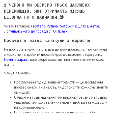
1 ЧЕРВНЯ МИ ОБЕРЕМО ТРЬОХ ЩАСЛИВИХ
ПЕРЕМОЖЦІВ, ЯКІ ОТРИМАЮТЬ МІСЯЦЬ
БЕЗОПЛАТНОГО НАВЧАННЯ!🎁
Читайте також:
Frontend, Python і Soft Skills: шлях Дмитра
Лопушанського до посади СТО Harmix
.
Проведіть літні канікули з користю
Не пропустіть можливість для дитини провести літні канікули
з користю та зробити перший крок до власної історії успіху.
Почніть зараз
, і вже скоро ваша дитина зможе змінити своє
життя.
Чому GoITeens?
Професійний підхід: наші методисти — це досвідчені
професіонали, які знають, як допомогти кожному знайти
свій шлях.
Сучасні методи навчання: ми використовуємо методику
«від практики до реальних знань», щоб ви завжди були
на крок попереду.
Підтримка та мотивація: ми завжди поруч, щоби