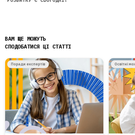
РОЗВИТКУ Є СЬОГОДНІ?
ВАМ ЩЕ МОЖУТЬ
СПОДОБАТИСЯ ЦІ СТАТТІ
Поради експертів
Освітні мо