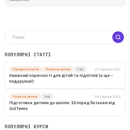
ПОПУЛЯРНІ СТАТТІ
23 Серпня 2023
Поради експертів
Розвиток дитини
2 хв
Для дітей від 8 до 13 років
Книжкові корисності для дітей та підлітків (а ще –
подарунки!)
ЛІТНЯ МАЙСТЕРНЯ GOITEENS
ЗАМІСТЬ ЛІТА В ТЕЛЕФОНІ
24 Серпня 2023
Розвиток дитини
5 хв
— 8+ ГОТОВИХ РОБІТ ЗА 4
Підготовка дитини до школи: 10 порад батькам від
GoITeens
ТИЖНІ
ПОПУЛЯРНІ КУРСИ
Детальніше