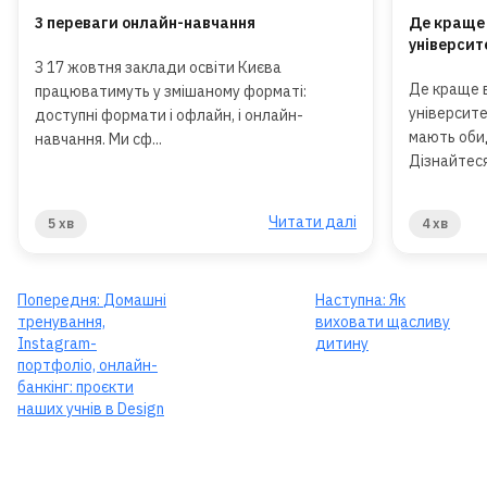
3 переваги онлайн-навчання
Де краще 
університ
З 17 жовтня заклади освіти Києва
Де краще 
працюватимуть у змішаному форматі:
університе
доступні формати і офлайн, і онлайн-
мають оби
навчання. Ми сф...
Дізнайтеся,
Читати далі
5 хв
4 хв
Попередня:
Домашні
Наступна:
Як
тренування,
виховати щасливу
Instagram-
дитину
портфоліо, онлайн-
банкінг: проєкти
наших учнів в Design