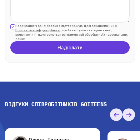
Надсиланням даної заявки я підтверджую, що я ознайомлений з
Політикою конфіденційності
, приймаю її умови і згоден з нею,
включаючи ті, що стосуються регламентації обробки моїх персональних
даних.
Надіслати
Для дітей від 8 до 13 років
ЛІТНЯ МАЙСТЕРНЯ GOITEENS
ЗАМІСТЬ ЛІТА В ТЕЛЕФОНІ
— 8+ ГОТОВИХ РОБІТ ЗА 4
ТИЖНІ
ВІДГУКИ СПІВРОБІТНИКІВ GOITEENS
Детальніше
Олена Іванчак