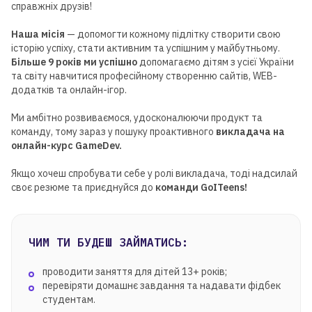
справжніх друзів!
Наша місія
— допомогти кожному підлітку створити свою
історію успіху, стати активним та успішним у майбутньому.
Більше 9 років ми успішно
допомагаємо дітям з усієї України
та світу навчитися професійному створенню сайтів, WEB-
додатків та онлайн-ігор.
Ми амбітно розвиваємося, удосконалюючи продукт та
команду, тому зараз у пошуку проактивного
викладача на
онлайн-курс GameDev.
Якщо хочеш спробувати себе у ролі викладача, тоді надсилай
своє резюме та приєднуйся до
команди GoITeens!
ЧИМ ТИ БУДЕШ ЗАЙМАТИСЬ:
проводити заняття для дітей 13+ років;
перевіряти домашнє завдання та надавати фідбек
студентам.