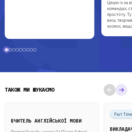
Ціную їх за 
командах, с
простоту. Т
весь творчий
космос, якщо
ТАКОЖ МИ ШУКАЄМО
Part Tim
ВЧИТЕЛЬ АНГЛІЙСЬКОЇ МОВИ
ВИКЛАДА