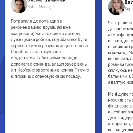
Ва
Sales Manager
Sup
Потрапила до команди за
Я потрапила
рекомендацією друзів, які вже
для мене мо
працювали) Багато нового досвіду,
атмосферу п
дуже цікава робота, подобається бути
взаємодопом
корисною у всіх розуміннях цього слова.
найвищий гр
Подобається спілкування зі
із команд. М
студентами і їх батьками, завжди
потенціал, 
допомагає команда, влаштовує рівень
розвиватись,
з.п. Кар'єрне зростання в компанії точно
спілкуюсь не
є, я поки, що опановую свою посаду.
батьками, а
адаптую нов
Мені дуже по
можливість 
фінансово, р
а особливо я
дуже відкри
алгоритмів, 
покращує які