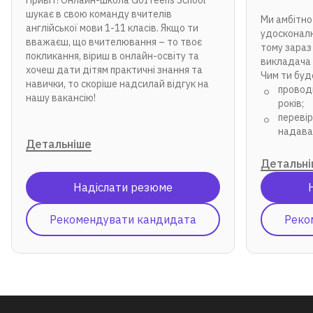
Привіт! Онлайн-школа GoITeens School
шукає в свою команду вчителів
Ми амбітно
англійської мови 1-11 класів. Якщо ти
удосконал
вважаєш, що вчителювання – то твоє
тому зараз
покликання, віриш в онлайн-освіту та
викладача 
хочеш дати дітям практичні знання та
Чим ти буд
навички, то скоріше надсилай відгук на
проводи
нашу вакансію!
років;
переві
надава
Детальніше
Детальн
Надіслати резюме
Рекомендувати кандидата
Реко