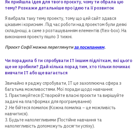
Як прийшла ідея для твого проєкту, чому ти обрала цю
тему? Розкажи детальніше про ідею та її розвиток
Я вибрала таку тему проекту, тому що цей сайт здався
цікавим і корисним . Під час роботи над проектом були деякі
складнощі, а саме з розташуванням елементів (flex-box). На
виконання проекту пішло 3 тижні.
Проєкт Софії
можна переглянути
за посиланням
.
Чи порадила б ти спробувати ІТ іншим підліткам, які цього
ще не зробили? Дай кілька порад тим, хто тільки починає
вивчати ІТ або ще вагається
Звичайно я раджу спробувати, IT це захоплююча сфера з
багатьма можливостями. Мої поради щодо навчання:
1. Практикуйтеся (Створюйте власні проєкти та вирішуйте
задачі на платформах для програмування)
2 .Не бійтеся помилок (Кожна помилка – це можливість
навчитися).
3. Будьте наполегливими (Постійне навчання та
наполегливість допоможуть досягти успіху).