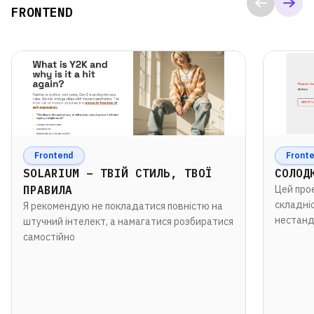
FRONTEND
Frontend
Front
SOLARIUM – ТВІЙ СТИЛЬ, ТВОЇ
СОЛОД
ПРАВИЛА
Цей про
складні
Я рекомендую не покладатися повністю на
нестанд
штучний інтелект, а намагатися розбиратися
самостійно