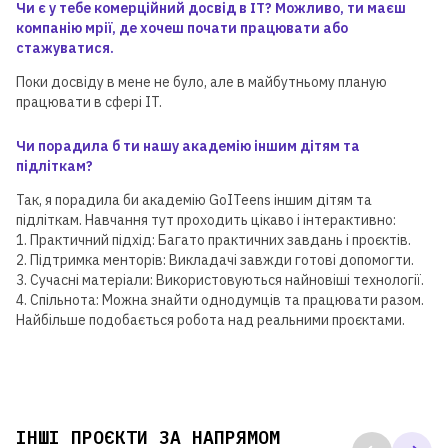
Чи є у тебе комерційний досвід в ІТ? Можливо, ти маєш
компанію мрії, де хочеш почати працювати або
стажуватися.
Поки досвіду в мене не було, але в майбутньому планую
працювати в сфері IT.
Чи порадила б ти нашу академію іншим дітям та
підліткам?
Так, я порадила би академію GoITeens іншим дітям та
підліткам. Навчання тут проходить цікаво і інтерактивно:
1. Практичний підхід: Багато практичних завдань і проєктів.
2. Підтримка менторів: Викладачі завжди готові допомогти.
3. Сучасні матеріали: Використовуються найновіші технології.
4. Спільнота: Можна знайти однодумців та працювати разом.
Найбільше подобається робота над реальними проєктами.
ІНШІ ПРОЄКТИ ЗА НАПРЯМОМ