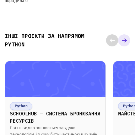
порадила б
ІНШІ ПРОЄКТИ ЗА НАПРЯМОМ
PYTHON
Python
Pytho
SCHOOLHUB — СИСТЕМА БРОНЮВАННЯ
МАЙСТ
РЕСУРСІВ
Світ швидко змінюється завдяки
технологіям, і я хочу бути частиною цих змін.