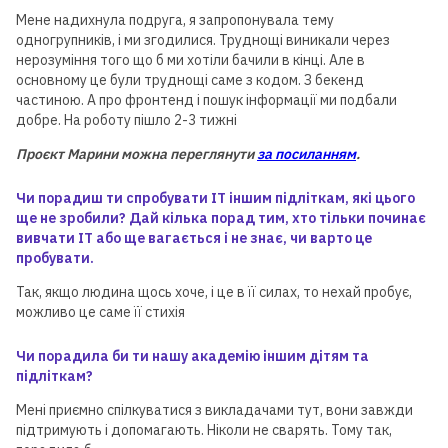
Мене надихнула подруга, я запропонувала тему
одногрупників, і ми згодилися. Труднощі виникали через
нерозуміння того що б ми хотіли бачили в кінці. Але в
основному це були труднощі саме з кодом. З бекенд
частиною. А про фронтенд і пошук інформації ми подбали
добре. На роботу пішло 2-3 тижні
Проєкт Марини
можна переглянути
за посиланням
.
Чи порадиш ти спробувати ІТ іншим підліткам, які цього
ще не зробили? Дай кілька порад тим, хто тільки починає
вивчати ІТ або ще вагається і не знає, чи варто це
пробувати.
Так, якщо людина щось хоче, і це в її силах, то нехай пробує,
можливо це саме її стихія
Чи порадила би ти нашу академію іншим дітям та
підліткам?
Мені приємно спілкуватися з викладачами тут, вони завжди
підтримують і допомагають. Ніколи не сварять. Тому так,