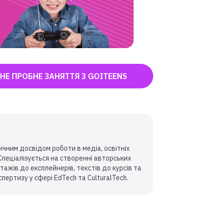
НЕ ПРОБНЕ ЗАНЯТТЯ З GOITEENS
чним досвідом роботи в медіа, освітніх
Спеціалізується на створенні авторських
ртажів до експлейнерів, текстів до курсів та
пертизу у сфері EdTech та CulturalTech.