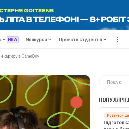
о
Мінікурси
Проєкти студентів
ти кар’єру в GameDev
ПОПУЛЯРН
Розвиток д
Підготовка