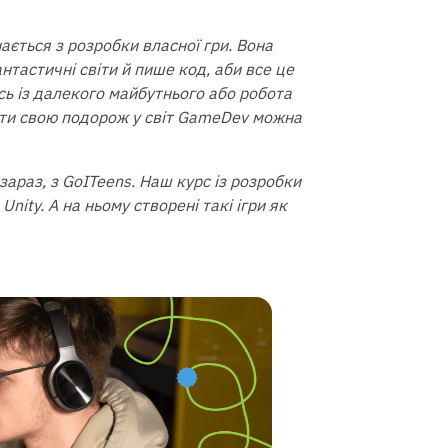
нається з розробки власної гри. Вона
тастичні світи й пише код, аби все це
сь із далекого майбутнього або робота
ати свою подорож у світ GameDev можна
араз, з GoITeens. Наш курс із розробки
Unity. А на ньому створені такі ігри як