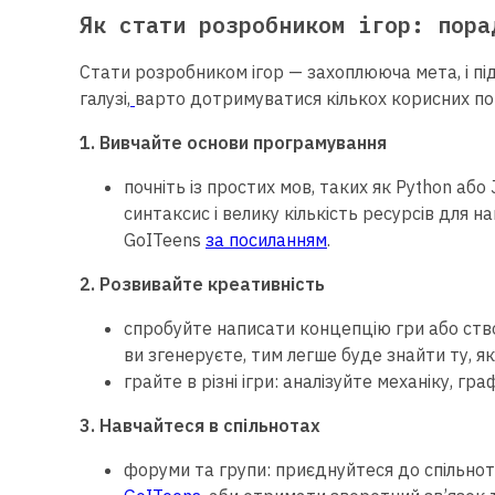
Як стати розробником ігор: пора
Стати розробником ігор — захоплююча мета, і підл
галузі,
варто дотримуватися кількох корисних по
1. Вивчайте основи програмування
почніть із простих мов, таких як Python або
синтаксис і велику кількість ресурсів для н
GoITeens
за посиланням
.
2. Розвивайте креативність
спробуйте написати концепцію гри або ств
ви згенеруєте, тим легше буде знайти ту, я
грайте в різні ігри: аналізуйте механіку, гр
3. Навчайтеся в спільнотах
форуми та групи: приєднуйтеся до спільнот 