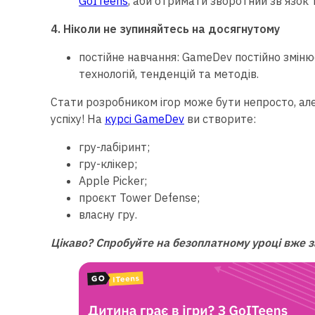
GoITeens
, аби отримати зворотний зв’язок 
4. Ніколи не зупиняйтесь на досягнутому
постійне навчання: GameDev постійно зміню
технологій, тенденцій та методів.
Стати розробником ігор може бути непросто, але
успіху! На
курсі GameDev
ви створите:
гру-лабіринт;
гру-клікер;
Apple Picker;
проєкт Tower Defense;
власну гру.
Цікаво? Спробуйте на безоплатному уроці вже 