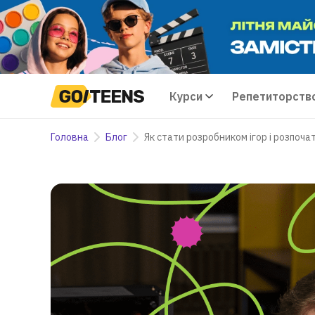
Курси
Репетиторств
Головна
Блог
Як стати розробником ігор і розпоча