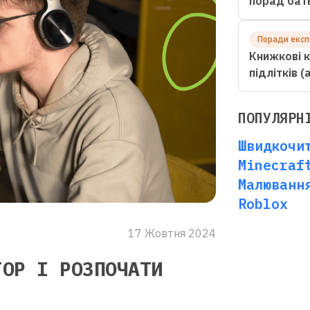
порад бат
Поради експ
Книжкові к
підлітків 
ПОПУЛЯРН
Швидкочи
Minecraf
Малюванн
Roblox
17 Жовтня 2024
ГОР І РОЗПОЧАТИ