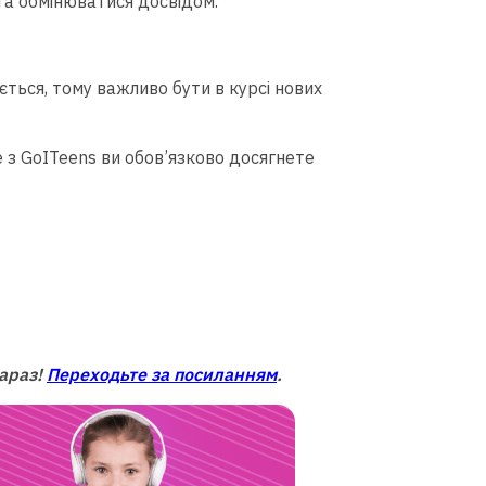
та обмінюватися досвідом.
ється, тому важливо бути в курсі нових
 з GoITeens ви обов’язково досягнете
зараз!
Переходьте за посиланням
.