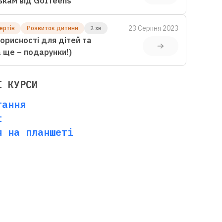
ькам від GoITeens
23 Серпня 2023
ертів
Розвиток дитини
2 хв
орисності для дітей та
(а ще – подарунки!)
І КУРСИ
тання
t
я на планшеті