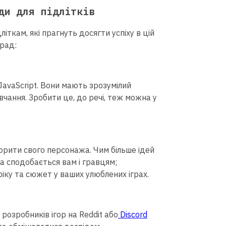
ди для підлітків
іткам, які прагнуть досягти успіху в цій
рад:
 JavaScript. Вони мають зрозумілий
авчання. Зробити це, до речі, теж можна у
орити свого персонажа. Чим більше ідей
ка сподобається вам і гравцям;
афіку та сюжет у ваших улюблених іграх.
розробників ігор на Reddit або
Discord