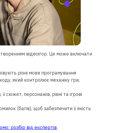
створенням відеоігор. Це може включати
овують різні мови програмування
 коду, який контролює механіку гри,
її сюжет, персонажів, рівні та ігрові
милок (багів), щоб забезпечити її якість
мо: розбір від експертів
.