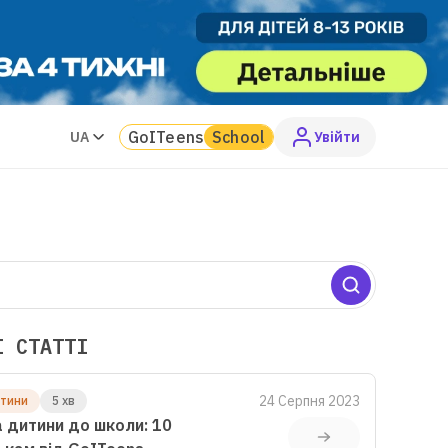
GoITeens
School
UA
Увiйти
І СТАТТІ
24 Серпня 2023
итини
5 хв
 дитини до школи: 10