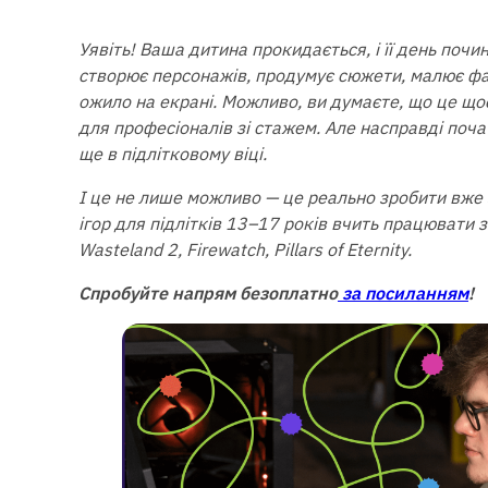
Уявіть! Ваша дитина прокидається, і її день почи
створює персонажів, продумує сюжети, малює фан
ожило на екрані. Можливо, ви думаєте, що це що
для професіоналів зі стажем. Але насправді поч
ще в підлітковому віці.
І це не лише можливо — це реально зробити вже з
ігор для підлітків 13–17 років вчить працювати з 
Wasteland 2, Firewatch, Pillars of Eternity.
Спробуйте напрям безоплатно
за посиланням
!