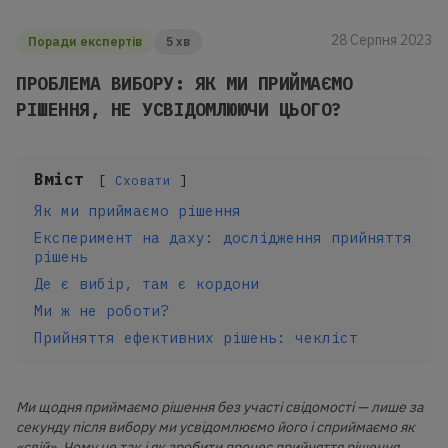
28 Серпня 2023
Поради експертів
5 хв
ПРОБЛЕМА ВИБОРУ: ЯК МИ ПРИЙМАЄМО
РІШЕННЯ, НЕ УСВІДОМЛЮЮЧИ ЦЬОГО?
Вміст
Сховати
Як ми приймаємо рішення
Експеримент на даху: дослідження прийняття
рішень
Де є вибір, там є кордони
Ми ж не роботи?
Прийняття ефективних рішень: чекліст
Ми щодня приймаємо рішення без участі свідомості — лише за
секунду після вибору ми усвідомлюємо його і сприймаємо як
«свій». Чому це так і як зробити процес прийняття рішення