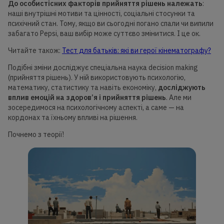
До особистісних факторів прийняття рішень належать
:
наші внутрішні мотиви та цінності, соціальні стосунки та
психічний стан. Тому, якщо ви сьогодні погано спали чи випили
забагато Pepsi, ваш вибір може суттєво змінитися. І це ок.
Читайте також:
Тест для батьків: які ви герої кінематографу?
Подібні зміни досліджує спеціальна наука decision making
(прийняття рішень). У ній використовують психологію,
математику, статистику та навіть економіку,
досліджують
вплив емоцій на здоров’я і прийняття рішень
. Але ми
зосередимося на психологічному аспекті, а саме — на
кордонах та їхньому впливі на рішення.
Почнемо з теорії!