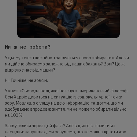
Ми ж не роботи?
У цьому тексті постійно трапляється слово «обирати». Але чи
ми дійсно обираємо залежно від наших бажань? Волі? Це ж
відрізняє нас від машин?
Ні. Точніше, не зовсім.
У книзі «Свобода волі, якої не існує» американський філософ
Сем Харріс дивиться на ситуацію із соціокультурної точки
зору. Мовляв, з огляду на всю інформацію та догми, що ми
здобуваємо впродовж життя, ми не можемо обирати вільно
на 100 %.
Засмутилися через цей факт? Але в цього є і позитивні
наслідки: наприклад, ми розуміємо, що не можна красти або