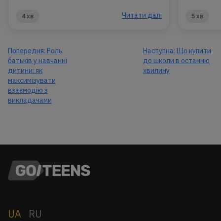
Читати далі
4 хв
5 хв
Попередня:
Роль
Наступна:
Що купити
батьків у навчанні
до школи в останню
дитини: як
хвилину
максимізувати
взаємодію з
викладачами
UA
RU