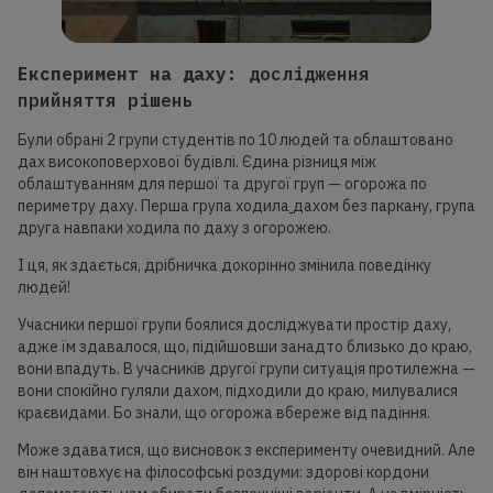
Експеримент на даху:
дослідження
прийняття рішень
Були обрані 2 групи студентів по 10 людей та облаштовано
дах високоповерхової будівлі. Єдина різниця між
облаштуванням для першої та другої груп — огорожа по
периметру даху. Перша група ходила
дахом без паркану, група
друга навпаки ходила по даху з огорожею.
І ця, як здається, дрібничка докорінно змінила поведінку
людей!
Учасники першої групи боялися досліджувати простір даху,
адже їм здавалося, що, підійшовши занадто близько до краю,
вони впадуть. В учасників другої групи ситуація протилежна —
вони спокійно гуляли дахом, підходили до краю, милувалися
краєвидами. Бо знали, що огорожа вбереже від падіння.
Може здаватися, що висновок з експерименту очевидний. Але
він наштовхує на філософські роздуми: здорові кордони