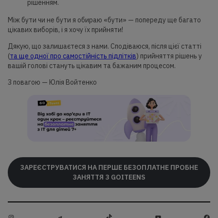
рішенням.
Між бути чи не бути я обираю «бути» — попереду ще багато
цікавих виборів, і я хочу їх прийняти!
Дякую, що залишаєтеся з нами. Сподіваюся, після цієї статті
(
та ще одної про самостійність підлітків
) прийняття рішень у
вашій голові стануть цікавим та бажаним процесом.
З повагою — Юлія Войтенко
ЗАРЕЄСТРУВАТИСЯ НА ПЕРШЕ БЕЗОПЛАТНЕ ПРОБНЕ
ЗАНЯТТЯ З GOITEENS
Instagram
Telegram
TikTok
YouTube
Face