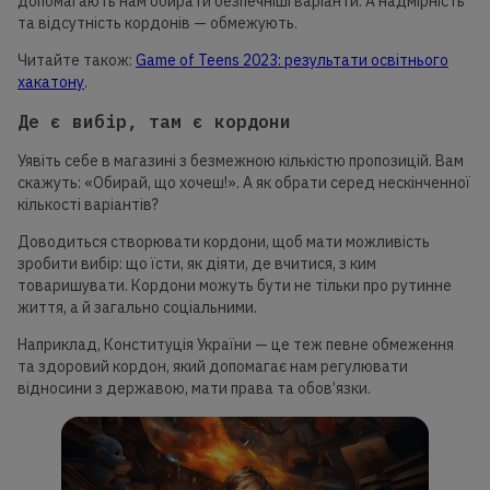
допомагають нам обирати безпечніші варіанти. А надмірність
та відсутність кордонів — обмежують.
Читайте також:
Game of Teens 2023: результати освітнього
хакатону
.
Де є вибір, там є кордони
Уявіть себе в магазині з безмежною кількістю пропозицій. Вам
скажуть: «Обирай, що хочеш!». А як обрати серед нескінченної
кількості варіантів?
Доводиться створювати кордони, щоб мати можливість
зробити вибір: що їсти, як діяти, де вчитися, з ким
товаришувати. Кордони можуть бути не тільки про рутинне
життя, а й загально соціальними.
Наприклад, Конституція України — це теж певне обмеження
та здоровий кордон, який допомагає нам регулювати
відносини з державою, мати права та обов’язки.