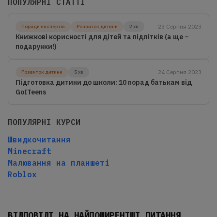
ПОПУЛЯРНІ СТАТТІ
23 Серпня 2023
Поради експертів
Розвиток дитини
2 хв
Книжкові корисності для дітей та підлітків (а ще –
подарунки!)
24 Серпня 2023
Розвиток дитини
5 хв
Підготовка дитини до школи: 10 порад батькам від
GoITeens
ПОПУЛЯРНІ КУРСИ
Швидкочитання
Minecraft
Малювання на планшеті
Roblox
ВІДПОВІДІ НА НАЙПОШИРЕНІШІ ПИТАННЯ