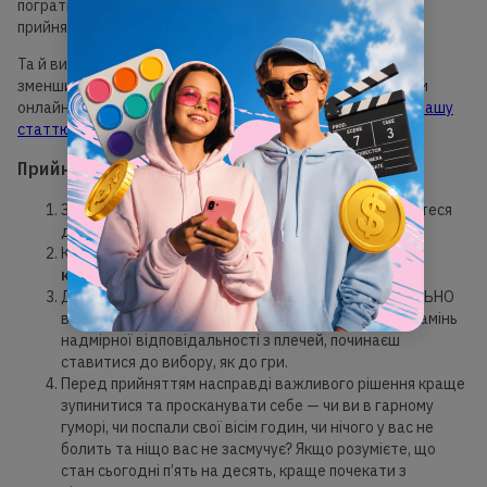
пограти, чим зайнятися на вихідних, знайте: мозок уже
прийняв це рішення.
Та й вибір такого масштабу завжди можна змінити та
зменшити наслідки. До речі, якщо ви не знаєте як обрати
онлайн-навчання для своєї дитини, радимо
прочитати нашу
статтю
.
Прийняття ефективних рішень:
чекліст
Згадайте, що мозок уже все зробив, та прислухайтеся
до підсвідомості.
Користуйтеся
технікою прийняття рішень —
квадратом Декарта
.
Досить думати, що кожен вибір НЕЙМОВІРНО СИЛЬНО
вплине на ваше життя. Може, так і є, але знявши камінь
надмірної відповідальності з плечей, починаєш
ставитися до вибору, як до гри.
Перед прийняттям насправді важливого рішення краще
зупинитися та просканувати себе — чи ви в гарному
гуморі, чи поспали свої вісім годин, чи нічого у вас не
болить та ніщо вас не засмучує? Якщо розумієте, що
стан сьогодні п’ять на десять, краще почекати з