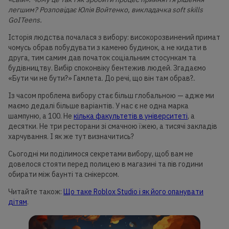
легшим? Розповідає Юлія Войтенко, викладачка soft skills
GoITeens.
Історія людства почалася з вибору: високорозвинений примат
чомусь обрав побудувати з каменю будинок, а не кидати в
друга, тим самим дав початок соціальним стосункам та
будівництву. Вибір споконвіку бентежив людей. Згадаємо
«Бути чи не бути?» Гамлета. До речі, що він там обрав?..
Із часом проблема вибору стає більш глобальною — адже ми
маємо дедалі більше варіантів. У нас є не одна марка
шампуню, а 100. Не
кілька факультетів в університеті
, а
десятки. Не три ресторани зі смачною їжею, а тисячі закладів
харчування. І як же тут визначитись?
Сьогодні ми поділимося секретами вибору, щоб вам не
довелося стояти перед полицею в магазині та пів години
обирати між баунті та снікерсом.
Читайте також:
Що таке Roblox Studio і як його опанувати
дітям
.