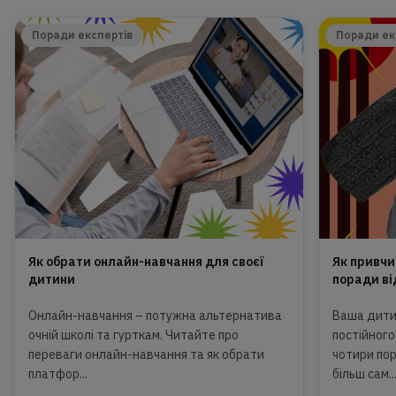
Поради експертів
Поради ек
Як обрати онлайн-навчання для своєї
Як привчи
дитини
поради ві
Онлайн-навчання – потужна альтернатива
Ваша дитин
очній школі та гурткам. Читайте про
постійного
переваги онлайн-навчання та як обрати
чотири по
платфор...
більш сам..