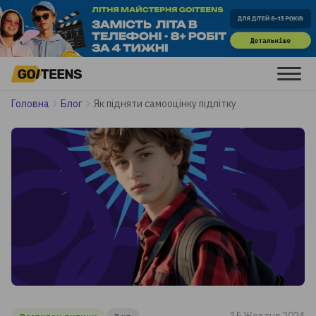
Головна
Блог
Як підняти самооцінку підлітку