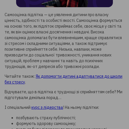
Самооцінка підлітка — це уявлення дитини про власну
цінність, здібності та особисті якості. Самооцінка формується
на основі того, як підліток сприймає себе, своє місце у світі та
те, як він оцінює власні досягнення і невдачі. Висока
самооцінка допомагає бути впевненішим, краще справлятися
зі стресом і складними ситуаціями, а також підтримує
позитивне сприйняття себе. Низька, навпаки, може
призводити до соціальної тривожності, уникання нових
ситуацій, проблем у навчанні та навіть до психічних
труднощів, як-от депресія або тривожні розлади.
Читайте також:
Як допомогти дитині адаптуватися до школи
без стресу
.
Відчуваєте, що в підлітка є труднощі зі сприйняттям себе? Ми
підготували декілька порад…
І спеціальний
курс з лідерства
! На ньому підлітки:
позбувають страху публічності;
формують здорову самооцінку;