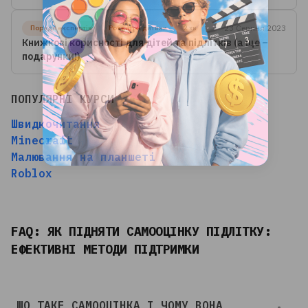
23 Серпня 2023
Поради експертів
Розвиток дитини
2 хв
Книжкові корисності для дітей та підлітків (а ще –
подарунки!)
ПОПУЛЯРНІ КУРСИ
Швидкочитання
Minecraft
Малювання на планшеті
Roblox
FAQ: ЯК ПІДНЯТИ САМООЦІНКУ ПІДЛІТКУ:
ЕФЕКТИВНІ МЕТОДИ ПІДТРИМКИ
ЩО ТАКЕ САМООЦІНКА І ЧОМУ ВОНА