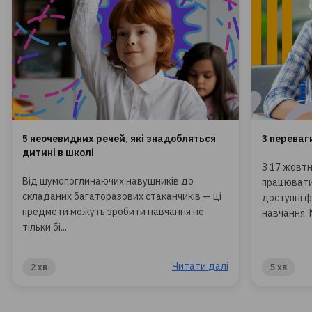
5 неочевидних речей, які знадобляться
3 переваг
дитині в школі
З 17 жовтн
Від шумопоглинаючих навушників до
працювати
складаних багаторазових стаканчиків — ці
доступні ф
предмети можуть зробити навчання не
навчання. М
тільки бі...
Читати далі
2 хв
5 хв