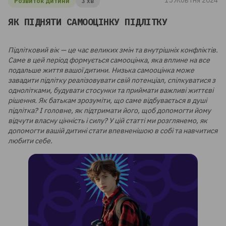
15 Жовтня 2024
Розвиток дитини
3 хв
ЯК ПІДНЯТИ САМООЦІНКУ ПІДЛІТКУ
Підлітковий вік — це час великих змін та внутрішніх конфліктів.
Саме в цей період формується самооцінка, яка вплине на все
подальше життя вашої дитини. Низька самооцінка може
завадити підлітку реалізовувати свій потенціал, спілкуватися з
однолітками, будувати стосунки та приймати важливі життєві
рішення. Як батькам зрозуміти, що саме відбувається в душі
підлітка? І головне, як підтримати його, щоб допомогти йому
відчути власну цінність і силу? У цій статті ми розглянемо, як
допомогти вашій дитині стати впевненішою в собі та навчитися
любити себе.