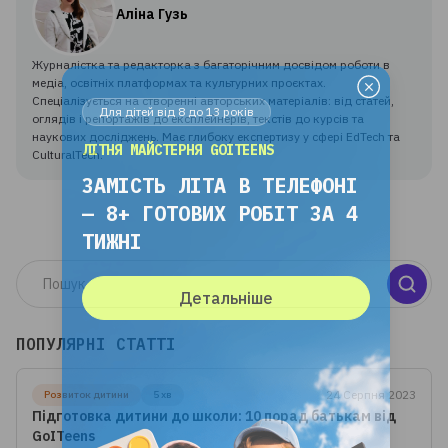
Аліна Гузь
Журналістка та редакторка з багаторічним досвідом роботи в
медіа, освітніх платформах та культурних проєктах.
Для дітей від 8 до 13 років
Спеціалізується на створенні авторських матеріалів: від статей,
оглядів і репортажів до експлейнерів, текстів до курсів та
ЛІТНЯ МАЙСТЕРНЯ GOITEENS
наукових досліджень. Має глибоку експертизу у сфері EdTech та
CulturalTech.
ЗАМІСТЬ ЛІТА В ТЕЛЕФОНІ
— 8+ ГОТОВИХ РОБІТ ЗА 4
ТИЖНІ
Детальніше
ПОПУЛЯРНІ СТАТТІ
24 Серпня 2023
Розвиток дитини
5 хв
Підготовка дитини до школи: 10 порад батькам від
GoITeens