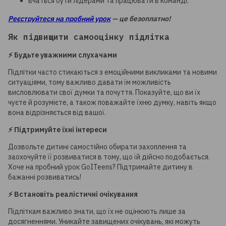
вчаться бути лідерами та працювати в команді.
Реєструйтеся на пробний урок
— це безоплатно!
Як підвищити самооцінку підлітка
⚡️ Будьте уважними слухачами
Підлітки часто стикаються з емоційними викликами та новими
ситуаціями, тому важливо давати їм можливість
висловлювати свої думки та почуття. Показуйте, що ви їх
чуєте й розумієте, а також поважайте їхню думку, навіть якщо
вона відрізняється від вашої.
⚡️ Підтримуйте їхні інтереси
Дозвольте дитині самостійно обирати захоплення та
заохочуйте її розвиватися в тому, що їй дійсно подобається.
Хоче на пробний урок GoITeens? Підтримайте дитину в
бажанні розвиватись!
⚡️ Встановіть реалістичні очікування
Підліткам важливо знати, що їх не оцінюють лише за
досягненнями. Уникайте завищених очікувань, які можуть