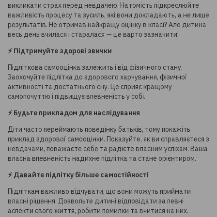
викликати страх перед невдачею. Натомість підкреслюйте
важливість процесу та зусиль, які вони докладають, а не лише
результатів. Не отримав найкращу оцінку в класі? Але дитина
весь день вчилася і старалася — це варто зазначити!
⚡️ Підтримуйте здорові звички
Підліткова самооцінка залежить і від фізичного стану.
Заохочуйте підлітка до здорового харчування, фізичної
активності та достатнього сну. Це сприяє кращому
самопочуттю і підвищує впевненість у собі.
⚡️ Будьте прикладом для наслідування
Діти часто переймають поведінку батьків, тому покажіть
приклад здорової самооцінки. Показуйте, як ви справляєтеся з
невдачами, поважаєте себе та радієте власним успіхам. Ваша
власна впевненість надихне підлітка та стане орієнтиром.
⚡️ Давайте підлітку більше самостійності
Підліткам важливо відчувати, що вони можуть приймати
власні рішення. Дозвольте дитині відповідати за певні
аспекти свого життя, робити помилки та вчитися на них.