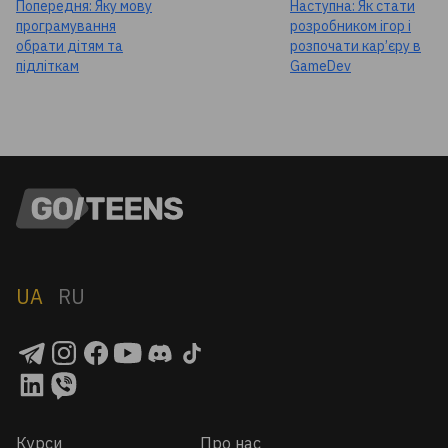
Попередня:
Яку мову
Наступна:
Як стати
програмування
розробником ігор і
обрати дітям та
розпочати кар’єру в
підліткам
GameDev
UA
RU
Курси
Про нас