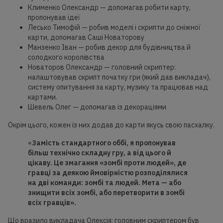
Клименко Олександр — допомагав робити карту,
пропонував ідеї
Лесько Тимофій — робив моделі і скрипти до сніжної
карти, допомагав Саші Новаторову
Манзенко Іван — робив декор для будівництва й
солодкого королівства
Новаторов Олександр — головний скриптер:
налаштовував скрипт початку гри (який дав викладач),
систему опитування за карту, музику та працював над
картами.
Шевель Олег — допомагав із декораціями
Окрім цього, кожен із них додав до карти якусь свою пасхалку.
«
Замість стандартного оббі, я пропонував
більш технічно складну гру, а від цього й
цікаву. Це змагання «зомбі проти людей», де
гравці за деякою ймовірністю розподілялися
на дві команди: зомбі та людей. Мета — або
знищити всіх зомбі, або перетворити в зомбі
всіх гравців».
Що вразило викладача Олексія: головним скриптером був