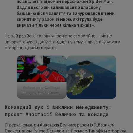
по
аналогії з відомим персонажем Spider Man.
Задля цього він залишався
по
власному
бажанню після заняття та занурювався в теми
скриптингу разом зі мною, які група буде
вивчати тільки через кілька тижнів».
На цей раз його творіння повністю самостійне — він не
використовував дану стандартну тему, а практикувався в
створенні цікавих механік.
Робота учня GoITeens
Олександра Клименко
Командний дух і виклики менеджменту:
проєкт Анастасії Величко та команди
Лідерка команди Анастасія Величко разом із Габовичем
Олександром, Гунею Данилом та Леськом Тимофієм створила