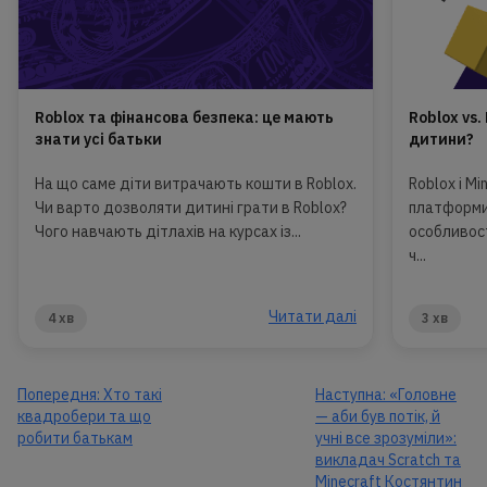
Roblox та фінансова безпека: це мають
Roblox vs.
знати усі батьки
дитини?
На що саме діти витрачають кошти в Roblox.
Roblox і Mi
Чи варто дозволяти дитині грати в Roblox?
платформи,
Чого навчають дітлахів на курсах із...
особливост
ч...
Читати далі
4 хв
3 хв
Попередня:
Хто такі
Наступна:
«Головне
квадробери та що
— аби був потік, й
робити батькам
учні все зрозуміли»:
викладач Scratch та
Minecraft Костянтин