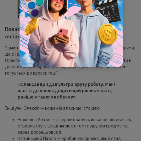
Робота учня GoITeens Олександра Габовича
Повноцінна гра, яка перевершила всі
очікування: Клименко Олександр
Замість мініпроєкту — повноцінна пригода з трьома локаціями,
де є і елементи адвенчуру, і лабіринт, і храм. Клименко
Олександр створив справжню гру, яку хочеться проходити й
досліджувати. Проєкт уже пройшов дві ітерації покращень і
готується до презентації.
«
Олександр здав ультра круту роботу.
Мені
навіть
довелося додати цей рівень якості,
раніше я такого не бачив».
Інші учні Олексія — кожен із власною історією
Роженюк Антон — з перших занять показав активність,
створив гру із цікавим сюжетом і пошуком предметів,
зараз допрацьовує її.
Катинський Павло — зробив мініпроєкт, який став