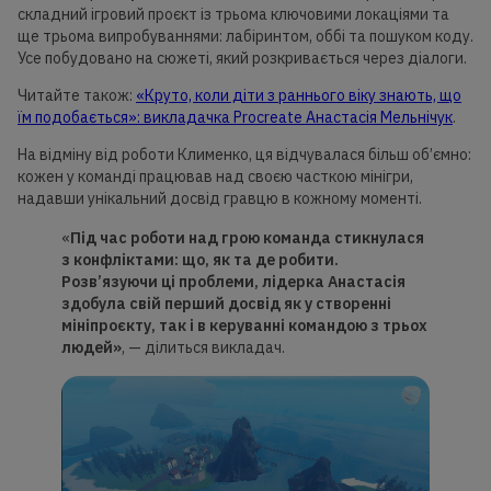
складний ігровий проєкт із трьома ключовими локаціями та
ще трьома випробуваннями: лабіринтом, оббі та пошуком коду.
Усе побудовано на сюжеті, який розкривається через діалоги.
Читайте також:
«Круто, коли діти з раннього віку знають, що
їм подобається»: викладачка Procreate Анастасія Мельнічук
.
На відміну від роботи Клименко, ця відчувалася більш об’ємно:
кожен у команді працював над своєю часткою мінігри,
надавши унікальний досвід гравцю в кожному моменті.
«
Під час роботи над грою команда стикнулася
з
конфліктами: що,
як та де робити.
Розв’язуючи ці проблеми, лідерка Анастасія
здобула свій перший
досвід як у
створенні
мініпроєкту, так і в керуванні командою з трьох
людей»
, — ділиться викладач.