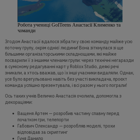
Робота учениці GoITeens Анастасії Клименко та
команди
Згодом Анастасії вдалося зібрати у свою команду майже усю
поточну групу, окрім однієї людини! Вона зіткнулася зі ще
більшими організаторськими складнощами, які майже
посварили її з іншими членами групи: через технічні негаразди
в сумісному редагуванні карт у Roblox Studio, деякі речі
зникали, а хтось вважав, що їх інші учасники видаляли. Однак,
усе було врегульовано навіть без участі викладача, проєкт
команда успішно презентувала, і всі разом у нього пограли!
Ось таких учнів Величко Анастасія очолила, допомогла з
декораціями:
Ващеня Артем — розробив частину спавну перед
початком гри, телепорти
Габович Олександр — розробляв моделі, трохи
відповідав за скриптинг
Гуня Данило