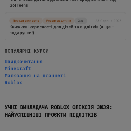
GoITeens
23 Серпня 2023
Поради експертів
Розвиток дитини
2 хв
Книжкові корисності для дітей та підлітків (а ще –
подарунки!)
ПОПУЛЯРНІ КУРСИ
Швидкочитання
Minecraft
Малювання на планшеті
Roblox
УЧНІ ВИКЛАДАЧА ROBLOX ОЛЕКСІЯ ЗЮЗЯ:
НАЙУСПІШНІШІ ПРОЄКТИ ПІДЛІТКІВ