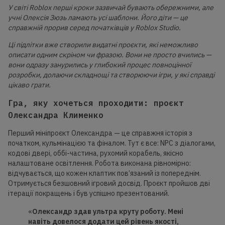
У світі Roblox перші кроки зазвичай бувають обережними, але
учні Олексія Зюзь ламають усі шаблони. Його діти — це
справжній прорив серед початківців у Roblox Studio.
Ці підлітки вже створили видатні проєкти, які неможливо
описати одним скріном чи фразою. Вони не просто вчились —
вони одразу занурились у глибокий процес повноцінної
розробки, долаючи складнощі та створюючи ігри, у які справді
цікаво грати.
Гра, яку хочеться проходити: проєкт
Олександра Клименко
Перший мініпроєкт Олександра — це справжня історія з
початком, кульмінацією та фіналом. Тут є все: NPC з діалогами,
кодові двері, оббі-частина, рухомий корабель, якісно
налаштоване освітлення. Робота виконана рівномірно:
відчувається, що кожен клаптик пов’язаний із попереднім.
Отримується безшовний ігровий досвід. Проєкт пройшов дві
ітерації покращень і був успішно презентований.
«
Олександр здав ультра круту роботу.
Мені
навіть
довелося додати цей рівень якості,