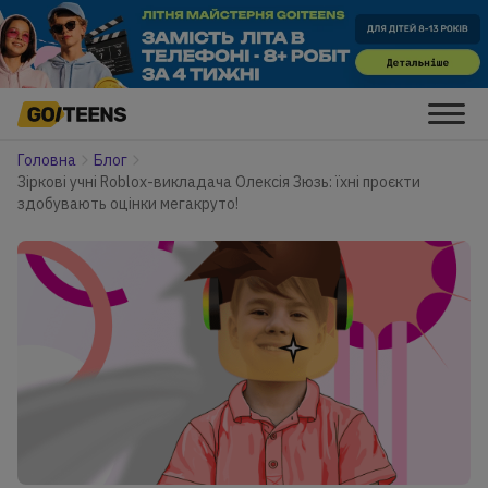
Головна
Блог
Зіркові учні Roblox-викладача Олексія Зюзь: їхні проєкти
здобувають оцінки мегакруто!