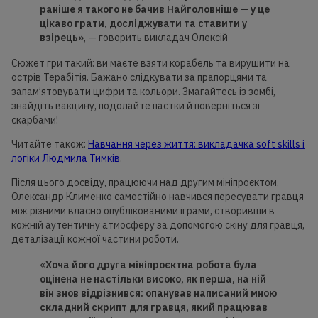
раніше я такого не
бачив Найголовніше
— у це
цікаво грати, досліджувати та ставити у
взірець»
, — говорить викладач Олексій
Сюжет гри такий: ви маєте взяти корабель та вирушити на
острів Терабітія. Бажано слідкувати за прапорцями та
запам’ятовувати цифри та кольори. Змагайтесь із зомбі,
знайдіть вакцину, подолайте пастки й поверніться зі
скарбами!
Читайте також:
Навчання через життя: викладачка soft skills і
логіки Людмила Тимків
.
Після цього досвіду, працюючи над другим мініпроєктом,
Олександр Клименко самостійно навчився пересувати гравця
між різними власно опублікованими іграми, створивши в
кожній аутентичну атмосферу за допомогою скіну для гравця,
деталізації кожної частини роботи.
«
Хоча його друга мініпроєктна робота була
оцінена не настільки високо, як перша, на ній
він знов відрізнився: опанував написаний мною
складний скрипт для гравця, який працював