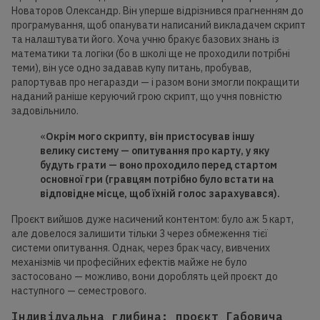
Новаторов Олександр. Він уперше відрізнився прагненням до
програмування, щоб опанувати написаний викладачем скрипт
та налаштувати його. Хоча учню бракує базових знань із
математики та логіки (бо в школі ще не проходили потрібні
теми), він усе одно задавав купу питань, пробував,
рапортував про негаразди — і разом вони змогли покращити
наданий раніше керуючий грою скрипт, що учня повністю
задовільнило.
«
Окрім мого скрипту, він пристосував іншу
велику систему — опитування про
карту,
у яку
будуть грати — воно проходило перед стартом
основної гри (гравцям потрібно було встати на
відповідне місце, щоб їхній голос зарахувався).
Проєкт вийшов дуже насичений контентом: було аж 5 карт,
але довелося залишити тільки 3 через обмеження тієї
системи опитування. Однак, через брак часу, вивчених
механізмів чи професійних ефектів майже не було
застосовано — можливо, вони дороблять цей проєкт до
наступного — семестрового.
Індивідуальна глибина: проєкт Габовича