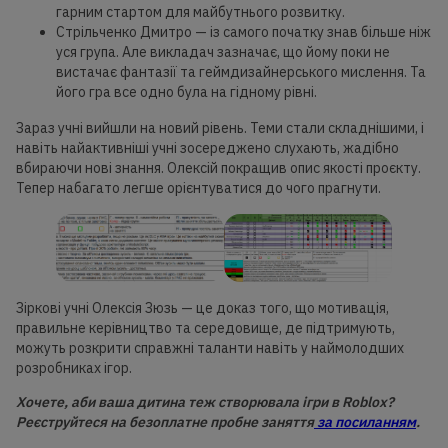
гарним стартом для майбутнього розвитку.
Стрільченко Дмитро — із самого початку знав більше ніж
уся група. Але викладач зазначає, що йому поки не
вистачає фантазії та геймдизайнерського мислення. Та
його гра все одно була на гідному рівні.
Зараз учні вийшли на новий рівень. Теми стали складнішими, і
навіть найактивніші учні зосереджено слухають, жадібно
вбираючи нові знання. Олексій покращив опис якості проєкту.
Тепер набагато легше орієнтуватися до чого прагнути.
Зіркові учні Олексія Зюзь — це доказ того, що мотивація,
правильне керівництво та середовище, де підтримують,
можуть розкрити справжні таланти навіть у наймолодших
розробниках ігор.
Хочете, аби ваша дитина теж створювала ігри в Roblox?
Реєструйтеся на безоплатне пробне заняття
за посиланням
.