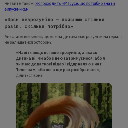
Читайте також:
Як проходить НМТ: усе, що потрібно знати
випускникам
.
«Щось незрозуміло — пояснюю стільки
разів, скільки потрібно»
Анастасія впевнена, що кожна дитина має розуміти матеріал і
не залишатися осторонь.
«Навіть якщо всі вже зрозуміли, а якась
дитина ні, ми або з нею затримуємося, або я
знімаю додаткові відео і відправляю в чат
Телеграм, аби вона ще раз розібралася»,
—
ділиться вона.