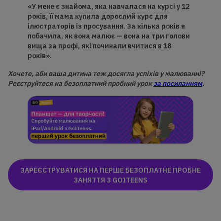
«У мене є знайома, яка навчалася на курсі у 12
років, її мама купила дорослий курс для
ілюстраторів із просування. За кілька років я
побачила, як вона малює — вона на
три
голови
вища за профі, які починали вчитися в 18
років».
Хочете, аби ваша дитина теж досягла успіхів у малюванні?
Реєструйтеся на безоплатний пробний урок
за посиланням
.
ЗАРЕЄСТРУВАТИСЯ НА ПЕРШЕ БЕЗОПЛАТНЕ ПРОБНЕ
ЗАНЯТТЯ З GOITEENS