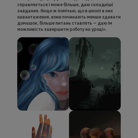
справляється і
може б
ільше, даю складніші
завдання. Якщо ж помічаю, що в школі в них
навантаження, вони починають менше здавати
домашок, більше питань ставлять — даю їм
можливість завершити роботу на уроці».