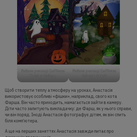
Робота учениці GoITeens
Робота учениці GoITeens
Стефко Ізабель
Бліндер Марії
Щоб створити теплу атмосферу на уроках, Анастасія
використовує особливі «фішки», наприклад, свого кота
Фарша. Він часто приходить, намагається зайти в камеру.
Діти часто запитують викладачку: де Фарш, як у нього справи,
чи він поряд. Іноді Анастасія фотографує дітям, як він спить
біля комп’ютера.
А ще на перших заняттях Анастасія завжди питає про