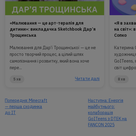
«Малювання — це арт-терапія для
«Я в захва
дитини»: викладачка Sketchbook Дар’я
на світ»:
Трощинська
Сопко
Малювання для Дар’ї Трощинської — це не
Катерина 
просто творчий процес, а цілий шлях
художниця 
самопізнання і розвитку, який вона хоче
GoITeens, 
пере...
світ цифро.
Читати далі
5 хв
8 хв
Попередня:
Minecraft
Наступна:
Енергія
— перша сходинка
майбутнього:
до ІТ
колаборація
GoITeens з DTEK на
FANCON 2025