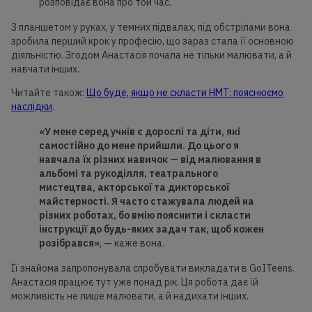
розповідає вона про той час.
З планшетом у руках, у темних підвалах, під обстрілами вона
зробила перший крок у професію, що зараз стала її основною
діяльністю. Згодом Анастасія почала не тільки малювати, а й
навчати інших.
Читайте також:
Що буде, якщо не скласти НМТ: пояснюємо
наслідки
.
«У мене серед учнів є дорослі та діти, які
самостійно до мене прийшли. До цього я
навчала їх різних навичок — від малювання в
альбомі та рукоділля, театрального
мистецтва, акторської та дикторської
майстерності. Я часто стажувала людей на
різних роботах, бо вмію пояснити і скласти
інструкції до будь-яких задач так, щоб кожен
розібрався»
, — каже вона.
Її знайома запропонувала спробувати викладати в GoITeens.
Анастасія працює тут уже понад рік. Ця робота дає їй
можливість не лише малювати, а й надихати інших.