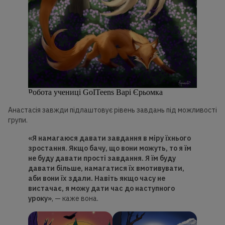
Робота учениці GoITeens Варі Єрьомка
Анастасія завжди підлаштовує рівень завдань під можливості
групи.
«Я намагаюся давати завдання в
міру
їхнього
зростання. Якщо бачу, що вони можуть, то я їм
не буду давати прості завдання. Я їм буду
давати більше, намагатися
їх
вмотивувати,
аби вони
їх
здали. Навіть якщо часу не
вистачає, я можу дати час до
наступного
уроку»
, — каже вона.