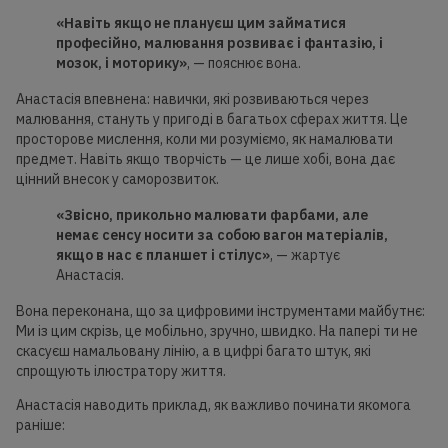
«Навіть якщо не плануєш цим займатися
професійно, малювання розвиває і фантазію, і
мозок, і моторику»
, — пояснює вона.
Анастасія впевнена: навички, які розвиваються через
малювання, стануть у пригоді в багатьох сферах життя. Це
просторове мислення, коли ми розуміємо, як намалювати
предмет. Навіть якщо творчість — це лише хобі, вона дає
цінний внесок у саморозвиток.
«Звісно, прикольно малювати фарбами, але
немає сенсу носити за собою вагон матеріалів,
якщо в нас є планшет і стілус»
, — жартує
Анастасія.
Вона переконана, що за цифровими інструментами майбутнє:
Ми із цим скрізь, це мобільно, зручно, швидко. На папері ти не
скасуєш намальовану лінію, а в цифрі багато штук, які
спрощують ілюстратору життя.
Анастасія наводить приклад, як важливо починати якомога
раніше: