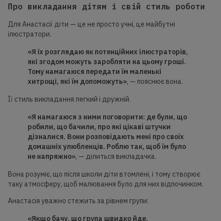
Про викладання дітям і свій стиль роботи
Для Анастасії діти — це не просто учні, це майбутні
ілюстратори.
«Я
їх
розгляда
ю як потенційних
ілюстраторів,
які згодом можуть заробляти на цьому гроші.
Тому намагаюся передати їм маленькі
хитрощі, які їм допоможуть»
, — пояснює вона.
Її стиль викладання легкий і дружній.
«Я намагаюся з ними поговорити: де були, що
робили, що бачили, про які цікаві штучки
дізналися. Вони розповідають мені про своїх
домашніх
улюбленців. Роблю так, щоб їм було
не напряжно»
, — ділиться викладачка.
Вона розуміє, що після школи діти втомлені, і тому створює
таку атмосферу, щоб малювання було для них відпочинком.
Анастасія уважно стежить за рівнем групи:
«Якщо бачу, що група швидко йде,