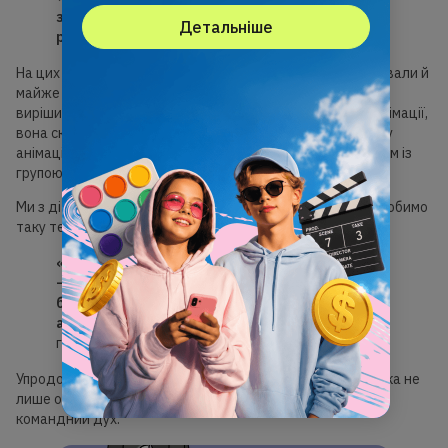
замкнуті, мовчки працюють,
їх
важко
Детальніше
розговорити»
, — згадує Анастасія.
На цих уроках панувала тиша: діти зосереджено працювали й
майже не спілкувалися. Перед Новим роком Анастасія
вирішила трохи змінити звичну програму. Була тема з анімації,
вона складна й монотонна. Викладачка замінила на іншу
анімацію, аби дітям було цікавіше. Тоді викладачка разом із
групою вирішила створити щось новорічне. «
Ми з дітьми вирішили, що зараз Новий рік, Різдво, і ми зробимо
таку тему. Ідею сюжету придумали самі діти:
«Камін, Санта Клаус на каміні, ялинка, чобіток
— усе це вони придумали самостійно. Від мене
була просто тема «Різдво й рухома картинка»,
а повністю ідею вони зробили самі»
, — з
гордістю розповідає вона.
Упродовж двох уроків діти створили спільну анімацію, яка не
лише оживила тему, а й розбудила в групі інтерес та
командний дух.