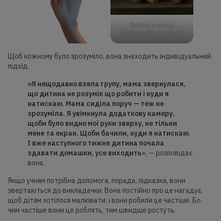
Роботи учениці
GoITeens Бліндер Марії
Щоб кожному було зрозуміло, вона знаходить індивідуальний
підхід.
«Я нещодавно взяла групу, мама звернулася,
що дитина не розуміє що робити і куди я
натискаю. Мама сиділа поруч — теж не
зрозуміла. Я увімкнула додаткову камеру,
щоби було видно мої руки зверху, не тільки
мене та екран. Щоби бачили, куди я натискаю.
І вже наступного тижня дитина почала
здавати домашки, усе виходить
», — розповідає
вона.
Якщо учням потрібна допомога, порада, підказка, вони
звертаються до викладачки. Вона постійно про це нагадує,
щоб дітям хотілося малювати, і вони робили це частіше. Бо
чим частіше вони це роблять, тим швидше ростуть.