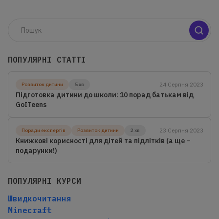
ПОПУЛЯРНІ СТАТТІ
24 Серпня 2023
Розвиток дитини
5 хв
Підготовка дитини до школи: 10 порад батькам від
GoITeens
23 Серпня 2023
Поради експертів
Розвиток дитини
2 хв
Книжкові корисності для дітей та підлітків (а ще –
подарунки!)
ПОПУЛЯРНІ КУРСИ
Швидкочитання
Minecraft