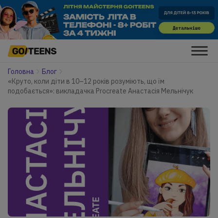
Головна
Блог
«Круто, коли діти в 10–12 років розуміють, що їм
подобається»: викладачка Procreate Анастасія Мельнічук