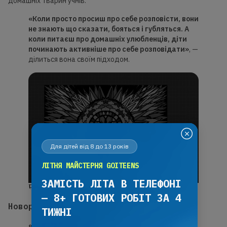
домашніх тварин учнів.
«Коли просто просиш про себе розповісти, вони
не
знають що
сказати, бояться і губляться. А
коли питаєш про
домашніх
улюбленців, діти
починають активніше про себе розповідати»
, —
ділиться вона своїм підходом.
Для дітей від 8 до 13 років
ЛІТНЯ МАЙСТЕРНЯ GOITEENS
ЗАМІСТЬ ЛІТА В ТЕЛЕФОНІ
Робота учня GoITeens Бобак Олександра
— 8+ ГОТОВИХ РОБІТ ЗА 4
Новорічна історія з уроку
ТИЖНІ
«Це не найактивніша група, вони були