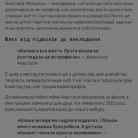
Анастасія Мельнічук — викладачка, чий шлях до світу ілюстрації
розпочався не як професія, а як захоплення, яке із часом стало
справою життя. Сьогодні вона працює в команді GoITeens, де
навчає дітей і підлітків мистецтву цифрової ілюстрації, надихає
їх на творчість і допомагає відкрити в собі потенціал.
Шлях від підвалів до викладання
«Малюю я все життя. Проте ніколи не
розглядала це як професію»
, — зізнається
Анастасія.
Її шлях у мистецтві почався ще з дитинства, але довгий час
творчість залишалася лише хобі. У неї освіта в галузі культури
й мистецтва, але трошки інший профіль.
До повномасштабної війни Анастасія працювала за фахом, а
ілюстрацією займалася для душі. Усе змінилося у 2022 році,
коли реальність підштовхнула до нового вибору.
«Кілька місяців ми сиділи в підвалах, і більше
нічого не можна було робити. Я дістала
планшет і почала шукати замовлення»
, —