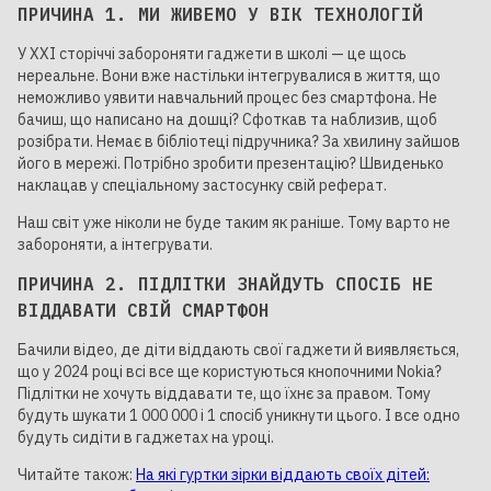
ПРИЧИНА 1. МИ ЖИВЕМО У ВІК ТЕХНОЛОГІЙ
У XXI сторіччі забороняти гаджети в школі — це щось
нереальне. Вони вже настільки інтегрувалися в життя, що
неможливо уявити навчальний процес без смартфона. Не
бачиш, що написано на дошці? Сфоткав та наблизив, щоб
розібрати. Немає в бібліотеці підручника? За хвилину зайшов
його в мережі. Потрібно зробити презентацію? Швиденько
наклацав у спеціальному застосунку свій реферат.
Наш світ уже ніколи не буде таким як раніше. Тому варто не
забороняти, а інтегрувати.
ПРИЧИНА 2. ПІДЛІТКИ ЗНАЙДУТЬ СПОСІБ НЕ
ВІДДАВАТИ СВІЙ СМАРТФОН
Бачили відео, де діти віддають свої гаджети й виявляється,
що у 2024 році всі все ще користуються кнопочними Nokia?
Підлітки не хочуть віддавати те, що їхнє за правом. Тому
будуть шукати 1 000 000 і 1 спосіб уникнути цього. І все одно
будуть сидіти в гаджетах на уроці.
Читайте також:
На які гуртки зірки віддають своїх дітей: