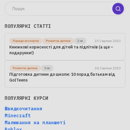
ПОПУЛЯРНІ СТАТТІ
23 Серпня 2023
Поради експертів
Розвиток дитини
2 хв
Книжкові корисності для дітей та підлітків (а ще –
подарунки!)
24 Серпня 2023
Розвиток дитини
5 хв
Підготовка дитини до школи: 10 порад батькам від
GoITeens
ПОПУЛЯРНІ КУРСИ
Швидкочитання
Minecraft
Малювання на планшеті
Roblox