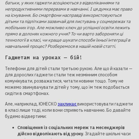
батьки, у яких гаджети асоціюються з відволіканнями та
непродуктивними перервами в навчанні. І ця думка має право
на існування. Бо смартфони насправді використовуються
дітьми та підлітками зазвичай для листувань у соцмережах та
мобільних ігор. Але можливо ключ до успішної освіти лежить
прямо в долонях кожного учня? То чи варто забороняти ці
технології в класі, чи краще шукати способи їхньої інтеграції в
навчальний процес? Розберемося в нашій новій статті.
Гаджетам на уроках — бій!
Телефони для дітей стали третьою рукою. Але що й казати —
для дорослих гаджети стали теж незмінним способом
комунікувати, розважатися, читати новини тощо. Тому не
можемо звинувачувати дітей у тому, що їм теж подобається
сидіти в смартфонах.
Але, наприклад, ЮНЕСКО
закликає
використовувати гаджети
в класі лише тоді, коли вони сприяють навчанню. Бо давайте
будемо відвертими:
Сповіщення із соціальних мереж та месенджерів
дійсно відволікають від уроку
. Згадайте шкільні часи