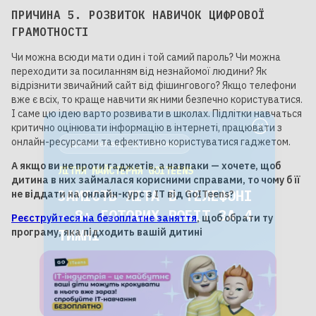
ПРИЧИНА 5. РОЗВИТОК НАВИЧОК ЦИФРОВОЇ
ГРАМОТНОСТІ
Чи можна всюди мати один і той самий пароль? Чи можна
переходити за посиланням від незнайомої людини? Як
відрізнити звичайний сайт від фішингового? Якщо телефони
вже є всіх, то краще навчити як ними безпечно користуватися.
І саме цю ідею варто розвивати в школах. Підлітки навчаться
Для дітей від 8 до 13 років
критично оцінювати інформацію в інтернеті, працювати з
онлайн-ресурсами та ефективно користуватися гаджетом.
ЛІТНЯ МАЙСТЕРНЯ GOITEENS
ЗАМІСТЬ ЛІТА В ТЕЛЕФОНІ
А якщо ви не проти гаджетів, а навпаки — хочете, щоб
дитина в них займалася корисними справами, то чому б її
— 8+ ГОТОВИХ РОБІТ ЗА 4
не віддати на онлайн-курс з ІТ від GoITeens?
ТИЖНІ
Реєструйтеся на безоплатне заняття
, щоб обрати ту
програму, яка підходить вашій дитині
Детальніше