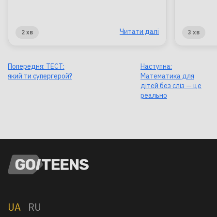
Читати далі
2 хв
3 хв
Попередня:
ТЕСТ:
Наступна:
який ти супергерой?
Математика для
дітей без сліз — це
реально
UA
RU