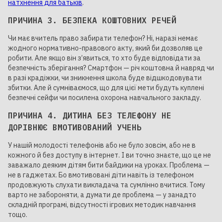
натхнення для батьків
.
ПРИЧИНА 3. БЕЗПЕКА КОШТОВНИХ РЕЧЕЙ
Чи має вчитель право забирати телефон? Ні, наразі немає
жодного нормативно-правового акту, який би дозволяв це
робити. Але якщо він з’явиться, то хто буде відповідати за
безпечність зберігання? Смартфон — річ коштовна й навряд чи
в разі крадіжки, чи зникнення школа буде відшкодовувати
збитки. Але й сумніваємося, що для цієї мети будуть куплені
безпечні сейфи чи посилена охорона навчального закладу.
ПРИЧИНА 4. ДИТИНА БЕЗ ТЕЛЕФОНУ НЕ
ДОРІВНЮЄ ВМОТИВОВАНИЙ УЧЕНЬ
У нашій молодості телефонів або не було зовсім, або не в
кожного й без доступу в інтернет. І ви точно знаєте, що це не
заважало деяким дітям бити байдики на уроках. Проблема —
не в гаджетах. Бо вмотивовані діти навіть із телефоном
продовжують слухати викладача та сумлінно вчитися. Тому
варто не забороняти, а думати де проблема — у занадто
складній програмі, відсутності ігрових методик навчання
тощо.