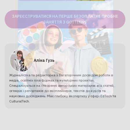
ЗАРЕЄСТРУВАТИСЯ НА ПЕРШЕ БЕЗОПЛАТНЕ ПРОБНЕ
ЗАНЯТТЯ З GOITEENS
Аліна Гузь
Журналістка та редакторка з багаторічним досвідом роботи в
медіа, освітніх платформах та культурних проєктах.
Спеціалізується на створенні авторських матеріалів: від статей,
оглядів і репортажів до експлейнерів, текстів до курсів та
наукових досліджень. Має глибоку експертизу у сфері EdTech та
CulturalTech.