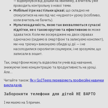
— відвернувся від дошки на хвилинку, а вчитель уже
проводить контрольну з нової теми.
Мобільні ігри настільки цікаві
, що складно не
спокуситися на них під час «нудного» уроку (особливо,
коли вчитель не бачить).
Мультизадачність, якою так вихваляються сучасні
підлітки, не є такою крутою та ефективною
як може
здаватися. Коли ми зосереджені на двох справах
одночасно (сидимо в смартфоні та записуємо конспект),
ми «на трієчку» виконуємо обидві ці дії — і не
насолодилися скролінгом соцмереж, і не зрозуміли, що
записали в зошит.
Так, смартфони можуть відволікати учнів від навчання,
знижуючи їхню концентрацію та продуктивність на уроці.
Але…
Читайте також:
Як у GoITeens перевіряють професійні навички
викладачів
.
Забороняти телефони для дітей НЕ ВАРТО
І ми маємо на 5 причин.