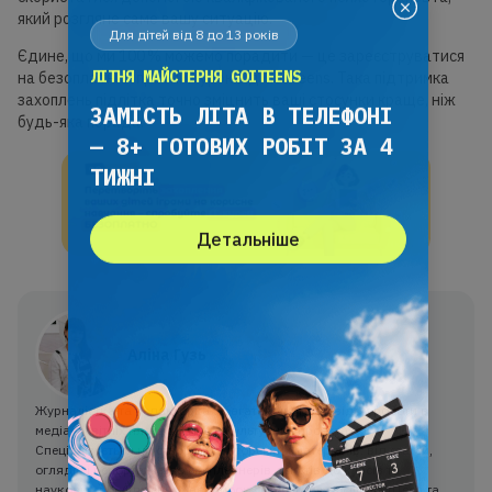
який розгляне саме вашу ситуацію.
Для дітей від 8 до 13 років
Єдине, що ми 100 % можемо порадити — це зареєструватися
ЛІТНЯ МАЙСТЕРНЯ GOITEENS
на безоплатний пробний урок від GoITeens. Така підтримка
захоплень підлітка точно зміцнить ваші стосунки краще, ніж
ЗАМІСТЬ ЛІТА В ТЕЛЕФОНІ
будь-яка порада.
— 8+ ГОТОВИХ РОБІТ ЗА 4
ТИЖНІ
Детальніше
Аліна Гузь
Журналістка та редакторка з багаторічним досвідом роботи в
медіа, освітніх платформах та культурних проєктах.
Спеціалізується на створенні авторських матеріалів: від статей,
оглядів і репортажів до експлейнерів, текстів до курсів та
наукових досліджень. Має глибоку експертизу у сфері EdTech та