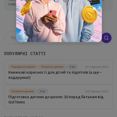
CulturalTech.
ПОПУЛЯРНІ СТАТТІ
23 Серпня 2023
Поради експертів
Розвиток дитини
2 хв
Книжкові корисності для дітей та підлітків (а ще –
подарунки!)
24 Серпня 2023
Розвиток дитини
5 хв
Підготовка дитини до школи: 10 порад батькам від
GoITeens