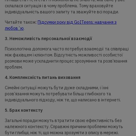
склалася ситуація і в чому проблема. Тому враховуйте
індивідуальність вашого запиту та зважуйте всі поради.
Читайте також:
Підсумки року від GoITeens: навчання з
любовʼю
.
3. Неможливість персональної взаємодії
Психологічна допомога часто потребує взаємодії та співпраці
між фахівцем і клієнтом. Відсутність можливості особистої
розмови може ускладнити процес зрозуміння та розв’язання
проблем.
4. Комплексність питань виховання
Сімейні ситуації можуть бути дуже складними, і їхні
розв’язання можуть потребувати більш глибокого та
індивідуального підходу, ніж те, що написано в інтернеті.
5. Брак контексту
Загальні поради можуть втратити свою ефективність без
належного контексту. Справжні причини проблеми можуть
бути глибші, ніж ті, що можна зрозуміти з опису в мережі.