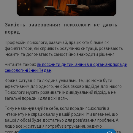
Замість завершення: психологи не дають
порад
Професійні психологи, зазвичай, працюють більше як
фасилітатори, які сприяють розумінню ситуації, розвивають
інсайти та допомагають самостійно знаходити рішення.
Читайте також:
Як пояснити дитині зміни в її організмі: поради
сексологині Інни Педан
.
Кожна ситуація та людина унікальні. Те, що може бути
ефективним для одного, не обов’язково підійде для іншого.
Психологи мусять розвивати індивідуальний підхід, а не
загальні поради «для всіх і вся».
Тому не звинувачуйте себе, коли поради психологів з
інтернету не спрацювали у вашій родині. Ми впевнені, що
вашої любові буде достатньо для розв’язання проблем. А
якщо все ж ситуація потребує втручання, радимо
скористатися допомогою кваліфікованого психотерапевта,