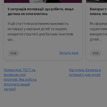
5 хитрощів мотивації: що робити, якщо
Використа
дитина не хоче вчитись
плюси, мі
У цій статті ми розглянемо важливість
Як сформув
мотивації у навчанні дітей та надамо
гаджетами
конкретні стратегії для батьків і вчителів
використов
що...
дітей ...
Читати далі
4 хв
4 хв
Попередня:
ТЕСТ на
Наступна:
Безпека в
професію для
інтернеті для дітей
підлітків. Яка робота
підходить вашій
дитині?