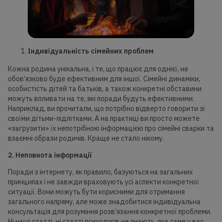
Індивідуальність сімейних проблем
Кожна родина унікальна, і те, що працює для однієї, не
обов’язково буде ефективним для іншої. Сімейні динаміки,
особистість дітей та батьків, а також конкретні обставини
можуть впливати на те, які поради будуть ефективними.
Наприклад, ви прочитали, що потрібно відверто говорити зі
своїми дітьми-підлітками. А на практиці ви просто можете
«загрузити» їх непотрібною інформацією про сімейні сварки та
взаємні образи родичів. Краще не стало нікому.
2. Неповнота інформації
Поради з інтернету, як правило, базуються на загальних
принципах і не завжди враховують усі аспекти конкретної
ситуації. Вони можуть бути корисними для отримання
загального напряму, але може знадобитися індивідуальна
консультація для розуміння розв’язання конкретної проблеми.
Ні наші статті, ні статті психологів не знають, яка саме у вас