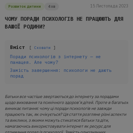
15 Листопада 2023
Розвиток дитини
4 хв
ЧОМУ ПОРАДИ ПСИХОЛОГІВ НЕ ПРАЦЮЮТЬ ДЛЯ
ВАШОЇ РОДИНИ?
Вміст
Сховати
Поради психологів з інтернету — не
панацея. Але чому?
Замість завершення: психологи не дають
порад
Батьки все частіше звертаються до інтернету за порадами
щодо виховання та психічного здоров’я дітей. Проте в багатьох
виникає питання: чому ці поради психологів не завжди
працюють так, як очікується? Ця стаття розгляне різні аспекти
та виклики, з якими можуть стикатися батьки та діти,
намагаючись використовувати інтернет як ресурс для
отримання порад із психології. Замість однозначних