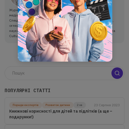
Журналістка та редакторка з багаторічним досвідом роботи в
медіа, освітніх платформах та культурних проєктах.
Спеціалізується на створенні авторських матеріалів: від статей,
оглядів і репортажів до експлейнерів, текстів до курсів та
наукових досліджень. Має глибоку експертизу у сфері EdTech та
CulturalTech.
ПОПУЛЯРНІ СТАТТІ
23 Серпня 2023
Поради експертів
Розвиток дитини
2 хв
Книжкові корисності для дітей та підлітків (а ще –
подарунки!)