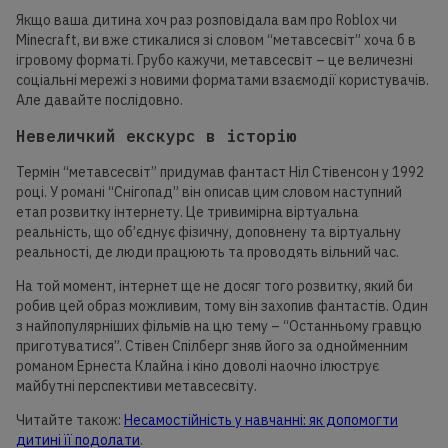
Якщо ваша дитина хоч раз розповідала вам про Roblox чи
Minecraft, ви вже стикалися зі словом “метавсесвіт” хоча б в
ігровому форматі. Грубо кажучи, метавсесвіт – це величезні
соціальні мережі з новими форматами взаємодії користувачів.
Але давайте послідовно.
Невеличкий екскурс в історію
Термін “метавсесвіт” придумав фантаст Ніл Стівенсон у 1992
році. У романі “Снігопад” він описав цим словом наступний
етап розвитку інтернету. Це тривимірна віртуальна
реальність, що об’єднує фізичну, доповнену та віртуальну
реальності, де люди працюють та проводять вільний час.
На той момент, інтернет ще не досяг того розвитку, який би
робив цей образ можливим, тому він захопив фантастів. Один
з найпопулярніших фільмів на цю тему – “Останньому гравцю
приготуватися”. Стівен Спілберг зняв його за однойменним
романом Ернеста Клайна і кіно доволі наочно ілюструє
майбутні перспективи метавсесвіту.
Читайте також:
Несамостійність у навчанні: як допомогти
дитині її подолати
.