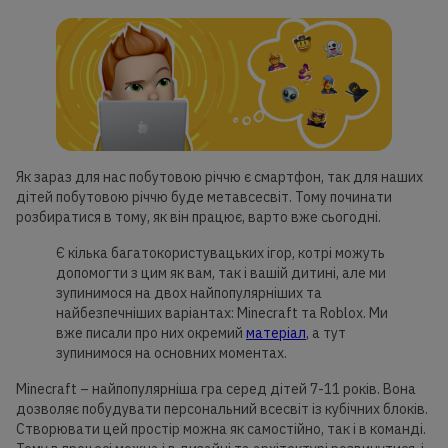
Як зараз для нас побутовою річчю є смартфон, так для наших
дітей побутовою річчю буде метавсесвіт. Тому починати
розбиратися в тому, як він працює, варто вже сьогодні.
Є кілька багатокористувацьких ігор, котрі можуть
допомогти з цим як вам, так і вашій дитині, але ми
зупинимося на двох найпопулярніших та
найбезпечніших варіантах: Minecraft та Roblox. Ми
вже писали про них окремий
матеріал
, а тут
зупинимося на основних моментах.
Minecraft – найпопулярніша гра серед дітей 7-11 років. Вона
дозволяє побудувати персональний всесвіт із кубічних блоків.
Створювати цей простір можна як самостійно, так і в команді.