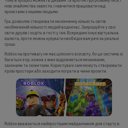
Тому в процесі можна і в дизайні та архітектурі розвинутися, і
нові знайомства завести, і навчитися працювати над
проєктами з іншими людьми.
Гра дозволяє створювати нескінченну кількість світів
необмеженій кількості людей водночас. Запрошуйте у свої
світи друзів і ходіть в гості у їхні. Всередині існує віртуальна
валюта, проте можна купувати необхідні вам речі за реальні
гроші.
Roblox на противагу не має цілісного всесвіту, бо це система із
багатьох ігор, кожна з яких відрізняється механіками,
законами та сюжетами. Користувачі самі можуть створювати
ігрові простори або заходити пограти в чинні проєкти.
Roblox вважається найпростішим майданчиком для старту в