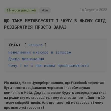
16 Вересня 2022
IT-курси для дітей
4 хв
ЩО ТАКЕ МЕТАВСЕСВІТ І ЧОМУ В НЬОМУ СЛІД
РОЗІБРАТИСЯ ПРОСТО ЗАРАЗ
Вміст
Сховати
Невеличкий екскурс в історію
Даємо визначення
Чому і як з ним можна провзаємодіяти
Рік назад Марк Цукерберг заявив, що Facebook перестає
бути просто соціальною мережею і перейменував
компанію в Meta. Додав, що вони будуть зосереджуватися
на розвитку метавсесвіту, тому оголосив про найняття 10
тисяч співробітників. Але що таке той метавсесвіт і чому
про нього усі говорять?