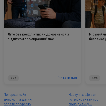
Літо без конфліктів: як домовитися з
Міський ч
підлітком про екранний час
безпечне 
Читати далі
4 хв
5 хв
Попередня:
Як
Наступна:
Що вам
допомогти дитині
потрібно знати про
обрати професію
свою дитину –