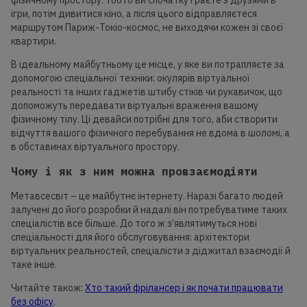
фізичному простору. Тобто ви спочатку граєте з друзями в
ігри, потім дивитися кіно, а після цього відправляєтеся
маршрутом Париж-Токіо-космос, не виходячи кожен зі своєї
квартири.
В ідеальному майбутньому це місце, у яке ви потрапляєте за
допомогою спеціальної техніки: окулярів віртуальної
реальності та інших гаджетів штибу стіків чи рукавичок, що
допоможуть передавати віртуальні враження вашому
фізичному тілу. Ці девайси потрібні для того, аби створити
відчуття вашого фізичного перебування не вдома в шоломі, а
в обставинах віртуального простору.
Чому і як з ним можна провзаємодіяти
Метавсесвіт – це майбутнє інтернету. Наразі багато людей
залучені до його розробки й надалі він потребуватиме таких
спеціалістів все більше. До того ж з’являтимуться нові
спеціальності для його обслуговування: архітектори
віртуальних реальностей, спеціалісти з діджитал взаємодії й
таке інше.
Читайте також:
Хто такий фрілансер і як почати працювати
без офісу
.