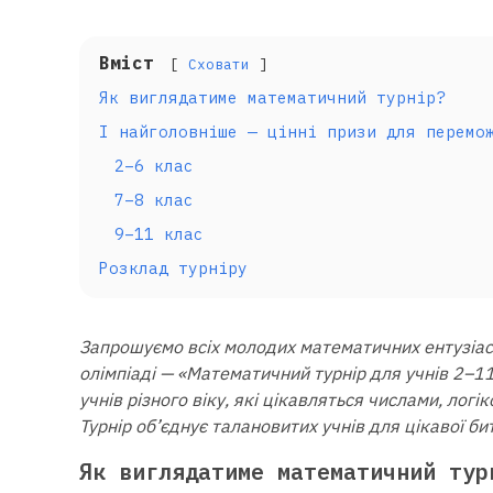
Вміст
Сховати
Як виглядатиме математичний турнір?
І найголовніше — цінні призи для перемо
2–6 клас
7–8 клас
9–11 клас
Розклад турніру
Запрошуємо всіх молодих математичних ентузіаст
олімпіаді — «Математичний турнір для учнів 2–11
учнів різного віку, які цікавляться числами, ло
Турнір об’єднує талановитих учнів для цікавої би
Як виглядатиме математичний тур