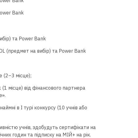
 Power Bank
 Power Bank
вибір) та Power Bank
OL (предмет на вибір) та Power Bank
 (2–3 місце);
(1 місце) від фінансового партнера
e».
наймні в І турі конкурсу (10 учнів або
тивністю учнів, здобудуть сертифікати на
чних годин та підписку на МІЙ+ на рік.