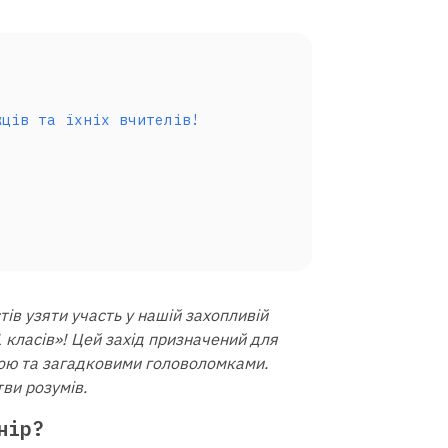
жців та їхніх вчителів!
ів узяти участь у нашій захопливій
 класів»! Цей захід призначений для
гікою та загадковими головоломками.
тви розумів.
нір?