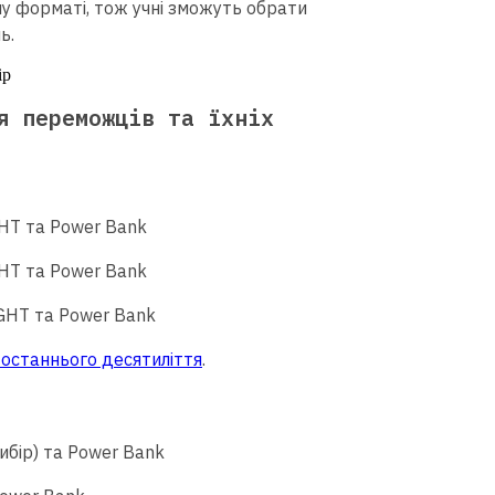
у форматі, тож учні зможуть обрати
ь.
я переможців та їхніх
GHT та Power Bank
GHT та Power Bank
IGHT та Power Bank
останнього десятиліття
.
вибір) та Power Bank