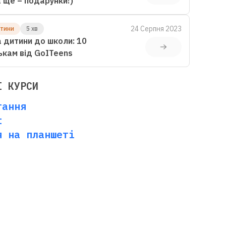
(а ще – подарунки!)
24 Серпня 2023
итини
5 хв
 дитини до школи: 10
ькам від GoITeens
І КУРСИ
тання
t
я на планшеті