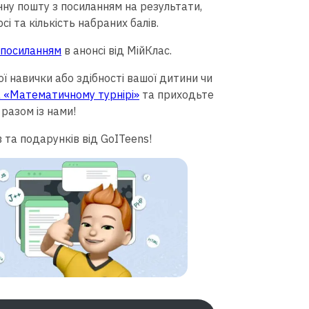
нну пошту з посиланням на результати,
і та кількість набраних балів.
 посиланням
в анонсі від МійКлас.
 навички або здібності вашої дитини чи
 «Математичному турнірі»
та приходьте
разом із нами!
 та подарунків від GoITeens!