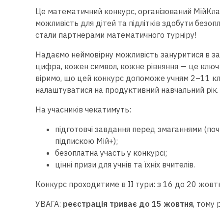
Це математичний конкурс, організований МійКлас 
можливість для дітей та підлітків здобути безоп
стали партнерами математичного турніру!
Надаємо неймовірну можливість зануритися в за
цифра, кожен символ, кожне рівняння — це ключ 
віримо, що цей конкурс допоможе учням 2–11 кла
налаштуватися на продуктивний навчальний рік.
На учасників чекатимуть:
підготовчі завдання перед змаганнями (почи
підпискою Мій+);
безоплатна участь у конкурсі;
цінні призи для учнів та їхніх вчителів.
Конкурс проходитиме в ІІ тури: з 16 до 20 жовтн
УВАГА:
реєстрація триває до 15 жовтня
, тому