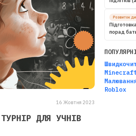
підлітків 
Розвиток д
Підготовка
порад бат
ПОПУЛЯРН
Швидкочи
Minecraf
Малюванн
Roblox
16 Жовтня 2023
 ТУРНІР ДЛЯ УЧНІВ