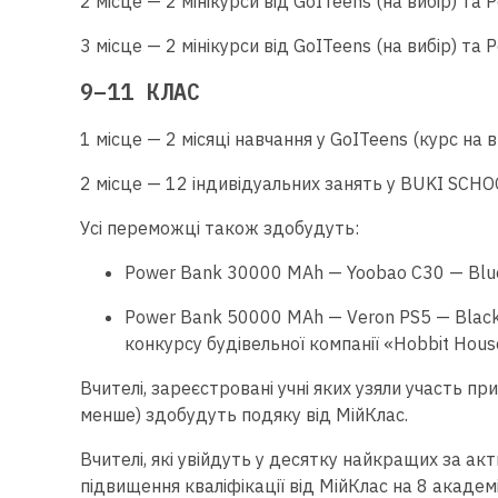
2 місце — 2 мінікурси від GoITeens (на вибір) та
3 місце — 2 мінікурси від GoITeens (на вибір) та
9–11 КЛАС
1 місце — 2 місяці навчання у GoITeens (курс на 
2 місце — 12 індивідуальних занять у BUKI SCHO
Усі переможці також здобудуть:
Power Bank 30000 MAh — Yoobao C30 — Blue
Power Bank 50000 MAh — Veron PS5 — Black 
конкурсу будівельної компанії «Hobbit Hous
Вчителі, зареєстровані учні яких узяли участь при
менше) здобудуть подяку від МійКлас.
Вчителі, які увійдуть у десятку найкращих за ак
підвищення кваліфікації від МійКлас на 8 академі