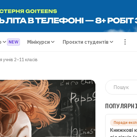
о
Мінікурси
Проєкти студентів
 учнів 2–11 класів
ПОПУЛЯРН
Поради експ
Книжкові к