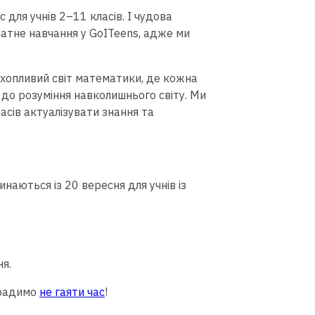
для учнів 2–11 класів. І чудова
латне навчання у GoITeens, адже ми
хопливий світ математики, де кожна
до розуміння навколишнього світу. Ми
сів актуалізувати знання та
наються із 20 вересня для учнів із
я.
 радимо
не гаяти час
!