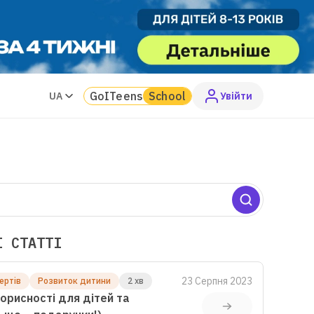
GoITeens
School
UA
Увiйти
І СТАТТІ
23 Серпня 2023
ертів
Розвиток дитини
2 хв
орисності для дітей та