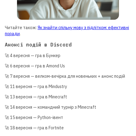
Читайте також:
Як знайти спільну мову з підлітком: ефективні
поради
.
Анонсі подій в Discord
🚀 4 вересня — гра в Бункер
🚀 6 вересня — гра в Amond Us
🚀 7 вересня — велком-вечірка для новеньких + анонс подій
🚀 11 вересня — гра в Mindustry
🚀 13 вересня — гра в Minecraft
🚀 14 вересня — командний турнір з Minecraft
🚀 15 вересня — Python-івент
🚀 18 вересня — гра в Fortnite