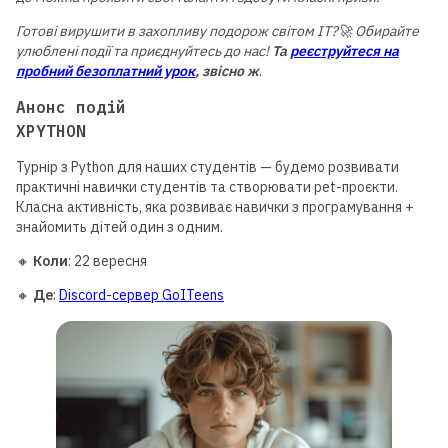
Готові вирушити в захопливу подорож світом IT?🚀 Обирайте
улюблені події та приєднуйтесь до нас!
Та
реєструйтеся на
пробний безоплатний урок
, звісно ж
.
Анонс подій
XPYTHON
Турнір з Python для наших студентів — будемо розвивати
практичні навички студентів та створювати pet-проєкти.
Класна активність, яка розвиває навички з програмування +
знайомить дітей один з одним.
🔸
Коли
: 22 вересня
🔸
Де
:
Discord-сервер GoITeens