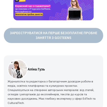
ЗАМІСТЬ ЛІТА В ТЕЛЕФОНІ
— 8+ ГОТОВИХ РОБІТ ЗА 4
ТИЖНІ
ЗАРЕЄСТРУВАТИСЯ НА ПЕРШЕ БЕЗОПЛАТНЕ ПРОБНЕ
Детальніше
ЗАНЯТТЯ З GOITEENS
Аліна Гузь
Журналістка та редакторка з багаторічним досвідом роботи в
медіа, освітніх платформах та культурних проєктах.
Спеціалізується на створенні авторських матеріалів: від статей,
оглядів і репортажів до експлейнерів, текстів до курсів та
наукових досліджень. Має глибоку експертизу у сфері EdTech та
CulturalTech.