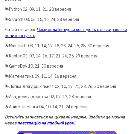
🌟Python 02, 09, 11, 21, 28 вересня
🌟Scratch 03, 06, 15, 16, 24, 28 вересня
Читайте також:
Чому онлайн-курси коштують стільки, скільки
вони коштують
.
🌟Minecraft 03, 11, 14, 17, 18, 23, 24, 25, 28, 30 вересня
🌟Roblox 03, 07, 14, 16, 17, 21, 24, 25, 29 вересня
🌟GameDev 10, 21, 30 вересня
🌟Математика 09, 11, 14, 16 вересня
🌟Логіка для дошкільнят 02, 10, 17, 21, 23, 26, 30 вересня
🌟Академія лідерства 02, 07, 17, 28 вересня
🌟Аніме та манга 04, 10, 14, 21, 24 вересня
Встигніть записатися на цікавий напрям. Зробити це можна
Для дітей від 8 до 13 років
через
реєстрацію на пробний урок
!
ЛІТНЯ МАЙСТЕРНЯ GOITEENS