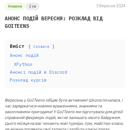
3 Вересня 2024
Новини
2 хв
АНОНС ПОДІЙ ВЕРЕСНЯ: РОЗКЛАД ВІД
GOITEENS
Вміст
Сховати
Анонс подій
XPython
Анонсі подій в Discord
Розклад курсів
Вересень у GoITeens обіцяє бути активним! Школа почалася, і
час заряджатися новими враженнями, знаннями та
захопливими пригодами! У GoITeens ми підготували для дітей
справжній феєрверк подій, які не залишать нікого байдужим.
Цього місяця на вас чекають нові турніри, ігри, майстер-класи,
де можна проявити свої таланти і здобути класні призи.