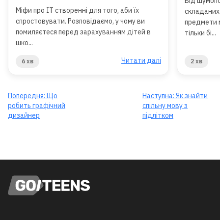
Від шумоп
Міфи про IT створенні для того, аби їх
складаних 
спростовувати. Розповідаємо, у чому ви
предмети 
помиляєтеся перед зарахуванням дітей в
тільки бі...
шко...
Читати далі
6 хв
2 хв
Попередня:
Що
Наступна:
Як знайти
робить графічний
спільну мову з
дизайнер
підлітком