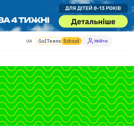
GoITeens
School
UA
Увiйти