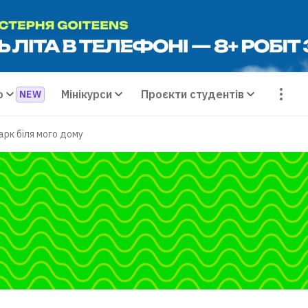
о
Мінікурси
Проєкти студентів
арк біля мого дому