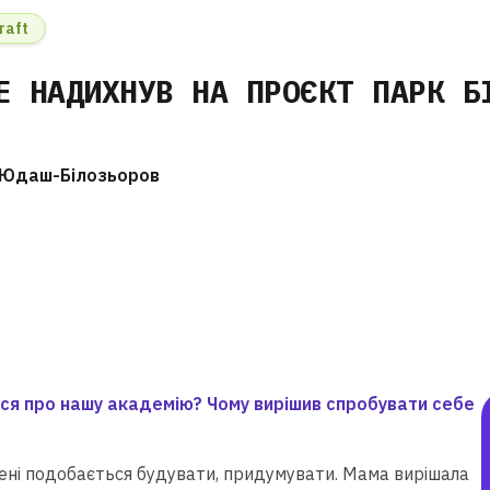
raft
Е НАДИХНУВ НА ПРОЄКТ ПАРК Б
 Юдаш-Білозьоров
вся про нашу академію? Чому вирішив спробувати себе
ені подобається будувати, придумувати. Мама вирішала