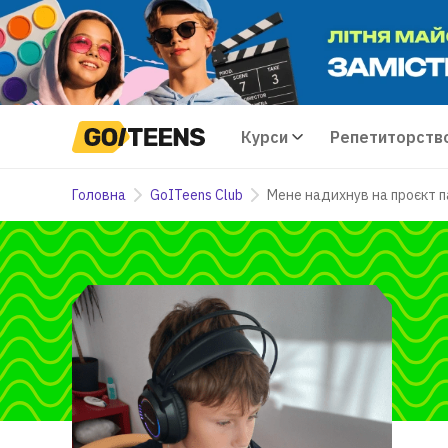
Курси
Репетиторств
Головна
GoITeens Club
Мене надихнув на проєкт п