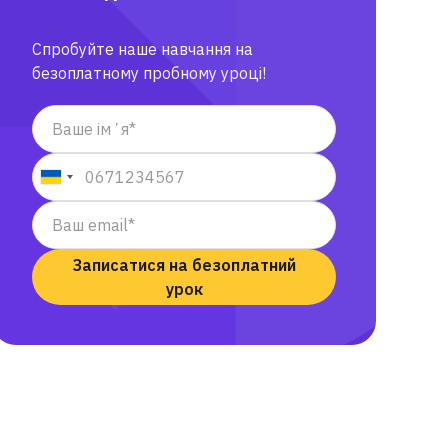
Спробуйте наше навчання на
безоплатному пробному уроці!
Записатися на безоплатний
урок