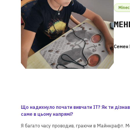
Minec
МЕН
Семен
Що надихнуло почати вивчати ІТ? Як ти дізна
саме в цьому напрямі?
Я багато часу проводив, граючи в Майнкрафт. М