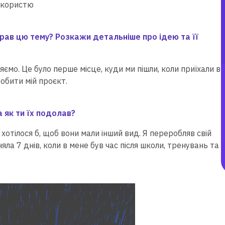
з користю
брав цю тему? Розкажи детальніше про ідею та її
яємо. Це було перше місце, куди ми пішли, коли приїхали в
робити мій проєкт.
 як ти їх подолав?
хотілося б, щоб вони мали інший вид. Я переробляв свій
ла 7 днів, коли в мене був час після школи, тренувань та