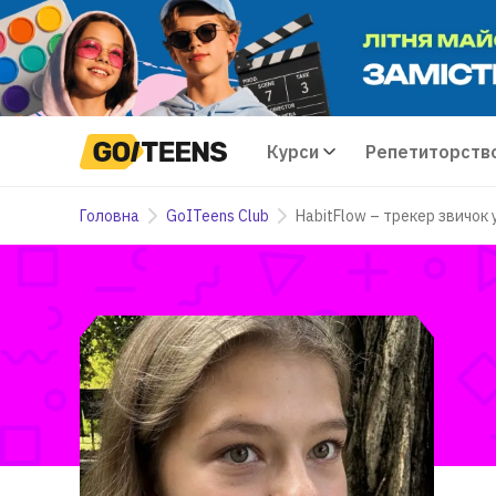
Курси
Репетиторств
Головна
GoITeens Club
HabitFlow – трекер звичок 