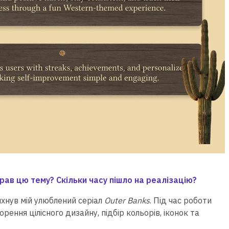
брав цю тему? Скільки часу пішло на реалізацію?
хнув мій улюблений серіал
Outer Banks
. Під час роботи
ення цілісного дизайну, підбір кольорів, іконок та