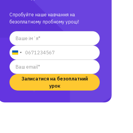
Спробуйте наше навчання на
безоплатному пробному уроці!
Записатися на безоплатний
урок