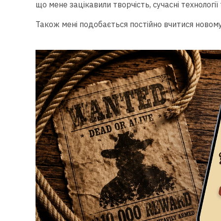
що мене зацікавили творчість, сучасні технології 
Також мені подобається постійно вчитися новому