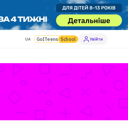
GoITeens
School
UA
Увiйти