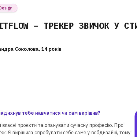
Design
ITFLOW – ТРЕКЕР ЗВИЧОК У СТ
ндра Соколова, 14 років
надихнув тебе навчатися чи сам вирішив?
власні проєкти та опанувати сучасну професію. Про
еж. Я вирішила спробувати себе саме у вебдизайні, тому