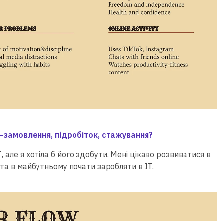
с-замовлення, підробіток, стажування?
, але я хотіла б його здобути. Мені цікаво розвиватися в
та в майбутньому почати заробляти в ІТ.