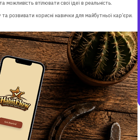
та можливість втілювати свої ідеї в реальність.
 та розвивати корисні навички для майбутньої кар’єри.