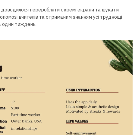
му доводилося переробляти окремі екрани та шукати
допомозі вчителів та отриманим знанням усі труднощі
а один тиждень.