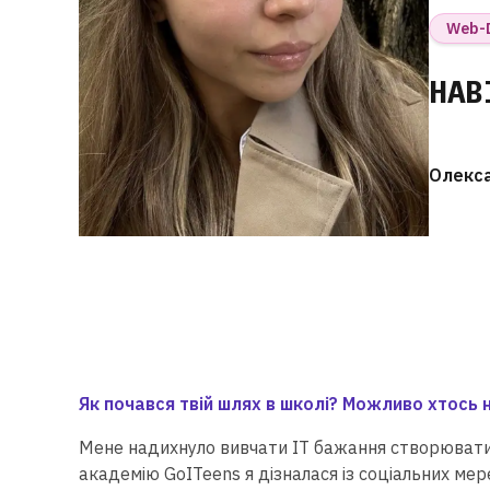
Web-
HAB
Олекса
Я
к почався твій шлях в школі? Можливо хтось 
Мене надихнуло вивчати ІТ бажання створювати 
академію GoITeens я дізналася із соціальних мер