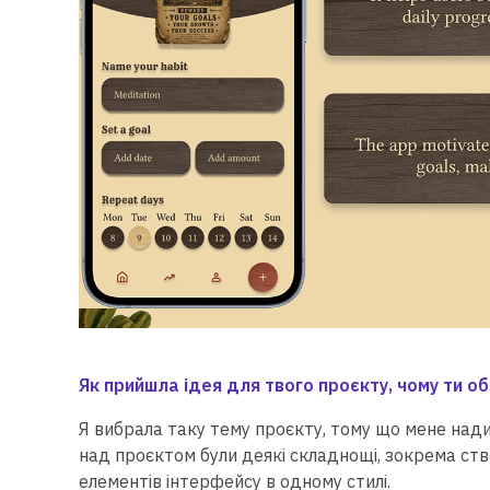
Як прийшла ідея для твого проєкту, чому ти о
Я вибрала таку тему проєкту, тому що мене нади
над проєктом були деякі складнощі, зокрема створ
елементів інтерфейсу в одному стилі.