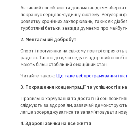
Активний спосіб життя допомагає дітям зберігати
покращує серцево-судинну систему. Регулярні ф
розвитку хронічних захворювань, таких як діабет 
турботливі батьки, завжди думаємо про майбутн
2. Ментальний добробут
Спорт і прогулянки на свіжому повітрі сприяють
радості. Також діти, які ведуть здоровий спосіб
мають більш стабільний емоційний стан.
Читайте також:
Що таке вебпрограмування і як 
3. Покращення концентрації та успішності в н
Правильне харчування та достатній сон позитивн
слідкують за здоров’ям, зазвичай демонструють 
легше зосереджуватися та запам’ятовувати нов
4. Здорові звички на все життя