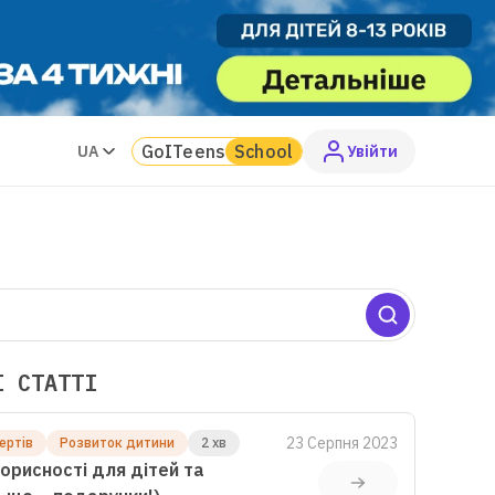
GoITeens
School
UA
Увiйти
І СТАТТІ
23 Серпня 2023
ертів
Розвиток дитини
2 хв
орисності для дітей та