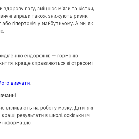
 здорову вагу, зміцнює м’язи та кістки,
ізичні вправи також знижують ризик
або гіпертонія, у майбутньому. А ми, як
є.
 виділенню ендорфінів — гормонів
 життя, краще справляються зі стресом і
його вивчати
.
авчанні
о впливають на роботу мозку. Діти, які
кращі результати в школі, оскільки їм
у інформацію.