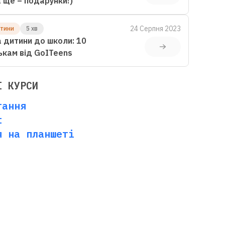
(а ще – подарунки!)
24 Серпня 2023
итини
5 хв
 дитини до школи: 10
ькам від GoITeens
І КУРСИ
тання
t
я на планшеті