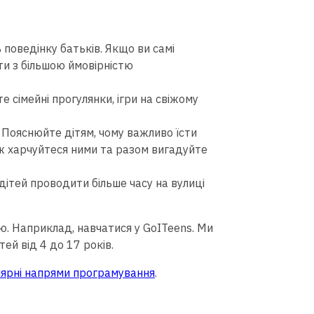
ь поведінку батьків. Якщо ви самі
ти з більшою ймовірністю
те сімейні прогулянки, ігри на свіжому
.
Пояснюйте дітям, чому важливо їсти
теж харчуйтеся ними та разом вигадуйте
 дітей проводити більше часу на вулиці
ю. Наприклад, навчатися у GoITeens. Ми
ей від 4 до 17 років.
лярні напрями програмування
.