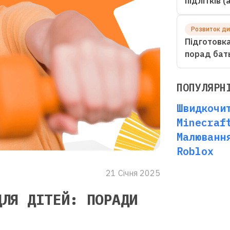
підлітків 
Розвиток д
Підготовка
порад бат
ПОПУЛЯРН
Швидкочи
Minecraf
Малюванн
Roblox
21 Січня 2025
ДЛЯ ДІТЕЙ: ПОРАДИ