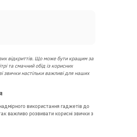
нових відкриттів. Що може бути кращим за
ітрі та смачний обід із корисних
ові звички настільки важливі для наших
я
д надмірного використання гаджетів до
 так важливо розвивати корисні звички з