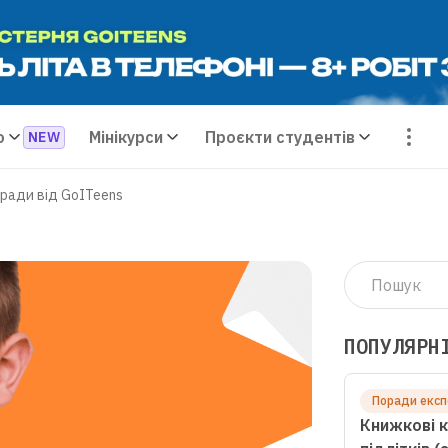
о
Мінікурси
Проєкти студентів
оради від GoITeens
ПОПУЛЯРН
Поради експ
Книжкові к