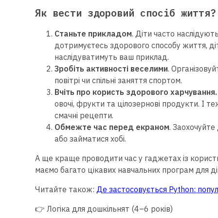
Як вести здоровий спосіб життя?
Станьте прикладом
. Діти часто наслідуют
дотримуєтесь здорового способу життя, ді
наслідуватимуть ваш приклад.
Зробіть активності веселими
. Організовуй
повітрі чи спільні заняття спортом.
Вчіть про користь здорового харчування
овочі, фрукти та цілозернові продукти. І 
смачні рецепти.
Обмежте час перед екраном
. Заохочуйте
або займатися хобі.
А ще краще проводити час у гаджетах із корист
маємо багато цікавих навчальних програм для діт
Читайте також:
Де застосовується Python: попу
👉 Логіка для дошкільнят (4–6 років)