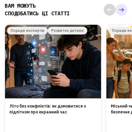
ВАМ МОЖУТЬ
СПОДОБАТИСЬ ЦІ СТАТТІ
Поради експертів
Розвиток дитини
Поради ек
Літо без конфліктів: як домовитися з
Міський ч
підлітком про екранний час
безпечне 