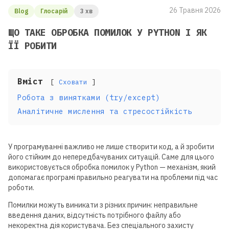
26 Травня 2026
Blog
Глосарій
3 хв
ЩО ТАКЕ ОБРОБКА ПОМИЛОК У PYTHON І ЯК
ЇЇ РОБИТИ
Вміст
Сховати
Робота з винятками (try/except)
Аналітичне мислення та стресостійкість
У програмуванні важливо не лише створити код, а й зробити
його стійким до непередбачуваних ситуацій. Саме для цього
використовується обробка помилок у Python — механізм, який
допомагає програмі правильно реагувати на проблеми під час
роботи.
Помилки можуть виникати з різних причин: неправильне
введення даних, відсутність потрібного файлу або
некоректна дія користувача. Без спеціального захисту