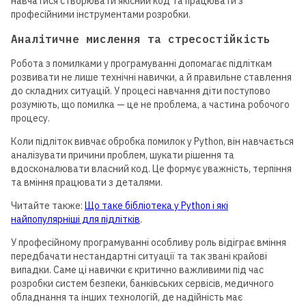
навчатися створювати якісний код та працювати з
професійними інструментами розробки.
Аналітичне мислення та стресостійкість
Робота з помилками у програмуванні допомагає підліткам
розвивати не лише технічні навички, а й правильне ставлення
до складних ситуацій. У процесі навчання діти поступово
розуміють, що помилка — це не проблема, а частина робочого
процесу.
Коли підліток вивчає обробка помилок у Python, він навчається
аналізувати причини проблем, шукати рішення та
вдосконалювати власний код. Це формує уважність, терпіння
та вміння працювати з деталями.
Читайте также:
Що таке бібліотека у Python і які
найпопулярніші для підлітків
.
У професійному програмуванні особливу роль відіграє вміння
передбачати нестандартні ситуації та так звані крайові
випадки. Саме ці навички є критично важливими під час
розробки систем безпеки, банківських сервісів, медичного
обладнання та інших технологій, де надійність має