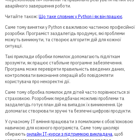
аварійного завершення роботи.
Читайте також:
Що таке словник у Python і як він працює
.
Саме тому винятки у Python є важливою частиною професійної
розробки. Програміст заздалегідь продумує, які проблеми
можуть виникнути, та створює алгоритм дій для кожної
ситуації.
Такі приклади обробки помилок допомагають підліткам
зрозуміти, як працює стабільне програмне забезпечення.
Програма може перевіряти правильність введених даних,
контролювати виконання операцій або повідомляти
користувача про некоректні дії.
Саме тому обробка помилок для дітей часто порівнюється зі
страховкою. Розробник передбачає можливі проблеми та
заздалегідь готує план дій на випадок їх виникнення. Це
допомагає створювати зручні та безпечні цифрові продукти.
У сучасному IT вміння працювати з помилками є обов’язковою
навичкою для кожного програміста. Саме тому школярі
обирають
онлайн IT-курси з підтримкою викладача
, щоб