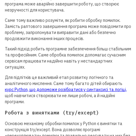
програма може аварійно завершити роботу, що створює
незручності для користувача.
Саме тому важливо розуміти, як робити обробку помилок.
Замість раптового завершення програма може повідомити про
проблему, запропонувати виправити дані або безпечно
продовжити виконання інших процесів.
Такий підхід робить програмне забезпечення більш стабільним
та професійним. Саме обробка помилок допомагає сучасним
сервісам працювати надійно навіть у нестандартних
ситуаціях.
Для підлітків це важливий етап розвитку логічного та
аналітичного мислення. Саме тому багато дітей обирають
курс Python, що допоможе розібратися у синтаксисі та логіці,
щоб навчитися створювати не лише робочі, а й надійні
програми.
Робота з винятками (try/except)
Основою механізму обробки помилок у Python є винятки та
конструкція try/except. Вона дозволяє програмі
«перехоплювати» помилки та правильно реагувати на них без