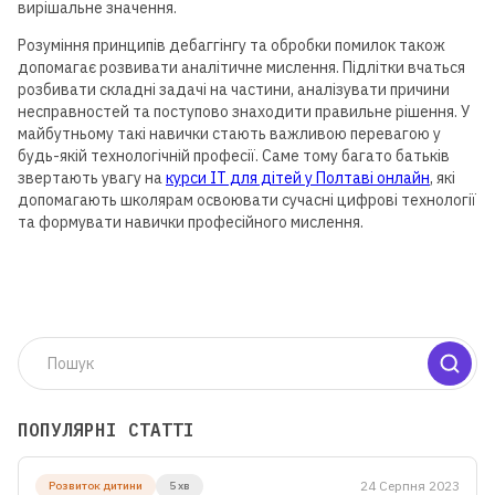
вирішальне значення.
Розуміння принципів дебаггінгу та обробки помилок також
допомагає розвивати аналітичне мислення. Підлітки вчаться
розбивати складні задачі на частини, аналізувати причини
несправностей та поступово знаходити правильне рішення. У
майбутньому такі навички стають важливою перевагою у
будь-якій технологічній професії. Саме тому багато батьків
звертають увагу на
курси IT для дітей у Полтаві онлайн
, які
Для дітей від 8 до 13 років
допомагають школярам освоювати сучасні цифрові технології
та формувати навички професійного мислення.
ЛІТНЯ МАЙСТЕРНЯ GOITEENS
ЗАМІСТЬ ЛІТА В ТЕЛЕФОНІ
— 8+ ГОТОВИХ РОБІТ ЗА 4
ТИЖНІ
Детальніше
ПОПУЛЯРНІ СТАТТІ
24 Серпня 2023
Розвиток дитини
5 хв