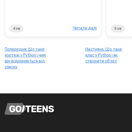
Читати далі
4 хв
5 хв
Попередня:
Що таке
Наступна:
Що таке
кортеж у Python і чим
клас у Python і як
він відрізняється від
створити об’єкт
списку