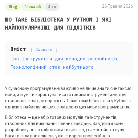
26 Травня 2026
Blog
Глосарій
3 хв
ЩО ТАКЕ БІБЛІОТЕКА У PYTHON І ЯКІ
НАЙПОПУЛЯРНІШІ ДЛЯ ПІДЛІТКІВ
Вміст
Сховати
Топ-інструменти для молодих розробників
Технологічний стек майбутнього
У сучасному програмуванні важливо не лише знати синтаксис
мови, а й уміти користуватися готовими інструментами для
створення складних проєктів. Саме тому бібліотека у Python є
однією з найважливіших складових цієї мови програмування.
Бібліотека — це набір готових модулів та інструментів,
створених для виконання певних завдань. Завдяки цьому
розробнику не потрібно писати весь код самостійно з нуля.
Багато складних рішень уже створені професійною