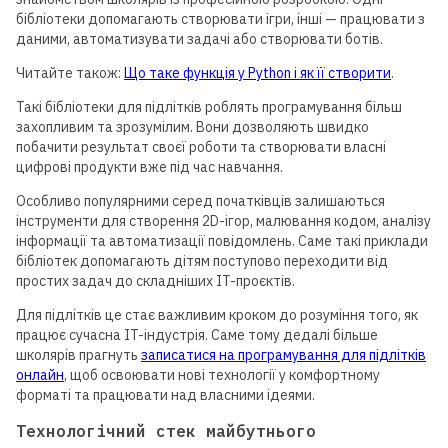
бібліотеки допомагають створювати ігри, інші — працювати з
даними, автоматизувати задачі або створювати ботів.
Читайте також:
Що таке функція у Python і як її створити
.
Такі бібліотеки для підлітків роблять програмування більш
захопливим та зрозумілим. Вони дозволяють швидко
побачити результат своєї роботи та створювати власні
цифрові продукти вже під час навчання.
Особливо популярними серед початківців залишаються
інструменти для створення 2D-ігор, малювання кодом, аналізу
інформації та автоматизації повідомлень. Саме такі приклади
бібліотек допомагають дітям поступово переходити від
простих задач до складніших IT-проєктів.
Для підлітків це стає важливим кроком до розуміння того, як
працює сучасна IT-індустрія. Саме тому дедалі більше
школярів прагнуть
записатися на програмування для підлітків
онлайн
, щоб освоювати нові технології у комфортному
форматі та працювати над власними ідеями.
Технологічний стек майбутнього