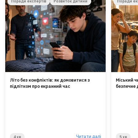
Поради експертів
Розвиток дитини
Поради ек
Літо без конфліктів: як домовитися з
Міський ч
підлітком про екранний час
безпечне 
Читати далі
4 хв
5 хв