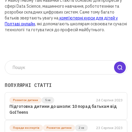
У майбутньому такі навички стають основою для професій у
сфері Data Science, машинного навчання, робототехніки та
розробки складних цифрових систем. Саме тому багато
батьків звертають увагу на
комп’ютерні курси для дітей у
Полтаві онлайн
, які допомагають школярам освоювати сучасні
технології та готуватися до професій майбутнього.
Для дітей від 8 до 13 років
ЛІТНЯ МАЙСТЕРНЯ GOITEENS
ЗАМІСТЬ ЛІТА В ТЕЛЕФОНІ
— 8+ ГОТОВИХ РОБІТ ЗА 4
ТИЖНІ
ПОПУЛЯРНІ СТАТТІ
Детальніше
24 Серпня 2023
Розвиток дитини
5 хв
Підготовка дитини до школи: 10 порад батькам від
GoITeens
23 Серпня 2023
Поради експертів
Розвиток дитини
2 хв