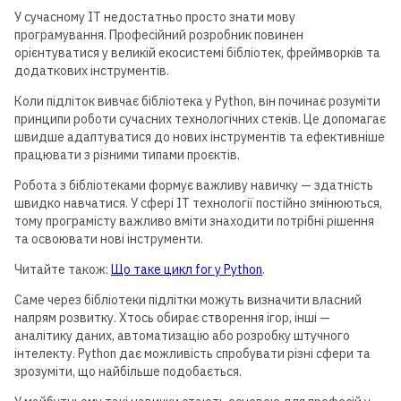
У сучасному IT недостатньо просто знати мову
програмування. Професійний розробник повинен
орієнтуватися у великій екосистемі бібліотек, фреймворків та
додаткових інструментів.
Коли підліток вивчає бібліотека у Python, він починає розуміти
принципи роботи сучасних технологічних стеків. Це допомагає
швидше адаптуватися до нових інструментів та ефективніше
працювати з різними типами проєктів.
Робота з бібліотеками формує важливу навичку — здатність
швидко навчатися. У сфері IT технології постійно змінюються,
тому програмісту важливо вміти знаходити потрібні рішення
та освоювати нові інструменти.
Читайте також:
Що таке цикл for у Python
.
Саме через бібліотеки підлітки можуть визначити власний
напрям розвитку. Хтось обирає створення ігор, інші —
аналітику даних, автоматизацію або розробку штучного
інтелекту. Python дає можливість спробувати різні сфери та
зрозуміти, що найбільше подобається.