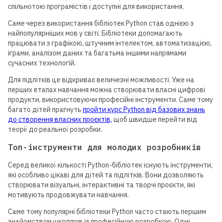
спільнотою програмістів і доступні для використання.
Саме через використання бібліотек Python став однією з
найпопулярніших мов у світі. Бібліотеки допомагають
працювати з графікою, штучним інтелектом, автоматизацією,
іграми, аналізом даних та багатьма іншими напрямами
сучасних технологій.
Для підлітків це відкриває величезні можливості. Уже на
перших етапах навчання можна створювати власні цифрові
продукти, використовуючи професійні інструменти. Саме тому
багато дітей прагнуть
пройти курс Python від базових знань
до створення власних проєктів,
щоб швидше перейти від
теорії до реальної розробки.
Топ-інструменти для молодих розробників
Серед великої кількості Python-бібліотек існують інструменти,
які особливо цікаві для дітей та підлітків. Вони дозволяють
створювати візуальні, інтерактивні та творчі проєкти, які
мотивують продовжувати навчання.
Саме тому популярні бібліотеки Python часто стають першим
знайомством школярів із професійною розробкою. Одні