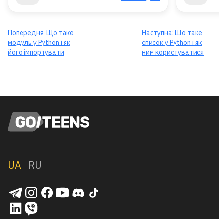
Попередня:
Що таке
Наступна:
Що таке
модуль у Python і як
список у Python і як
його імпортувати
ним користуватися
UA
RU