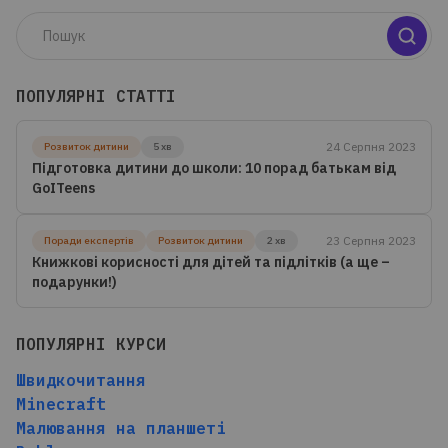
ПОПУЛЯРНІ СТАТТІ
24 Серпня 2023
Розвиток дитини
5 хв
Підготовка дитини до школи: 10 порад батькам від
GoITeens
23 Серпня 2023
Поради експертів
Розвиток дитини
2 хв
Книжкові корисності для дітей та підлітків (а ще –
подарунки!)
ПОПУЛЯРНІ КУРСИ
Швидкочитання
Minecraft
Малювання на планшеті