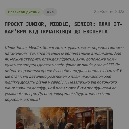
25 Жовтня 2023
Розвиток дитини
4 хв
ПРОЄКТ JUNIOR, MIDDLE, SENIOR: ПЛАН ІТ-
КАР’ЄРИ ВІД ПОЧАТКІВЦЯ ДО ЕКСПЕРТА
Шлях Junior, Middle, Senior може здаватися як перспективним і
натхненним, так і пов’язаним із величезними викликами. Але
як можна створити план для підлітка, який допоможе йому
рухатися вперед і досягати всіх цільових рівнів у галузі ІТ? Як
вибрати правильні кроки й засоби для досягнення цієї мети? У
цій статті ми детально розглянемо план, який допоможе
підлітку досягти рівнів у сфері ІТ. Незалежно від поточного
рівня знань та досвіду, цей план може бути провідником до
успішної кар’єри. До речі, інформація буде корисна і для
дорослих айтівців)