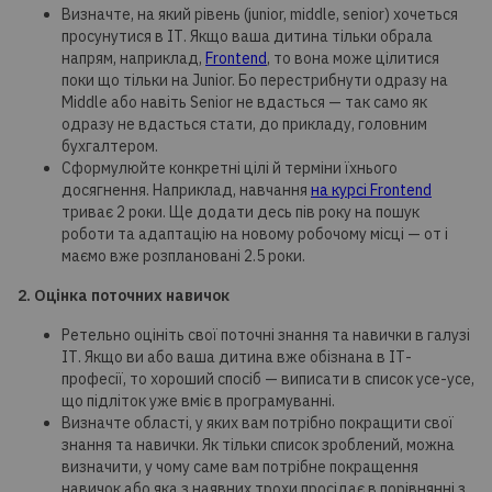
Визначте, на який рівень (junior, middle, senior) хочеться
просунутися в ІТ. Якщо ваша дитина тільки обрала
напрям, наприклад,
Frontend
, то вона може цілитися
поки що тільки на Junior. Бо перестрибнути одразу на
Middle або навіть Senior не вдасться — так само як
одразу не вдасться стати, до прикладу, головним
бухгалтером.
Сформулюйте конкретні цілі й терміни їхнього
досягнення. Наприклад, навчання
на курсі Frontend
триває 2 роки. Ще додати десь пів року на пошук
роботи та адаптацію на новому робочому місці — от і
маємо вже розплановані 2.5 роки.
2. Оцінка поточних навичок
Ретельно оцініть свої поточні знання та навички в галузі
ІТ. Якщо ви або ваша дитина вже обізнана в ІТ-
професії, то хороший спосіб — виписати в список усе-усе,
що підліток уже вміє в програмуванні.
Визначте області, у яких вам потрібно покращити свої
знання та навички. Як тільки список зроблений, можна
визначити, у чому саме вам потрібне покращення
навичок або яка з наявних трохи просідає в порівнянні з