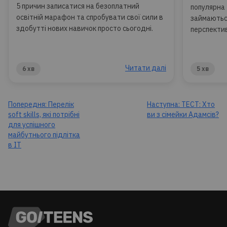
5 причин записатися на безоплатний
популярна 
освітній марафон та спробувати свої сили в
займаються 
здобутті нових навичок просто сьогодні.
перспективи
Читати далі
6 хв
5 хв
Попередня:
Перелік
Наступна:
ТЕСТ: Хто
soft skills, які потрібні
ви з сімейки Адамсів?
для успішного
майбутнього підлітка
в ІТ