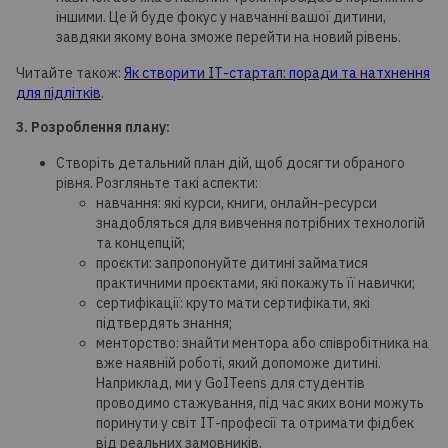
іншими. Це й буде фокус у навчанні вашої дитини,
завдяки якому вона зможе перейти на новий рівень.
Читайте також:
Як створити ІТ-стартап: поради та натхнення
для підлітків
.
3. Розроблення плану:
Створіть детальний план дій, щоб досягти обраного
рівня. Розгляньте такі аспекти:
навчання: які курси, книги, онлайн-ресурси
знадобляться для вивчення потрібних технологій
та концепцій;
проєкти: запропонуйте дитині займатися
практичними проєктами, які покажуть її навички;
сертифікації: круто мати сертифікати, які
підтвердять знання;
менторство: знайти ментора або співробітника на
вже наявній роботі, який допоможе дитині.
Наприклад, ми у GoITeens для студентів
проводимо стажування, під час яких вони можуть
поринути у світ ІТ-професії та отримати фідбек
від реальних замовників.