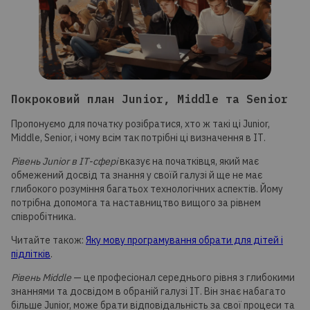
Покроковий план Junior, Middle та Senior
Пропонуємо для початку розібратися, хто ж такі ці Junior,
Middle, Senior, і чому всім так потрібні ці визначення в ІТ.
Рівень Junior в ІТ-сфері
вказує на початківця, який має
обмежений досвід та знання у своїй галузі й ще не має
глибокого розуміння багатьох технологічних аспектів. Йому
потрібна допомога та наставництво вищого за рівнем
співробітника.
Читайте також:
Яку мову програмування обрати для дітей і
підлітків
.
Рівень Middle
— це професіонал середнього рівня з глибокими
знаннями та досвідом в обраній галузі ІТ. Він знає набагато
більше Junior, може брати відповідальність за свої процеси та