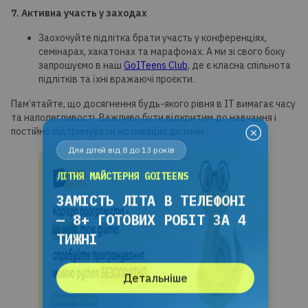
7. Активна участь у заходах
Заохочуйте підлітка брати участь у конференціях,
семінарах, хакатонах та марафонах. А ми зі свого боку
запрошуємо в наш
GoITeens Club
, де є класна спільнота
підлітків та їхні вражаючі проєкти.
Пам’ятайте, що досягнення будь-якого рівня в ІТ вимагає часу
та наполегливості. Важливо бути відкритим до навчання і
постійно підтримувати мотивацію дитини.
Для дітей від 8 до 13 років
ЛІТНЯ МАЙСТЕРНЯ GOITEENS
ЗАМІСТЬ ЛІТА В ТЕЛЕФОНІ
— 8+ ГОТОВИХ РОБІТ ЗА 4
ТИЖНІ
Детальніше