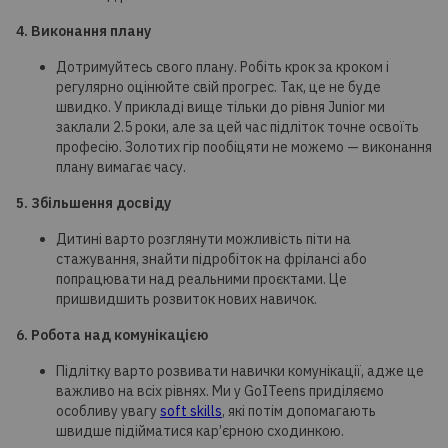
4. Виконання плану
Дотримуйтесь свого плану. Робіть крок за кроком і
регулярно оцінюйте свій прогрес. Так, це не буде
швидко. У прикладі вище тільки до рівня Junior ми
заклали 2.5 роки, але за цей час підліток точне освоїть
професію. Золотих гір пообіцяти не можемо — виконання
плану вимагає часу.
5. Збільшення досвіду
Дитині варто розглянути можливість піти на
стажування, знайти підробіток на фрілансі або
попрацювати над реальними проєктами. Це
пришвидшить розвиток нових навичок.
6. Робота над комунікацією
Підлітку варто розвивати навички комунікації, адже це
важливо на всіх рівнях. Ми у GoITeens приділяємо
особливу увагу
soft skills
, які потім допомагають
швидше підійматися кар’єрною сходинкою.