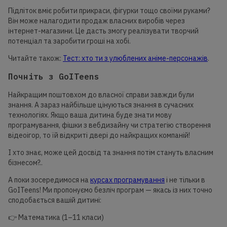
Підліток вміє робити прикраси, фігурки тощо своїми руками?
Він може налагодити продаж власних виробів через
інтернет-магазини. Це дасть змогу реалізувати творчий
потенціал та заробити гроші на хобі.
Читайте також:
Тест: хто ти з улюблених аніме-персонажів
.
Почніть з GoITeens
Найкращим поштовхом до власної справи завжди були
знання. А зараз найбільше цінуються знання в сучасних
технологіях. Якщо ваша дитина буде знати мову
програмування, фішки з вебдизайну чи стратегію створення
відеоігор, то їй відкриті двері до найкращих компаній!
І хто знає, може цей досвід та знання потім стануть власним
бізнесом?..
А поки зосередимося на
курсах програмування
і не тільки в
GoITeens! Ми пропонуємо безліч програм — якась із них точно
сподобається вашій дитині:
👉 Математика (1–11 класи)