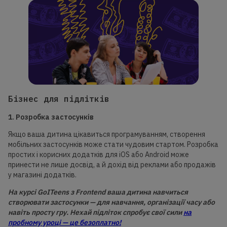
Бізнес для підлітків
1. Розробка застосунків
Якщо ваша дитина цікавиться програмуванням, створення
мобільних застосунків може стати чудовим стартом. Розробка
простих і корисних додатків для iOS або Android може
принести не лише досвід, а й дохід від реклами або продажів
у магазині додатків.
На курсі GoITeens з Frontend ваша дитина навчиться
створювати застосунки — для навчання, організації часу або
навіть просту гру. Нехай підліток спробує свої сили
на
пробному уроці — це безоплатно!