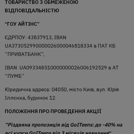
ТОВАРИСТВО З ОБМЕЖЕНОЮ
ВІДПОВІДАЛЬНІСТЮ
“ГОУ АЙТІНС”
ЄДРПОУ: 43837913, IBAN
UA373052990000026000046818334 в ПАТ КБ
“ПРИВАТБАНК”,
IBAN UA093348510000000026006192529 в АТ
“ПУМБ”
Юридична адреса: 04050, місто Київ, вул. Юрія
Іллєнка, будинок 12
ПОЛОЖЕННЯ ПРО ПРОВЕДЕННЯ АКЦІЇ
“Різдвяна пропозиція від GoITeens: до -40% на
всі курси GoITeens від 3 місяців навчання
“