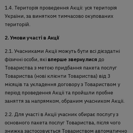
1.4. Територія проведення Акції: уся територія
України, за винятком тимчасово окупованих
територій.
2. Умови участі в Акції
2.1. Учасниками Акції можуть бути всі дієздатні
фізичні особи, які
вперше звернулися
до
Товариства з метою придбання пакета послуг
Товариства (нові клієнти Товариства) від 3
місяців та укладення договору з Товариством у
період проведення Акції та пройшли пробне
заняття за напрямком, обраним учасником Акції.
2.2. Для участі в Акції учасник обирає послугу з
основного пакета послуг Товариства, після чого
знижка застосовується Товариством автоматично