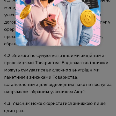
4.1. Активація знижки здійснюється автоматично
менеджером Товариства під час звернення
учасників Акції до Товариства для укладення
договору інформаційно-консультаційних послуг у
сфері ІТ-освіти для дітей та підлітків після
проходження пробного заняття за напрямком,
обраним учасником Акції.
4.2. Знижки не сумуються з іншими акційними
пропозиціями Товариства. Водночас такі знижки
можуть сумуватися виключно з внутрішніми
пакетними знижками Товариства,
встановленими для відповідних пакетів послуг за
напрямком, обраним учасником Акції.
4.3. Учасник може скористатися знижкою лише
один раз.