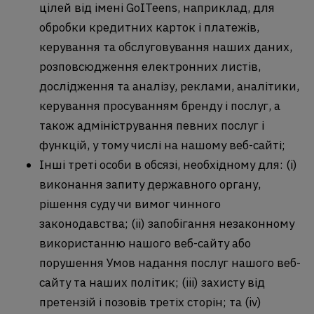
цілей від імені GoITeens, наприклад, для
обробки кредитних карток і платежів,
керування та обслуговування наших даних,
розповсюдження електронних листів,
дослідження та аналізу, реклами, аналітики,
керування просуванням бренду і послуг, а
також адміністрування певних послуг і
функцій, у тому числі на нашому веб-сайті;
Інші треті особи в обсязі, необхідному для: (i)
виконання запиту державного органу,
рішення суду чи вимог чинного
законодавства; (ii) запобігання незаконному
використанню нашого веб-сайту або
порушення Умов надання послуг нашого веб-
сайту та наших політик; (iii) захисту від
претензій і позовів третіх сторін; та (iv)