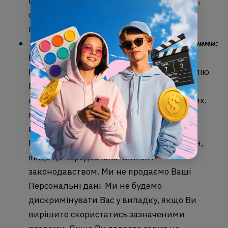
скільки необхідно для досягнення цілей,
описаних у цій політиці, якщо інше не
вимагається або не дозволено законом.
Управління Вашими персональними даними:
Ви маєте право на: (i) доступ до Ваших
Персональних даних; (ii) електронну копію
Ваших Персональних даних; (iii)
виправлення Ваших персональних даних,
якщо вони неповні або неточні; або (iii)
видалення або обмеження Ваших
Персональних даних за певних обставин,
якщо це передбачено чинним
законодавством. Ми не продаємо Ваші
Персональні дані. Ми не будемо
дискримінувати Вас у випадку, якщо Ви
вирішите скористатись зазначеними