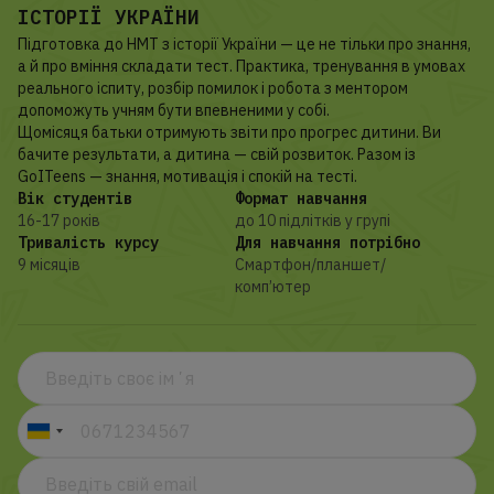
ІСТОРІЇ УКРАЇНИ
Підготовка до НМТ з історії України — це не тільки про знання,
а й про вміння складати тест. Практика, тренування в умовах
реального іспиту, розбір помилок і робота з ментором
допоможуть учням бути впевненими у собі.
Щомісяця батьки отримують звіти про прогрес дитини. Ви
бачите результати, а дитина — свій розвиток. Разом із
GoITeens — знання, мотивація і спокій на тесті.
Вік студентів
Формат навчання
16-17 років
до 10 підлітків у групі
Тривалість курсу
Для навчання потрібно
9 місяців
Смартфон/планшет/
комп’ютер