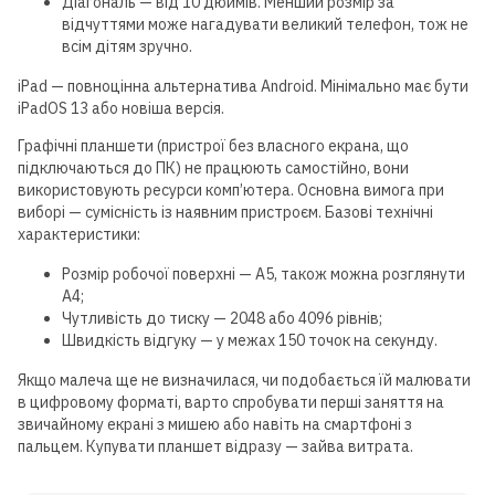
Діагональ — від 10 дюймів. Менший розмір за
відчуттями може нагадувати великий телефон, тож не
всім дітям зручно.
iPad — повноцінна альтернатива Android. Мінімально має бути
iPadOS 13 або новіша версія.
Графічні планшети (пристрої без власного екрана, що
підключаються до ПК) не працюють самостійно, вони
використовують ресурси комп’ютера. Основна вимога при
виборі — сумісність із наявним пристроєм. Базові технічні
характеристики:
Розмір робочої поверхні — A5, також можна розглянути
A4;
Чутливість до тиску — 2048 або 4096 рівнів;
Швидкість відгуку — у межах 150 точок на секунду.
Якщо малеча ще не визначилася, чи подобається їй малювати
в цифровому форматі, варто спробувати перші заняття на
звичайному екрані з мишею або навіть на смартфоні з
пальцем. Купувати планшет відразу — зайва витрата.