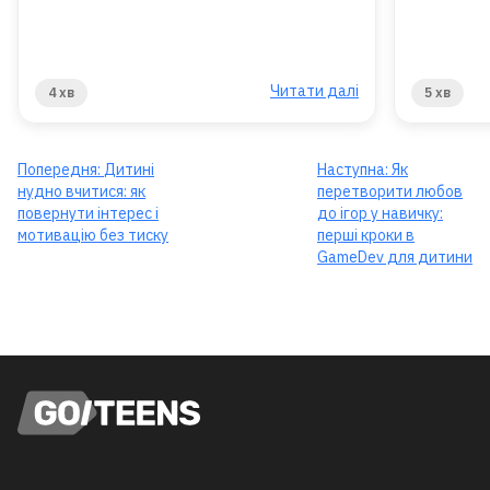
Читати далі
4 хв
5 хв
Попередня:
Дитині
Наступна:
Як
нудно вчитися: як
перетворити любов
повернути інтерес і
до ігор у навичку:
мотивацію без тиску
перші кроки в
GameDev для дитини