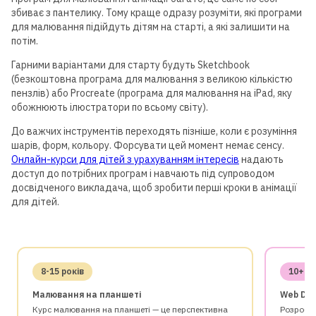
збиває з пантелику. Тому краще одразу розуміти, які програми
для малювання підійдуть дітям на старті, а які залишити на
потім.
Гарними варіантами для старту будуть Sketchbook
(безкоштовна програма для малювання з великою кількістю
пензлів) або Procreate (програма для малювання на iPad, яку
обожнюють ілюстратори по всьому світу).
Для дітей від 8 до 13 років
До важчих інструментів переходять пізніше, коли є розуміння
шарів, форм, кольору. Форсувати цей момент немає сенсу.
ЛІТНЯ МАЙСТЕРНЯ GOITEENS
Онлайн-курси для дітей з урахуванням інтересів
надають
доступ до потрібних програм і навчають під супроводом
ЗАМІСТЬ ЛІТА В ТЕЛЕФОНІ
досвідченого викладача, щоб зробити перші кроки в анімації
— 8+ ГОТОВИХ РОБІТ ЗА 4
для дітей.
ТИЖНІ
Детальніше
8-15 років
10+ ро
Малювання на планшеті
Web Des
Курс малювання на планшеті — це перспективна
Розробк