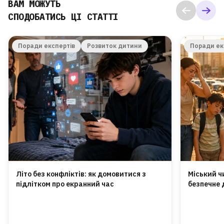
ВАМ МОЖУТЬ
СПОДОБАТИСЬ ЦІ СТАТТІ
Поради експертів
Розвиток дитини
Поради ек
Літо без конфліктів: як домовитися з
Міський ч
підлітком про екранний час
безпечне 