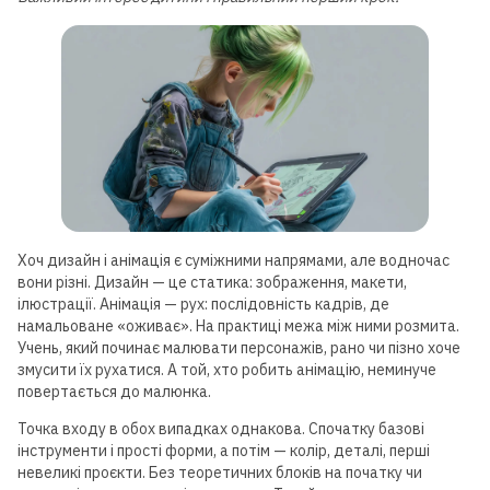
Хоч дизайн і анімація є суміжними напрямами, але водночас
вони різні. Дизайн — це статика: зображення, макети,
ілюстрації. Анімація — рух: послідовність кадрів, де
намальоване «оживає». На практиці межа між ними розмита.
Учень, який починає малювати персонажів, рано чи пізно хоче
змусити їх рухатися. А той, хто робить анімацію, неминуче
повертається до малюнка.
Точка входу в обох випадках однакова. Спочатку базові
інструменти і прості форми, а потім — колір, деталі, перші
невеликі проєкти. Без теоретичних блоків на початку чи