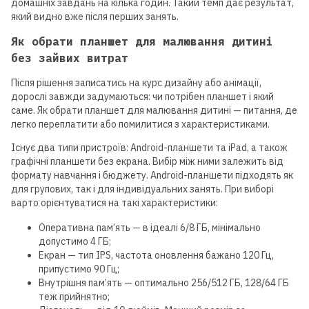
домашніх завдань на кілька годин. Такий темп дає результат,
який видно вже після перших занять.
Як обрати планшет для малювання дитині
без зайвих витрат
Після рішення записатись на курс дизайну або анімації,
дорослі завжди задумаються: чи потрібен планшет і який
саме. Як обрати планшет для малювання дитині — питання, де
легко переплатити або помилитися з характеристиками.
Існує два типи пристроїв: Android-планшети та iPad, а також
графічні планшети без екрана. Вибір між ними залежить від
формату навчання і бюджету. Android-планшети підходять як
для групових, так і для індивідуальних занять. При виборі
варто орієнтуватися на такі характеристики:
Оперативна пам’ять — в ідеалі 6/8 ГБ, мінімально
допустимо 4 ГБ;
Екран — тип IPS, частота оновлення бажано 120 Гц,
припустимо 90 Гц;
Внутрішня пам’ять — оптимально 256/512 ГБ, 128/64 ГБ
теж прийнятно;