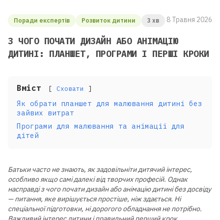
8 Травня 2026
Поради експертів
Розвиток дитини
3 хв
З ЧОГО ПОЧАТИ ДИЗАЙН АБО АНІМАЦІЮ
ДИТИНІ: ПЛАНШЕТ, ПРОГРАМИ І ПЕРШІ КРОКИ
Вміст
Сховати
Як обрати планшет для малювання дитині без
зайвих витрат
Програми для малювання та анімації для
дітей
Батьки часто не знають, як задовільніти дитячий інтерес,
особливо якщо самі далекі від творчих професій. Однак
насправді з чого почати дизайн або анімацію дитині без досвіду
— питання, яке вирішується простіше, ніж здається. Ні
спеціальної підготовки, ні дорогого обладнання не потрібно.
Важливий інтерес дитини і правильний перший крок.