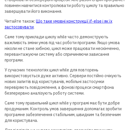
повинен навчитися контролювати роботу циклу та правильно
завершувати його виконання.
Читайте також:
Що таке умовні конструкції if-else і як їх
застосовувати
.
Саме тому приклади циклу while часто демонструють
важливість зміни умов під час роботи програми. Якщо умова
ніколи не стане хибною, цикл може працювати нескінченно,
перевантажуючи систему або спричиняючи зависання
програми.
У сучасних технологіях цикл while для повторень
використовується дуже активно. Сервери постійно очікують
нових запитів від користувачів, мобільні застосунки
перевіряють повідомлення, а фонові процеси смартфона
безперервно аналізують роботу системи.
Саме тому правильний цикл while у програмі має бути добре
продуманим. Контроль умов завершення допомагає зробити
програмне забезпечення стабільним, швидким та безпечним
для користувача.