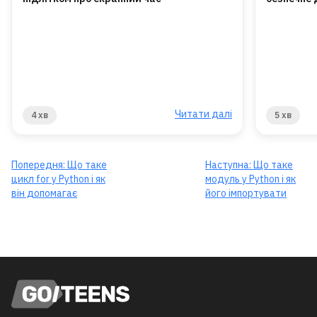
Читати далі
4 хв
5 хв
Попередня:
Що таке
Наступна:
Що таке
цикл for у Python і як
модуль у Python і як
він допомагає
його імпортувати