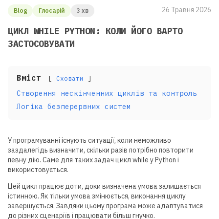
26 Травня 2026
Blog
Глосарій
3 хв
ЦИКЛ WHILE PYTHON: КОЛИ ЙОГО ВАРТО
ЗАСТОСОВУВАТИ
Вміст
Сховати
Створення нескінченних циклів та контроль
Логіка безперервних систем
У програмуванні існують ситуації, коли неможливо
заздалегідь визначити, скільки разів потрібно повторити
певну дію. Саме для таких задач цикл while у Python і
використовується.
Цей цикл працює доти, доки визначена умова залишається
істинною. Як тільки умова змінюється, виконання циклу
завершується. Завдяки цьому програма може адаптуватися
до різних сценаріїв і працювати більш гнучко.