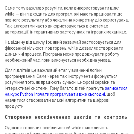
Саме тому важливо розуміти, коли використовувати цикл
while — він підходить для програм, які мають працювати до
певного результату або чекати на конкретну дію користувача.
Такі алгоритми часто використовуються в системах
авторизації, інтерактивних застосунках та ігрових механіках.
На відміну від циклу for, який зазвичай застосовується для
фіксованої кількості повторень, while дозволяє створювати
динамічні процеси. Програма може продовжувати роботу
необмежений час, поки виконується необхідна умова.
Для підлітків це важливий етап у вивченні логіки
програмування. Саме через такі інструменти формується
розуміння того, як працюють сучасні цифрові сервіси та
інтерактивні системи. Тому багато дітей прагнуть
записатися
на курс Python і почати програмувати вже сьогодні
, щоб
навчитися створювати власні алгоритми та цифрові
продукти.
Створення нескінченних циклів та контроль
Однією з головних особливостей while є можливість
створювати безперервні процеси. Але разом із цим програміст