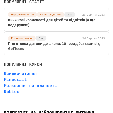
ПОПУЛЯРНІ СТАТТІ
23 Серпня 2023
Поради експертів
Розвиток дитини
2 хв
Книжкові корисності для дітей та підлітків (а ще –
подарунки!)
24 Серпня 2023
Розвиток дитини
5 хв
Підготовка дитини до школи: 10 порад батькам від
GoITeens
ПОПУЛЯРНІ КУРСИ
Швидкочитання
Minecraft
Малювання на планшеті
Roblox
ВІДПОВІДІ НА НАЙПОШИРЕНІШІ ПИТАННЯ