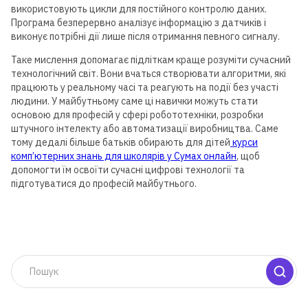
використовують цикли для постійного контролю даних.
Програма безперервно аналізує інформацію з датчиків і
виконує потрібні дії лише після отримання певного сигналу.
Таке мислення допомагає підліткам краще розуміти сучасний
технологічний світ. Вони вчаться створювати алгоритми, які
працюють у реальному часі та реагують на події без участі
людини. У майбутньому саме ці навички можуть стати
основою для професій у сфері робототехніки, розробки
штучного інтелекту або автоматизації виробництва. Саме
Для дітей від 8 до 13 років
тому дедалі більше батьків обирають для дітей
курси
комп’ютерних знань для школярів у Сумах онлайн
, щоб
ЛІТНЯ МАЙСТЕРНЯ GOITEENS
допомогти їм освоїти сучасні цифрові технології та
підготуватися до професій майбутнього.
ЗАМІСТЬ ЛІТА В ТЕЛЕФОНІ
— 8+ ГОТОВИХ РОБІТ ЗА 4
ТИЖНІ
Детальніше