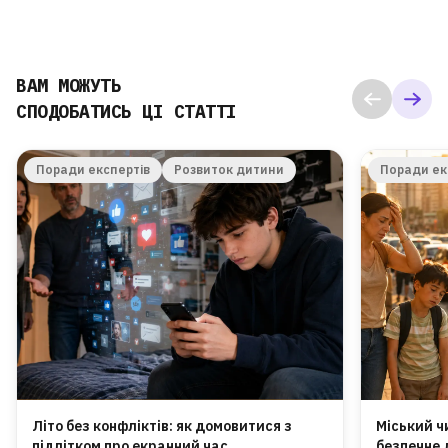
ВАМ МОЖУТЬ
СПОДОБАТИСЬ ЦІ СТАТТІ
Поради експертів
Розвиток дитини
Поради ек
Літо без конфліктів: як домовитися з
Міський ч
підлітком про екранний час
безпечне 