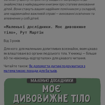
знайомства з найкращими книгами про статеве виховання
дітей. Вони стануть вашим надійним помічником у складній,
але надзвичайно важливій справі — вихованні освічених та
впевнених у собі дітей.
«Маленькі дослідники. Моє дивовижне
тіло», Рут Мартін
Від 3 років
Для кого: для маленьких допитливих всезнайок, яким цікаво
як влаштовані всі органи людського тіла. У книжці — більше
60-ти «віконець-відгорталок» для цікавого читання.
Читайте також:
Як допомогти дитині подружитися з
математикою: поради для батьків
.