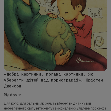
«Добрі картинки, погані картинки. Як
уберегти дітей від порнографії», Крістен
Дженсон
Від 6 років
Для кого: для батьків, які хочуть вберегти дитину від
небезпечного світу інтернету і викривлених уявлень про секс і