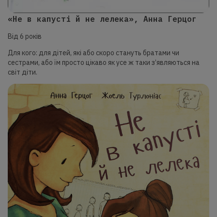
«Не в капусті й не лелека», Анна Герцог
Від 6 років
Для кого: для дітей, які або скоро стануть братами чи
сестрами, або їм просто цікаво як усе ж таки з’являються на
світ діти.