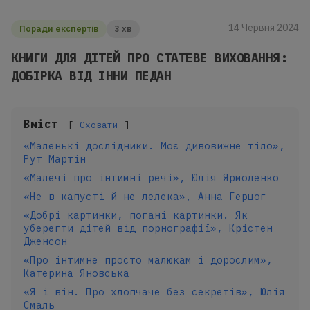
14 Червня 2024
Поради експертів
3 хв
КНИГИ ДЛЯ ДІТЕЙ ПРО СТАТЕВЕ ВИХОВАННЯ:
ДОБІРКА ВІД ІННИ ПЕДАН
Вміст
Сховати
«Маленькі дослідники. Моє дивовижне тіло»,
Рут Мартін
«Малечі про інтимні речі», Юлія Ярмоленко
«Не в капусті й не лелека», Анна Герцог
«Добрі картинки, погані картинки. Як
уберегти дітей від порнографії», Крістен
Дженсон
«Про інтимне просто малюкам і дорослим»,
Катерина Яновська
«Я і він. Про хлопчаче без секретів», Юлія
Смаль