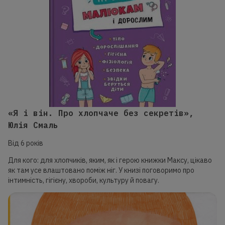
«Я і він. Про хлопчаче без секретів»,
Юлія Смаль
Від 6 років
Для кого: для хлопчиків, яким, як і герою книжки Максу, цікаво
як там усе влаштовано поміж ніг. У книзі поговоримо про
інтимність, гігієну, хвороби, культуру й повагу.