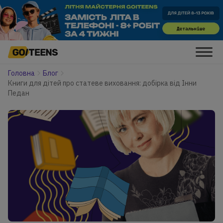
Головна
Блог
Книги для дітей про статеве виховання: добірка від Інни
Педан