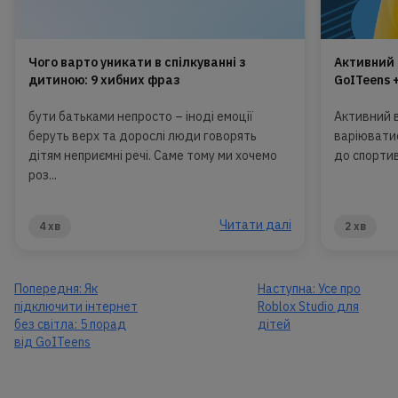
Чого варто уникати в спілкуванні з
Активний 
дитиною: 9 хибних фраз
GoITeens 
бути батьками непросто – іноді емоції
Активний 
беруть верх та дорослі люди говорять
варіювати
дітям неприємні речі. Саме тому ми хочемо
до спортивн
роз...
Читати далі
4 хв
2 хв
Попередня:
Як
Наступна:
Усе про
підключити інтернет
Roblox Studio для
без світла: 5 порад
дітей
від GoITeens