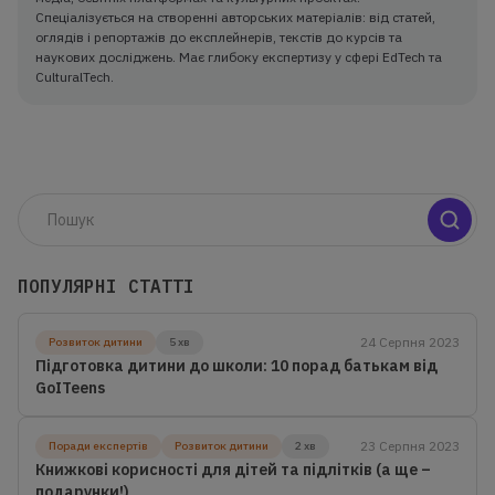
Спеціалізується на створенні авторських матеріалів: від статей,
оглядів і репортажів до експлейнерів, текстів до курсів та
наукових досліджень. Має глибоку експертизу у сфері EdTech та
CulturalTech.
ПОПУЛЯРНІ СТАТТІ
24 Серпня 2023
Розвиток дитини
5 хв
Підготовка дитини до школи: 10 порад батькам від
GoITeens
23 Серпня 2023
Поради експертів
Розвиток дитини
2 хв
Книжкові корисності для дітей та підлітків (а ще –
подарунки!)