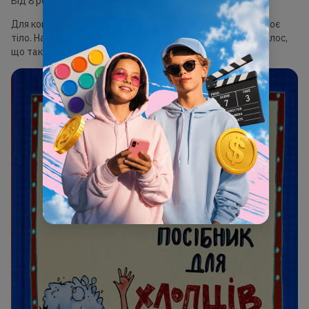
Від 8 років
Для кого: для хлопців, яких цікавить безліч питань про своє
тіло. Наприклад, коли починати голитися, як зміниться голос,
що таке полюції тощо.