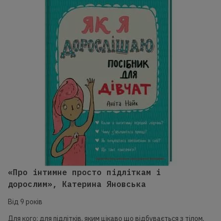
«Про інтимне просто підліткам і
дорослим», Катерина Яновська
Від 9 років
Для кого: для підлітків, яким цікаво що відбувається з тілом,