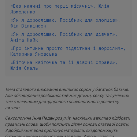
«Без маячні про перші місячні», Юлія
Ярмоленко
«Як я дорослішаю. Посібник для хлопців»,
Філ Вілкінсон
«Як я дорослішаю. Посібник для дівчат»,
Аніта Найк
«Про інтимне просто підліткам і дорослим»,
Катерина Яновська
«Віточка квіточка та її дівочі справи»,
Юлія Смаль
Тема статевого виховання викликає сором у багатьох батьків.
Але обговорення розбіжностей між дітьми, сексу та суміжних
тем є ключовим для здорового психологічного розвитку
дитини.
Сексологиня Інна Педан розуміє, наскільки важливо підібрати
правильні слова, щоби пояснити дітям основи статевої освіти.
У добірці книг вона пропонує матеріали, які допоможуть
батькам у цьому непростому завданні. Запрошуємо до