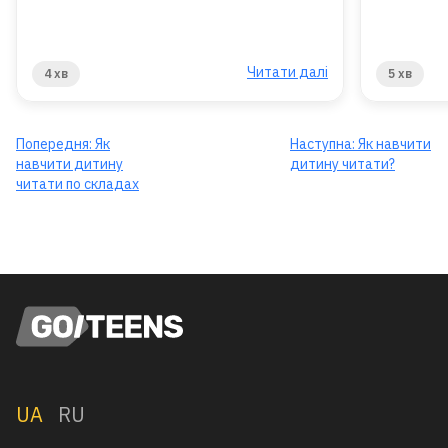
Читати далі
4 хв
5 хв
Попередня:
Як
Наступна:
Як навчити
навчити дитину
дитину читати?
читати по складах
UA
RU