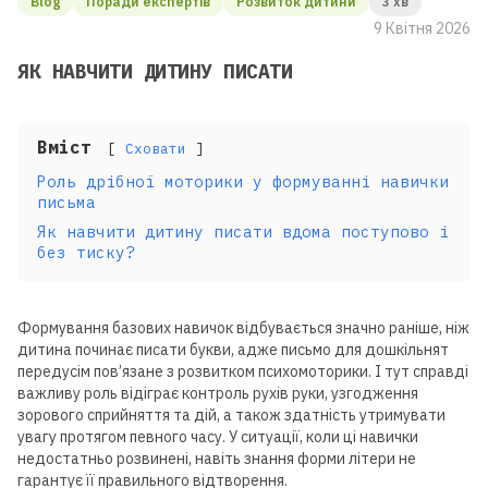
Blog
Поради експертів
Розвиток дитини
3 хв
9 Квітня 2026
ЯК НАВЧИТИ ДИТИНУ ПИСАТИ
Вміст
Сховати
Роль дрібної моторики у формуванні навички
письма
Як навчити дитину писати вдома поступово і
без тиску?
Формування базових навичок відбувається значно раніше, ніж
дитина починає писати букви, адже письмо для дошкільнят
передусім пов’язане з розвитком психомоторики. І тут справді
важливу роль відіграє контроль рухів руки, узгодження
зорового сприйняття та дій, а також здатність утримувати
увагу протягом певного часу. У ситуації, коли ці навички
недостатньо розвинені, навіть знання форми літери не
гарантує її правильного відтворення.