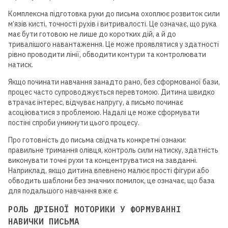
Комплексна підготовка руки до письма охоплює розвиток сили
м’язів кисті, точності рухів і витривалості. Це означає, що рука
має бути готовою не лише до коротких дій, а й до
тривалішого навантаження. Це може проявлятися у здатності
рівно проводити лінії, обводити контури та контролювати
натиск.
Якщо починати навчання занадто рано, без сформованої бази,
процес часто супроводжується перевтомою. Дитина швидко
втрачає інтерес, відчуває напругу, а письмо починає
асоціюватися з проблемою. Надалі це може сформувати
постіні спроби уникнути цього процесу.
Про готовність до письма свідчать конкретні ознаки:
правильне тримання олівця, контроль сили натиску, здатність
виконувати точні рухи та концентруватися на завданні.
Наприклад, якщо дитина впевнено малює прості фігури або
обводить шаблони без значних помилок, це означає, що база
для подальшого навчання вже є.
РОЛЬ ДРІБНОЇ МОТОРИКИ У ФОРМУВАННІ
НАВИЧКИ ПИСЬМА