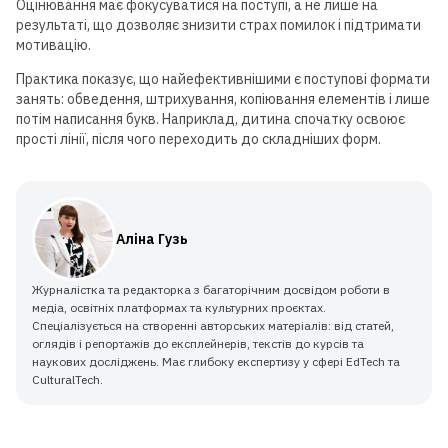
Оцінювання має фокусуватися на поступі, а не лише на
результаті, що дозволяє знизити страх помилок і підтримати
мотивацію.
Практика показує, що найефективнішими є поступові формати
занять: обведення, штрихування, копіювання елементів і лише
потім написання букв. Наприклад, дитина спочатку освоює
прості лінії, після чого переходить до складніших форм.
Для дітей від 8 до 13 років
ЛІТНЯ МАЙСТЕРНЯ GOITEENS
ЗАМІСТЬ ЛІТА В ТЕЛЕФОНІ
Аліна Гузь
— 8+ ГОТОВИХ РОБІТ ЗА 4
ТИЖНІ
Журналістка та редакторка з багаторічним досвідом роботи в
медіа, освітніх платформах та культурних проєктах.
Спеціалізується на створенні авторських матеріалів: від статей,
Детальніше
оглядів і репортажів до експлейнерів, текстів до курсів та
наукових досліджень. Має глибоку експертизу у сфері EdTech та
CulturalTech.