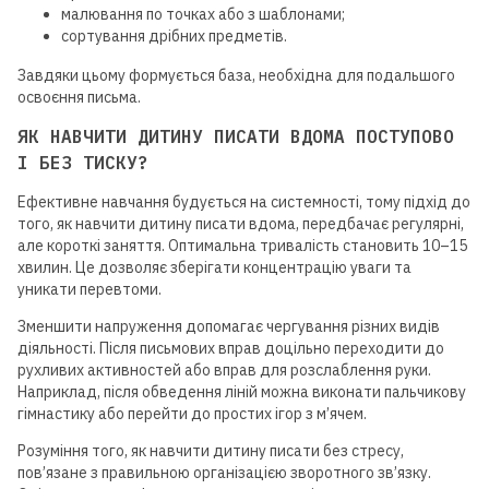
малювання по точках або з шаблонами;
сортування дрібних предметів.
Завдяки цьому формується база, необхідна для подальшого
освоєння письма.
ЯК НАВЧИТИ ДИТИНУ ПИСАТИ ВДОМА ПОСТУПОВО
І БЕЗ ТИСКУ?
Ефективне навчання будується на системності, тому підхід до
того, як навчити дитину писати вдома, передбачає регулярні,
але короткі заняття. Оптимальна тривалість становить 10–15
хвилин. Це дозволяє зберігати концентрацію уваги та
уникати перевтоми.
Зменшити напруження допомагає чергування різних видів
діяльності. Після письмових вправ доцільно переходити до
рухливих активностей або вправ для розслаблення руки.
Наприклад, після обведення ліній можна виконати пальчикову
гімнастику або перейти до простих ігор з м’ячем.
Розуміння того, як навчити дитину писати без стресу,
пов’язане з правильною організацією зворотного зв’язку.