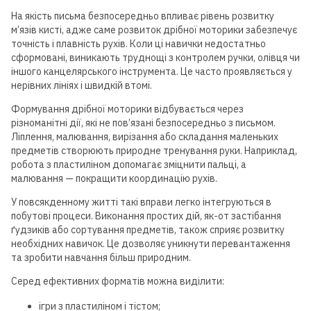
На якість письма безпосередньо впливає рівень розвитку
м’язів кисті, адже саме розвиток дрібної моторики забезпечує
точність і плавність рухів. Коли ці навички недостатньо
сформовані, виникають труднощі з контролем ручки, олівця чи
іншого канцелярського інструмента. Це часто проявляється у
нерівних лініях і швидкій втомі.
Формування дрібної моторики відбувається через
різноманітні дії, які не пов’язані безпосередньо з письмом.
Ліплення, малювання, вирізання або складання маленьких
предметів створюють природне тренування руки. Наприклад,
робота з пластиліном допомагає зміцнити пальці, а
малювання — покращити координацію рухів.
У повсякденному житті такі вправи легко інтегруються в
побутові процеси. Виконання простих дій, як-от застібання
ґудзиків або сортування предметів, також сприяє розвитку
необхідних навичок. Це дозволяє уникнути перевантаження
та зробити навчання більш природним.
Серед ефективних форматів можна виділити:
ігри з пластиліном і тістом;