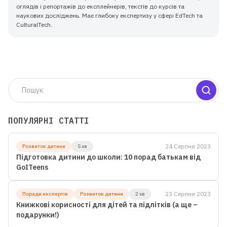
оглядів і репортажів до експлейнерів, текстів до курсів та
наукових досліджень. Має глибоку експертизу у сфері EdTech та
CulturalTech.
ПОПУЛЯРНІ СТАТТІ
Для дітей від 8 до 13 років
24 Серпня 2023
Розвиток дитини
5 хв
ЛІТНЯ МАЙСТЕРНЯ GOITEENS
Підготовка дитини до школи: 10 порад батькам від
ЗАМІСТЬ ЛІТА В ТЕЛЕФОНІ
GoITeens
— 8+ ГОТОВИХ РОБІТ ЗА 4
ТИЖНІ
23 Серпня 2023
Поради експертів
Розвиток дитини
2 хв
Книжкові корисності для дітей та підлітків (а ще –
подарунки!)
Детальніше