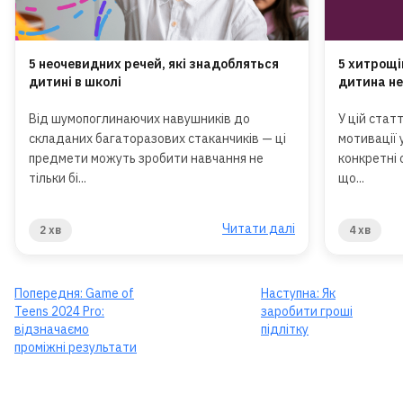
5 неочевидних речей, які знадобляться
5 хитрощі
дитині в школі
дитина не
Від шумопоглинаючих навушників до
У цій стат
складаних багаторазових стаканчиків — ці
мотивації 
предмети можуть зробити навчання не
конкретні 
тільки бі...
що...
Читати далі
2 хв
4 хв
Попередня:
Game of
Наступна:
Як
Teens 2024 Pro:
заробити гроші
відзначаємо
підлітку
проміжні результати