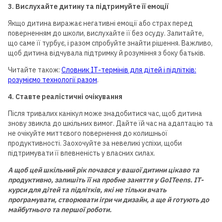
3. Вислухайте дитину та підтримуйте її емоції
Якщо дитина виражає негативні емоції або страх перед
поверненням до школи, вислухайте її без осуду. Запитайте,
що саме її турбує, і разом спробуйте знайти рішення. Важливо,
щоб дитина відчувала підтримку й розуміння з боку батьків.
Читайте також:
Словник ІТ-термінів для дітей і підлітків:
розуміємо технології разом
.
4. Ставте реалістичні очікування
Після тривалих канікул може знадобитися час, щоб дитина
знову звикла до шкільних вимог. Дайте їй час на адаптацію та
не очікуйте миттєвого повернення до колишньої
продуктивності. Заохочуйте за невеликі успіхи, щоби
підтримувати її впевненість у власних силах.
А щоб цей шкільний рік почався у вашої дитини цікаво та
продуктивно, запишіть її на пробне заняття у GoITeens. ІТ-
курси для дітей та підлітків, які не тільки вчать
програмувати, створювати ігри чи дизайн, а ще й готують до
майбутнього та першої роботи.