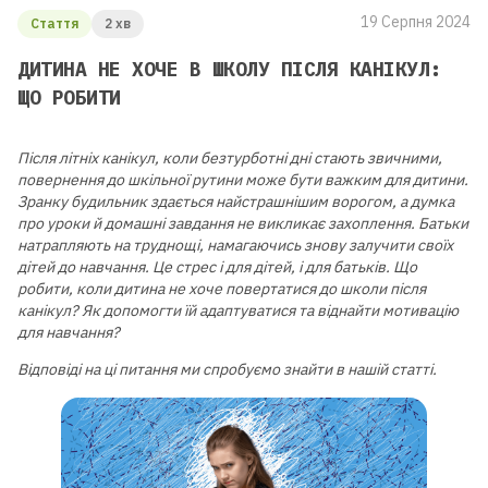
19 Серпня 2024
Стаття
2 хв
ДИТИНА НЕ ХОЧЕ В ШКОЛУ ПІСЛЯ КАНІКУЛ:
ЩО РОБИТИ
Після літніх канікул, коли безтурботні дні стають звичними,
повернення до шкільної рутини може бути важким для дитини.
Зранку будильник здається найстрашнішим ворогом, а думка
про уроки й домашні завдання не викликає захоплення. Батьки
натрапляють на труднощі, намагаючись знову залучити своїх
дітей до навчання. Це стрес і для дітей, і для батьків. Що
робити, коли дитина не хоче повертатися до школи після
канікул? Як допомогти їй адаптуватися та віднайти мотивацію
для навчання?
Відповіді на ці питання ми спробуємо знайти в нашій статті.