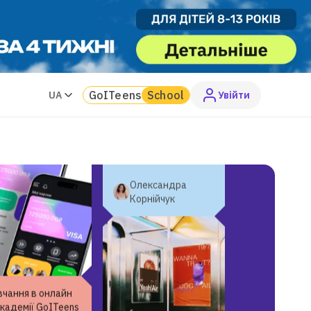
астік! Обидві
ладачки дуже
ні, але особливо
«У GoITeens навчання
 відмітити
дуже збалансоване,
ельку з soft
викладають трішки
s.»
теорії і закріплюють
GoITeens
School
UA
Увiйти
Владислава
матеріал великим
Варениця
об’ємом практики.»
Олександра
Корнійчук