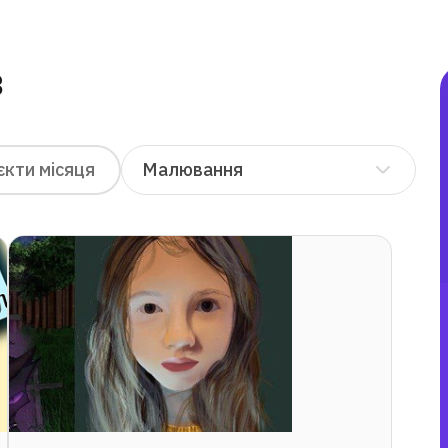
В
«Експериментуйте і
рухайтеся в умовах
невизначеності. Не
Малювання
кти місяця
стійте на місці! »
«На
ІТ-а
Дмитро
дуже
Лопушанський
най
Діан
доп
вин