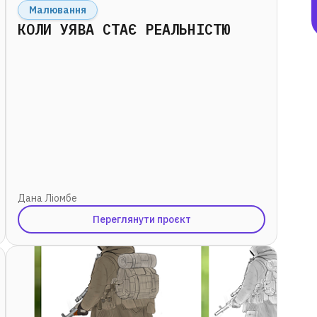
Малювання
КОЛИ УЯВА СТАЄ РЕАЛЬНІСТЮ
«Дуже мрію стати
програмістом,
насправді я вже
відчуваю себе ним.
Хочу створювати
класні ігри і
заробляти багато
Дана Ліомбе
грошей!»
Переглянути проєкт
Іван Гончар