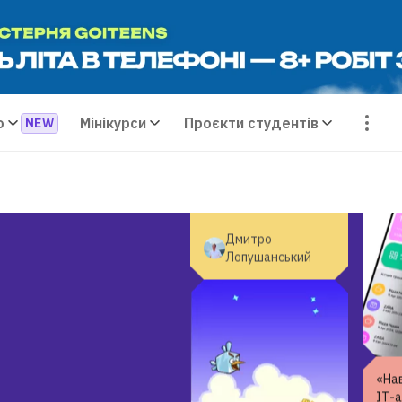
фант
вик
клас
«Експериментуйте і
хочу
рухайтеся в умовах
вчит
невизначеності. Не
skill
стійте на місці! »
о
Мінікурси
Проєкти студентів
Дмитро
Лопушанський