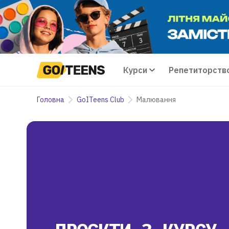
Курси
Репетиторств
Головна
GoITeens Club
Малювання