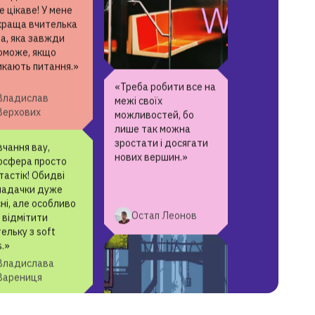
вчання в онлайн
кадемії GoITeens
 цікаве! У мене
краща вчителька
а, яка завжди
«Треба робити все на
оможе, якщо
межі своїх
икають питання.»
можливостей, бо
лише так можна
Владислав
зростати і досягати
Верхових
нових вершин.»
чання вау,
осфера просто
астік! Обидві
Остап Леонов
ладачки дуже
ні, але особливо
 відмітити
ельку з soft
s.»
Владислава
Варениця