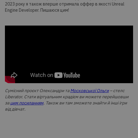
2023 року я також вперше отримала оффер в якості Unreal
Engine Developer. Пишаюся цим!
Сумісний проєкт Олександри та
Московської Ольги
– стелс
Liberator. Стати віртуальним крадієм ви можете перейшовши
за
цим посиланням
. Також ви там зможете знайти й інші ігри
від дівчат.