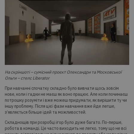
На скріншоті – сумісний проєкт Олександри та Московської
Ольги – стелс Liberator
При навчанні спочатку складно було вивчати щось зовсім
нове, коли і гадки не маєш як воно працює. Але коли починаєш
потрошку розуміти і вже можеш придумати, як вирішити ту чи
іншу проблему. Після цієї фази навчання вже йде легше,
з’являється більше ідей та можливостей.
Складнощів при розробці ігор було дуже багато. По-перше,
робота в команді. Це часто виходить не легко, тому що не всі