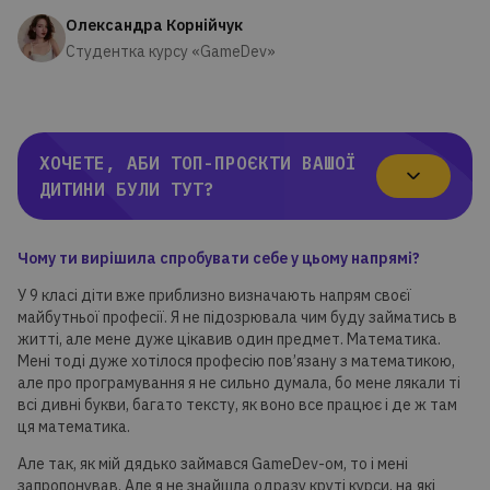
Олександра Корнійчук
Студентка курсу «GameDev»
ХОЧЕТЕ, АБИ ТОП-ПРОЄКТИ ВАШОЇ
ДИТИНИ БУЛИ ТУТ?
Чому ти вирішила спробувати себе у цьому напрямі?
У 9 класі діти вже приблизно визначають напрям своєї
майбутньої професії. Я не підозрювала чим буду займатись в
житті, але мене дуже цікавив один предмет. Математика.
Мені тоді дуже хотілося професію пов’язану з математикою,
але про програмування я не сильно думала, бо мене лякали ті
всі дивні букви, багато тексту, як воно все працює і де ж там
ця математика.
Але так, як мій дядько займався GameDev-ом, то і мені
запропонував. Але я не знайшла одразу круті курси, на які