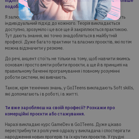
підліткам? Як тут проходить навчання? Що тобі найбільше
подобається?
Я залюбки порадила б їм цю академію. Викладачі шукають
індивідуальний підхід до кожного. Теорія викладається
доступно, зрозуміло і це все ще й закріплюється практикою.
Тут дають знання, які точно знадобляться в майбутній
професії. Дуже багато практики та власних проєктів, які потім
можна відзначити у резюме.
До речі, акцент стоїть не тільки на тому, щоб навчити якимсь
основам і просто вміти робити проєкти, а ще й в принципі на
правильному баченні програмування і повному розумінні
роботи системи, які вивчають.
Також, крім технічних знань, у GoITeens викладають Soft skills,
які допомагають і в роботі, і в житті.
Ти вже заробляєш на своїй професії? Розкажи про
комерційні проєкти або стажування.
Наразі викладаю курс GameDev в GoITeens. Дуже цікаво
перестрибнути з ролі учня одразу у викладача і спостерігати
народження нових прогерів та їх крутих проєктів. У грудні