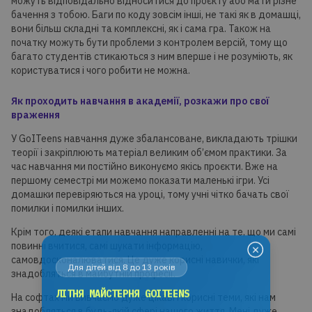
можуть відповідально відноситися до проєкту або мати різне
бачення з тобою. Баги по коду зовсім інші, не такі як в домашці,
вони більш складні та комплексні, як і сама гра. Також на
початку можуть бути проблеми з контролем версій, тому що
багато студентів стикаються з ним вперше і не розуміють, як
користуватися і чого робити не можна.
Як проходить навчання в академії, розкажи про свої
враження
У GoITeens навчання дуже збалансоване, викладають трішки
теорії і закріплюють матеріал великим об’ємом практики. За
час навчання ми постійно виконуємо якісь проєкти. Вже на
першому семестрі ми можемо показати маленькі ігри. Усі
домашки перевіряються на уроці, тому учні чітко бачать свої
помилки і помилки інших.
Крім того, деякі етапи навчання направленні на те, що ми самі
повинні вчитися, самі шукати інформацію,
самовдосконалюватися. Це дуже корисні навички, які
Для дітей від 8 до 13 років
знадобляться в майбутній професії.
ЛІТНЯ МАЙСТЕРНЯ GOITEENS
На софтах ми вивчаємо дуже цікаві і корисні теми, які нам
знадобляться в будь-якій сфері нашого життя. Мені дуже