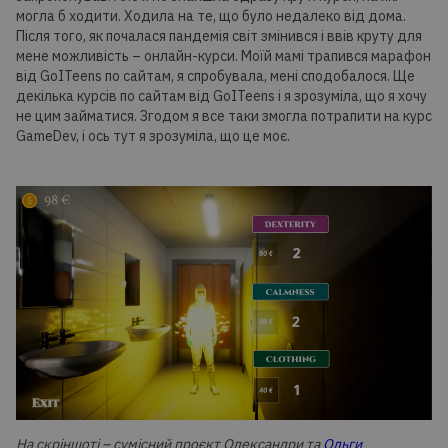
могла б ходити. Ходила на те, що було недалеко від дома.
Після того, як почалася пандемія світ змінився і ввів круту для
мене можливість – онлайн-курси. Моїй мамі трапився марафон
від GoITeens по сайтам, я спробувала, мені сподобалося. Ще
декілька курсів по сайтам від GoITeens і я зрозуміла, що я хочу
не цим займатися. Згодом я все таки змогла потрапити на курс
GameDev, і ось тут я зрозуміла, що це моє.
На скріншоті – сумісний проєкт Олександри та
Ольги