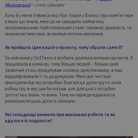
Московської
– стелс Liberator
Хоча й у мене з’явився ноутбук тільки у 8 класі і про комп’ютери
я мало що знала, мені це не завадило займатись
програмуванням. Найголовнішим стало терпіння, уважність та
знання математики, як мінімум логічне мислення.
Як прийшла ідея вашого проєкту, чому обрали саме її?
За навчання у GoITeens я зробила декілька великих проєктів. Я
працювала в команді, тому більше людей – більше ідей.
Зазвичай хтось придумував основну ідею/механіку, а інші
відшліфовували її та додумували. Мені ідеї частіше
приходили під час розробки. Взагалі це дуже круто, коли
робиш гру, в яку сам би пограв, але для цього потрібно
достатньо знань та вмінь. Тому не завжди вдавалося
реалізувати щось досить складне.
Які складнощі виникли при виконанні роботи та як
вдалося їх подолати?