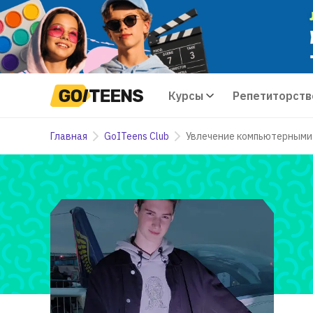
Курсы
Репетиторств
Главная
GoITeens Club
Увлечение компьютерными 