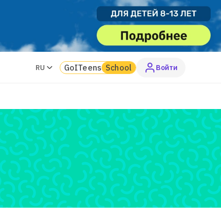
GoITeens
School
RU
Войти