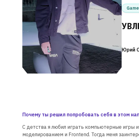
Game
УВЛ
Юрий 
Почему ты решил попробовать себя в этом на
С детства я любил играть компьютерные игры и
моделированием и Frontend. Тогда меня заинтер