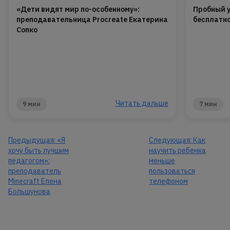
«Дети видят мир по-особенному»:
Пробный у
преподавательница Procreate Екатерина
бесплатн
Сопко
Читать дальше
9 мин
7 мин
Предыдущая:
«Я
Следующая:
Как
хочу быть лучшим
научить ребенка
педагогом»:
меньше
преподаватель
пользоваться
Minecraft Елена
телефоном
Большунова