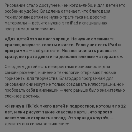
Рисование стало доступнее, чем когда-либо, и для детей это
особенно удобно. Владлена отмечает, что благодаря
технологиям детям не нужно тратиться на дорогие
материалы — всё, что нужно, это iPad и специальная
программа для рисования.
«Для детей это намного проще. Не нужно смешивать
краски, покупать холсты и кисти. Если у них есть iPad и
программа — всё уже есть. Можно начинать рисовать
сразу, не тратя деньги на дополнительные материалы».
Сегодня у детей есть невероятные возможности для
самовыражения, и именно технологии открывают новые
горизонты для творчества. Благодаря программам для
рисования они могут не только создавать иллюстрации, но и
пробовать себя в анимации — чего раньше было значительно
сложнее достичь.
«Я вижу в TikTok много детей и подростков, которым по 12
лет, и они рисуют такие классные арты, что просто
невозможно оторвать взгляд. Это правда круто!»
, —
делится она своим восхищением.