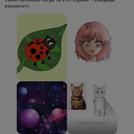
самостоятельно. Когда ты что-то донёс — и видишь
результат».
Работы учеников
GoITeens