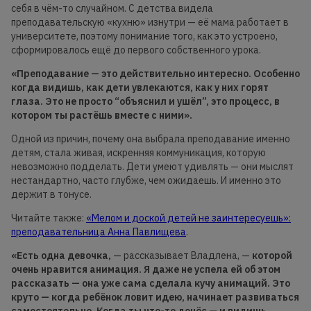
себя в чём-то случайном. С детства видела
преподавательскую «кухню» изнутри — её мама работает в
университете, поэтому понимание того, как это устроено,
сформировалось ещё до первого собственного урока.
«Преподавание —
это действительно ин
тересно. Особенно
когда видишь, как дети увлекаются, как у них горят
глаза. Это не просто “объяснил и ушёл”, это процесс, в
котором ты растёшь вместе с ними».
Одной из причин, почему она выбрала преподавание именно
детям, стала живая, искренняя коммуникация, которую
невозможно подделать. Дети умеют удивлять — они мыслят
нестандартно, часто глубже, чем ожидаешь. И именно это
держит в тонусе.
Читайте также:
«Мелом и доской детей не заинтересуешь»:
преподавательница Анна Павлищева
.
«Есть одна девочка,
— рассказывает Владлена, —
которой
очень нравится анимация. Я даже не успела ей об этом
рассказать — она уже
сама сделала
кучу анимаций. Это
круто — когда ребёнок ловит идею, начинает развиваться