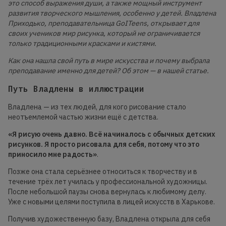
это способ выражения души, а также мощный инструмент
развития творческого мышления, особенно у детей. Владлена
Приходько, преподавательница GoITeens, открывает для
своих учеников мир рисунка, который не ограничивается
только традиционными красками и кистями.
Как она нашла свой путь в мире искусства и почему выбрала
преподавание именно для детей? Об этом — в нашей статье.
Путь Владлены в иллюстрации
Владлена — из тех людей, для кого рисование стало
неотъемлемой частью жизни ещё с детства.
«Я рисую очень давно. Всё начиналось с обычных детских
рисунков. Я просто рисовала для себя, потому что это
приносило мне радость»
.
Позже она стала серьёзнее относиться к творчеству и в
течение трёх лет училась у профессиональной художницы.
После небольшой паузы снова вернулась к любимому делу.
Уже с новыми целями поступила в лицей искусств в Харькове.
Получив художественную базу, Владлена открыла для себя