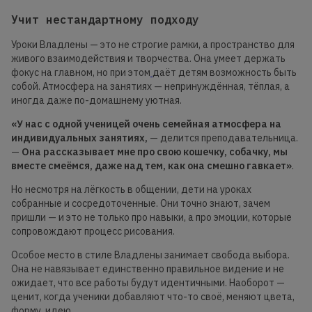
Учит нестандартному подходу
Уроки Владлены — это не строгие рамки, а пространство для
живого взаимодействия и творчества. Она умеет держать
фокус на главном, но при этом
даёт детям возможность быть
собой. Атмосфера на занятиях — непринуждённая, тёплая, а
иногда даже по-домашнему уютная.
«У нас с одной ученицей очень семейная атмосфера на
индивидуальных занятиях,
— делится преподавательница.
—
Она рассказывает мне про свою кошечку, собачку, мы
вместе смеёмся, даже над тем, как она смешно гавкает»
.
Но несмотря на лёгкость в общении, дети на уроках
собранные и сосредоточенные. Они точно знают, зачем
пришли — и это не только про навыки, а про эмоции, которые
сопровождают процесс рисования.
Особое место в стиле Владлены занимает свобода выбора.
Она не навязывает единственно правильное видение и не
ожидает, что все работы будут идентичными. Наоборот —
ценит, когда ученики добавляют что-то своё, меняют цвета,
форму, идею.