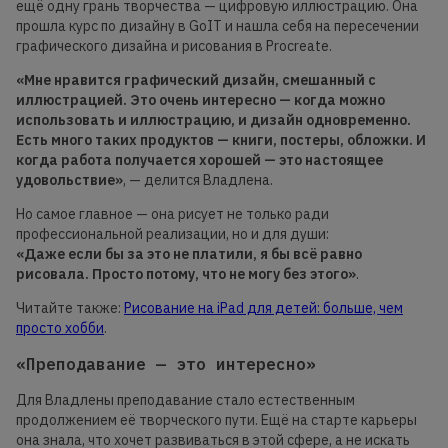
ещё одну грань творчества — цифровую иллюстрацию. Она
прошла курс по дизайну в GoIT и нашла себя на пересечении
графического дизайна и рисования в Procreate.
«Мне нравится графический дизайн, смешанный с
иллюстрацией. Это очень интересно — когда можно
использовать и иллюстрацию, и дизайн одновременно.
Есть много таких продуктов — книги, постеры, обложки. И
когда
работа получается х
орошей — это настоящее
удовольствие»
, — делится Владлена.
Но самое главное — она рисует не только ради
профессиональной реализации, но и для души:
«Даже если бы за это не платили, я бы всё равно
рисовала. Просто потому, что не могу без этого»
.
Читайте также:
Рисование на iPad для детей: больше, чем
просто хобби
.
«Преподавание — это интересно»
Для Владлены преподавание стало естественным
продолжением её творческого пути. Ещё на старте карьеры
она знала, что хочет развиваться в этой сфере, а не искать