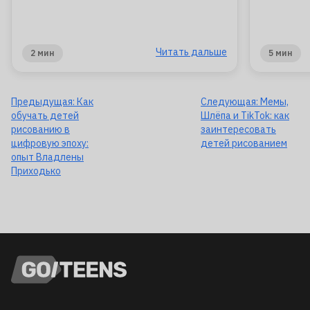
Читать дальше
2 мин
5 мин
Предыдущая:
Как
Следующая:
Мемы,
обучать детей
Шлёпа и TikTok: как
рисованию в
заинтересовать
цифровую эпоху:
детей рисованием
опыт Владлены
Приходько