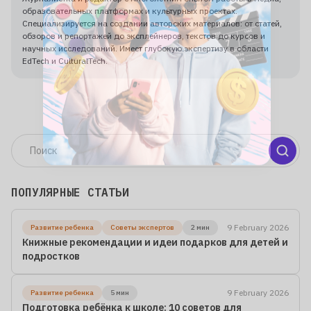
образовательных платформах и культурных проектах.
Специализируется на создании авторских материалов: от статей,
обзоров и репортажей до эксплейнеров, текстов до курсов и
научных исследований. Имеет глубокую экспертизу в области
EdTech и CulturalTech.
ПОПУЛЯРНЫЕ СТАТЬИ
9 February 2026
Развитие ребенка
Советы экспертов
2 мин
Книжные рекомендации и идеи подарков для детей и
подростков
9 February 2026
Развитие ребенка
5 мин
Подготовка ребёнка к школе: 10 советов для