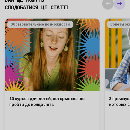
СПОДОБАТИСЯ ЦІ СТАТТІ
Образовательные возможности
Советы эк
10 курсов для детей, которые можно
3 преимущ
пройти до конца лета
которых с