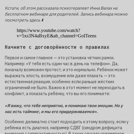
Кстати, об этом рассказала психотерапевт Инна Валах на
бесплатном вебинаре для родителей. Запись вебинара можно
посмотреть здесь ⬇️
https://www.youtube.com/watch?
v=5xs3N4aBxyE&ab_channel=GoITeens
Начните с договорённости о правилах
Первое и самое главное — это установка чётких рамок.
Например: «У тебя есть один час в день на телефон». Да,
поначалу возможен протест, и это нормально. Ребёнок может
выражать злость, возмущение или даже плакать — это
естественная реакция, особенно если раньше жёстких
ограничений не было. Важно в этот момент не переходить в
конфликт, а показать ребёнку, что вы его понимаете:
«Я вижу, что тебе неприятно, и понимаю твои эмоции. Но у
нас есть тайминг, и мы его придерживаемся».
Особенно деликатно стоит подходить к этому вопросу, если у
ребёнка есть диагноз, например СДВГ (синдром дефицита
внимания с гиперактивностью). В таких случаях чрезмерное