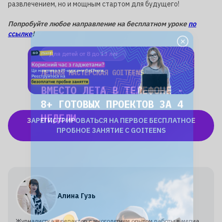
развлечением, но и мощным стартом для будущего!
Попробуйте любое направление на бесплатном уроке
по
ссылке
!
Для детей от 8 до 13 лет
ЛЕТНЯЯ МАСТЕРСКАЯ GOITEENS
ВМЕСТО ЛЕТА В ТЕЛЕФОНЕ -
8+ ГОТОВЫХ ПРОЕКТОВ ЗА 4
НЕДЕЛИ
ЗАРЕГИСТРИРОВАТЬСЯ НА ПЕРВОЕ БЕСПЛАТНОЕ
Подробнее
ПРОБНОЕ ЗАНЯТИЕ С GOITEENS
Алина Гузь
Журналистка и редактор с многолетним опытом работы в медиа,